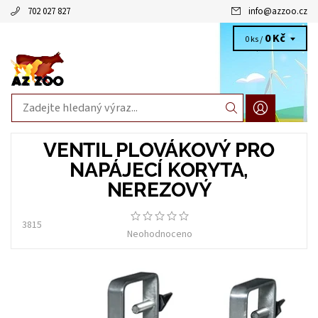
702 027 827
info
@
azzoo.cz
0 Kč
0 ks /
VENTIL PLOVÁKOVÝ PRO
NAPÁJECÍ KORYTA,
NEREZOVÝ
3815
Neohodnoceno