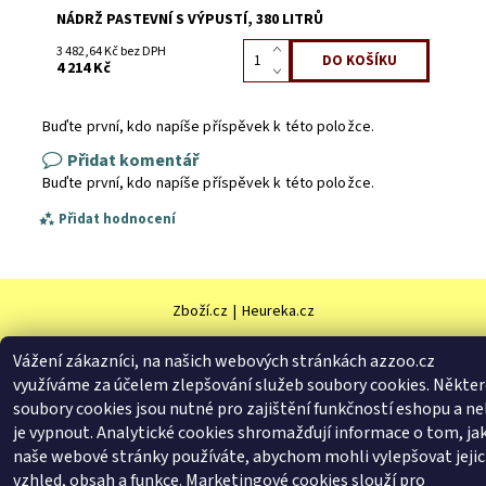
NÁDRŽ PASTEVNÍ S VÝPUSTÍ, 380 LITRŮ
3 482,64 Kč bez DPH
4 214 Kč
Buďte první, kdo napíše příspěvek k této položce.
Přidat komentář
Buďte první, kdo napíše příspěvek k této položce.
Přidat hodnocení
Zboží.cz
|
Heureka.cz
Vážení zákazníci, na našich webových stránkách azzoo.cz
využíváme za účelem zlepšování služeb soubory cookies. Někter
2026 © AZ ZOO, všechna práva vyhrazena
soubory cookies jsou nutné pro zajištění funkčností eshopu a ne
Vytvořil Shoptet
je vypnout. Analytické cookies shromažďují informace o tom, ja
naše webové stránky používáte, abychom mohli vylepšovat jeji
vzhled, obsah a funkce. Marketingové cookies slouží pro