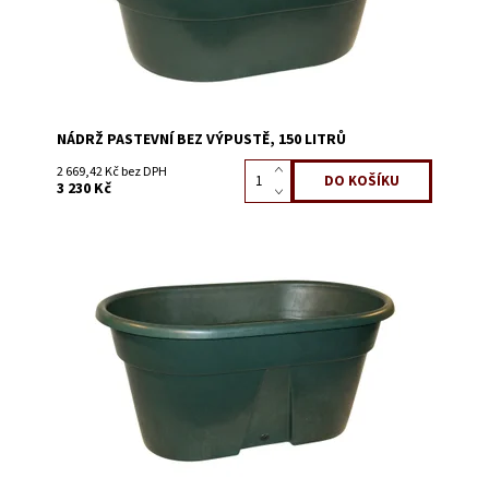
NÁDRŽ PASTEVNÍ BEZ VÝPUSTĚ, 150 LITRŮ
2 669,42 Kč bez DPH
3 230 Kč
na objednání, obvyklá doba dodání 10
Dostupnost:
dnů
Kód:
3818J