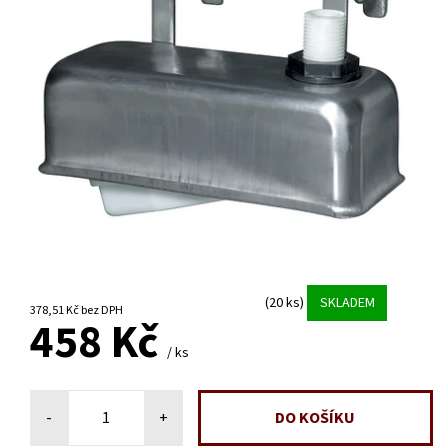
(20 ks)
SKLADEM
378,51 Kč bez DPH
458 Kč
/ ks
-
+