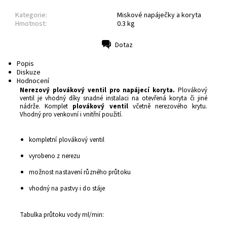
Kategorie:
Miskové napáječky a koryta
Hmotnost:
0.3 kg
Dotaz
Tisk
Popis
Diskuze
Hodnocení
Nerezový plovákový ventil pro napájecí koryta.
Plovákový
ventil je vhodný díky snadné instalaci na otevřená koryta či jiné
nádrže. Komplet
plovákový ventil
včetně nerezového krytu.
Vhodný pro venkovní i vnitřní použití.
kompletní plovákový ventil
vyrobeno z nerezu
možnost nastavení různého průtoku
vhodný na pastvy i do stáje
Tabulka průtoku vody ml/min: