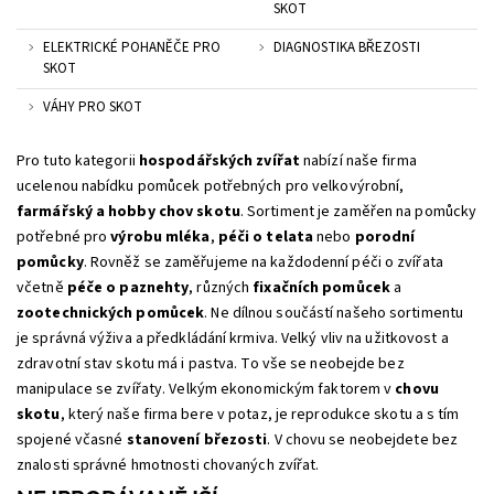
SKOT
ELEKTRICKÉ POHANĚČE PRO
DIAGNOSTIKA BŘEZOSTI
SKOT
VÁHY PRO SKOT
Pro tuto kategorii
hospodářských zvířat
nabízí naše firma
ucelenou nabídku pomůcek potřebných pro velkovýrobní,
farmářský a hobby chov skotu
. Sortiment je zaměřen na pomůcky
potřebné pro
výrobu mléka
,
péči o telata
nebo
porodní
pomůcky
. Rovněž se zaměřujeme na každodenní péči o zvířata
včetně
péče o paznehty
, různých
fixačních pomůcek
a
zootechnických pomůcek
. Ne dílnou součástí našeho sortimentu
je správná výživa a předkládání krmiva. Velký vliv na užitkovost a
zdravotní stav skotu má i pastva. To vše se neobejde bez
manipulace se zvířaty. Velkým ekonomickým faktorem v
chovu
skotu
, který naše firma bere v potaz, je reprodukce skotu a s tím
spojené včasné
stanovení březosti
. V chovu se neobejdete bez
znalosti správné hmotnosti chovaných zvířat.