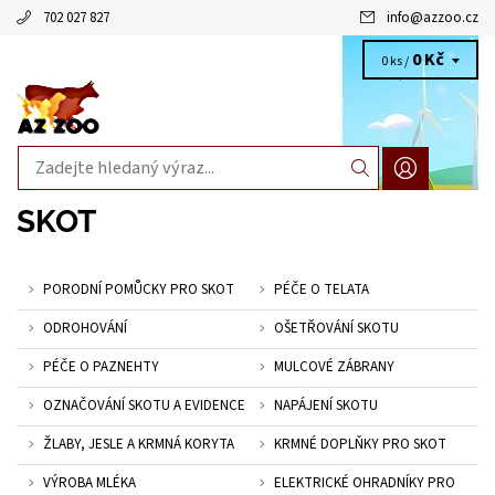
702 027 827
info
@
azzoo.cz
0 Kč
0 ks /
SKOT
PORODNÍ POMŮCKY PRO SKOT
PÉČE O TELATA
ODROHOVÁNÍ
OŠETŘOVÁNÍ SKOTU
PÉČE O PAZNEHTY
MULCOVÉ ZÁBRANY
OZNAČOVÁNÍ SKOTU A EVIDENCE
NAPÁJENÍ SKOTU
ŽLABY, JESLE A KRMNÁ KORYTA
KRMNÉ DOPLŇKY PRO SKOT
VÝROBA MLÉKA
ELEKTRICKÉ OHRADNÍKY PRO