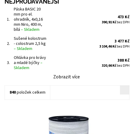
NEJPRODÁVANĚJŠÍ
Páska BASIC 20
mm pro el.
473 Kč
1.
ohradník, 4x0,16
390,91 Kč
bez DPH
mm Niro, 400 m,
bílá
–
Skladem
Sušené kolostrum
3 477 Kč
2.
- colostrum 2,5 kg
3 104,46 Kč
bez DPH
–
Skladem
Ohlávka pro krávy
388 Kč
3.
a mladé býčky
–
320,66 Kč
bez DPH
Skladem
Zobrazit více
840
položek celkem