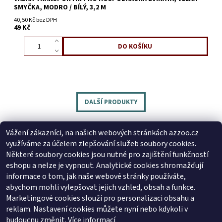
SMYČKA, MODRO / BÍLÝ, 3,2 M
40,50 Kč bez DPH
49 Kč
DALŠÍ PRODUKTY
Vážení zákazníci, na našich webových stránkách azzoo.cz
využíváme za účelem zlepšování služeb soubory cookies.
Následující
Některé soubory cookies jsou nutné pro zajištění funkčností
eshopu a nelze je vypnout. Analytické cookies shromažďují
1
2
3
...
47
informace o tom, jak naše webové stránky používáte,
abychom mohli vylepšovat jejich vzhled, obsah a funkce.
Marketingové cookies slouží pro personalizaci obsahu a
reklam. Nastavení cookies můžete nyní nebo kdykoli v
Zboží.cz
|
Heureka.cz
budoucnu změnit.
Více informací