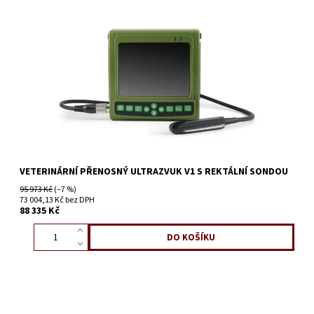
VETERINÁRNÍ PŘENOSNÝ ULTRAZVUK V1 S REKTÁLNÍ SONDOU
95 973 Kč
(–7 %)
73 004,13 Kč bez DPH
88 335 Kč