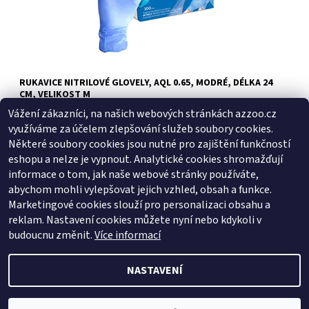
RUKAVICE NITRILOVÉ GLOVELY, AQL 0.65, MODRÉ, DÉLKA 24
CM, VELIKOST M
Vážení zákazníci, na našich webových stránkách azzoo.cz
1 Kč bez DPH
1,21 Kč
využíváme za účelem zlepšování služeb soubory cookies.
Některé soubory cookies jsou nutné pro zajištění funkčností
eshopu a nelze je vypnout. Analytické cookies shromažďují
informace o tom, jak naše webové stránky používáte,
abychom mohli vylepšovat jejich vzhled, obsah a funkce.
Marketingové cookies slouží pro personalizaci obsahu a
reklam. Nastavení cookies můžete nyní nebo kdykoli v
Zboží.cz
|
Heureka.cz
budoucnu změnit.
Více informací
NASTAVENÍ
2026 © AZ ZOO, všechna práva vyhrazena
Vytvořil Shoptet