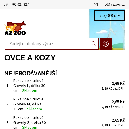
702 027 827
info
@
azzoo.cz
0 Kč
0 ks /
OVCE A KOZY
NEJPRODÁVANĚJŠÍ
Rukavice nitrilové
2,65 Kč
1.
Glovely L, délka 30
2,19 Kč
bez DPH
cm
–
Skladem
Rukavice nitrilové
2,65 Kč
2.
Glovely M, délka
2,19 Kč
bez DPH
30 cm
–
Skladem
Rukavice nitrilové
2,65 Kč
3.
Glovely S, délka 30
2,19 Kč
bez DPH
cm
–
Skladem