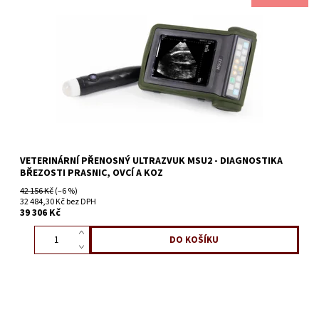
VETERINÁRNÍ PŘENOSNÝ ULTRAZVUK MSU2 - DIAGNOSTIKA
BŘEZOSTI PRASNIC, OVCÍ A KOZ
42 156 Kč
(–6 %)
32 484,30 Kč bez DPH
39 306 Kč