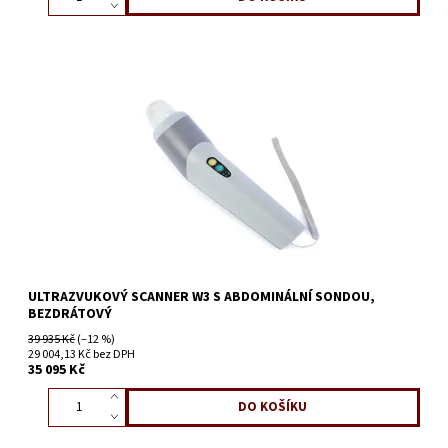
ULTRAZVUKOVÝ SCANNER W3 S ABDOMINÁLNÍ SONDOU,
BEZDRÁTOVÝ
39 935 Kč
(–12 %)
29 004,13 Kč bez DPH
35 095 Kč