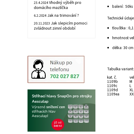
Vhodný výběh pro
23.4.2024
balení: 50ks
domácího mazlíčka
Jak na trimování ?
6.2.2024
Technické údaje
Jak slepicím pomoci
20.11.2023
tlouštka : 0
zvládnout zimní období
hmotnost vel
délka: 30 cm
Tabulka variant
kat. č.
vel
1109b
M
1109c
L
1109d
XL
1109ea
XX