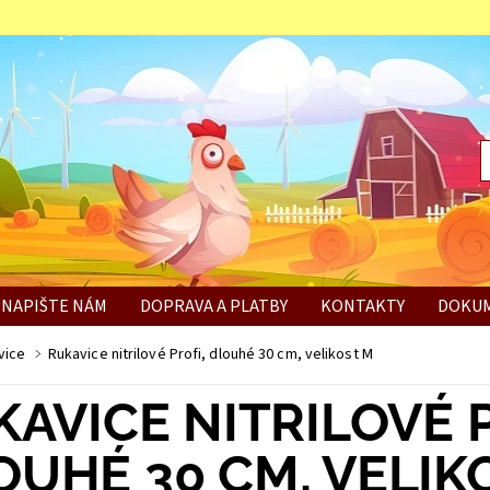
NAPIŠTE NÁM
DOPRAVA A PLATBY
KONTAKTY
DOKUM
BÍ
vice
Rukavice nitrilové Profi, dlouhé 30 cm, velikost M
AVICE NITRILOVÉ P
OUHÉ 30 CM, VELIK