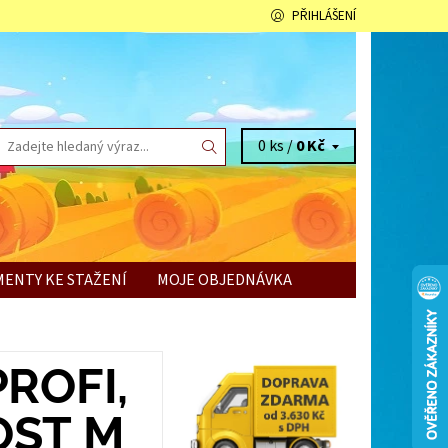
PŘIHLÁŠENÍ
0 ks /
0 Kč
ENTY KE STAŽENÍ
MOJE OBJEDNÁVKA
ROFI,
OST M