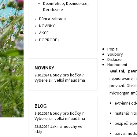
Dezinfekce, Dezinsekce,
Deratizace
Dům a zahrada
NOVINKY
AKCE
DOPRODEJ
Popis
Soubory
Diskuze
Hodnocení
NOVINKY
Kvalitní, pe
Boudy pro kočky ?
9.10.2024
nepudrované, ne
Vybere si i velká mňaudáma
provozů. Obsah
mikroorganismů
extrémně od
BLOG
Boudy pro kočky ?
materiál: nitri
9.10.2024
Vybere si i velká mňaudáma
bezpečné pro
Jak na mouchy ve
23.8.2024
stáji
barva: modr