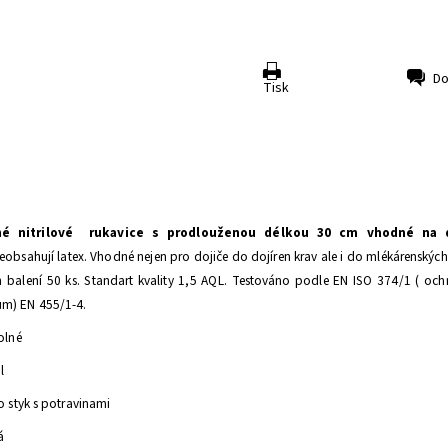
Do
Tisk
vné nitrilové rukavice s prodlouženou délkou 30 cm vhodné na d
obsahují latex. Vhodné nejen pro dojiče do dojíren krav ale i do mlékárenských
 balení 50 ks. Standart
kvality 1,5 AQL. Testováno podle EN ISO 374/1 ( och
m) EN 455/1-4.
olné
l
 styk s potravinami
á