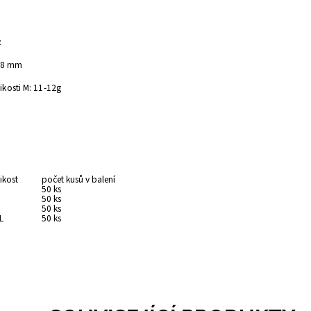
:
,18 mm
ikosti M: 11-12g
:
ikost
počet kusů v balení
50 ks
50 ks
50 ks
L
50 ks