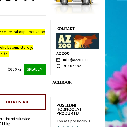
KONTAKT
vice lze zakoupit pouze po
ého balení, které je
AZ ZOO
níže.
info
@
azzoo.cz
702 027 827
(9850 ks)
SKLADEM
FACEBOOK
POSLEDNÍ
HODNOCENÍ
PRODUKTŮ
terinární rukavice
Toaleta pro kočky Trés Chic Indoor Filter, krytá - kočičí WC s filtrem, holubí šedá/bílá
.011 kg