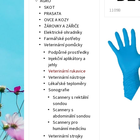
AGRO
SKOT
1109B
PRASATA
OVCE A KOZY
ŽÁROVKY A ZÁŘIČE
Elektrické ohradníky
Farmářské potřeby
Veterinární pomůcky
Podpůrné prostředky
Injekční aplikátory a
jehly
Veterinární rukavice
Veterinární nástroje
Lékařské teploměry
Sonografie
Scannery s rektální
sondou
Scannery s
abdominální sondou
Scannery pro
humánní medicínu
Veterinární strojky