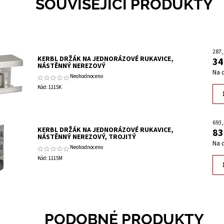
SOUVISEJÍCÍ PRODUKTY
287,
KERBL DRŽÁK NA JEDNORÁZOVÉ RUKAVICE,
34
NÁSTĚNNÝ NEREZOVÝ
Na 
Neohodnoceno
Kód:
1115K
693,
KERBL DRŽÁK NA JEDNORÁZOVÉ RUKAVICE,
83
NÁSTĚNNÝ NEREZOVÝ, TROJITÝ
Na 
Neohodnoceno
Kód:
1115M
PODOBNÉ PRODUKTY