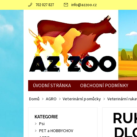
702 027 827
info
@
azzoo.cz
ÚVODNÍ STRÁNKA
OBCHODNÍ PODMÍNKY
JAK SLEPICÍM POMOCI ZVLÁDNOUT ZIMNÍ OBDO
Domů
AGRO
Veterinární pomůcky
Veterinární ruka
RUK
KATEGORIE
Psi
DL
PET a HOBBYCHOV