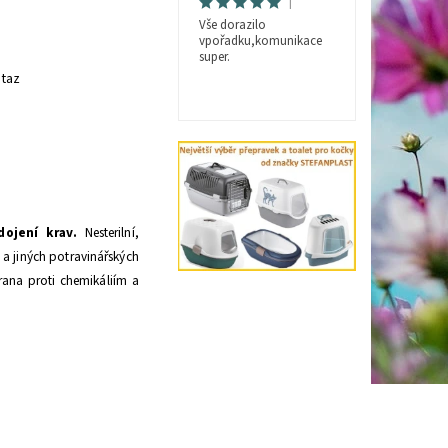
|
Vše dorazilo
vpořadku,komunikace
super.
taz
ojení krav.
Nesterilní,
 a jiných potravinářských
rana proti chemikáliím a