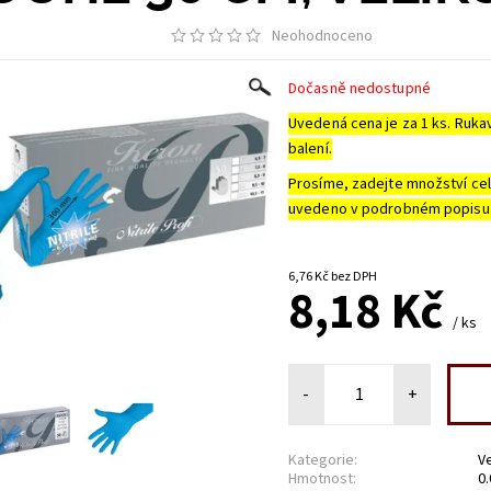
Neohodnoceno
Dočasně nedostupné
Uvedená cena je za 1 ks. Ruka
balení.
Prosíme, zadejte množství cel
uvedeno v podrobném popisu 
6,76 Kč bez DPH
8,18 Kč
/ ks
-
+
Kategorie:
Ve
Hmotnost:
0