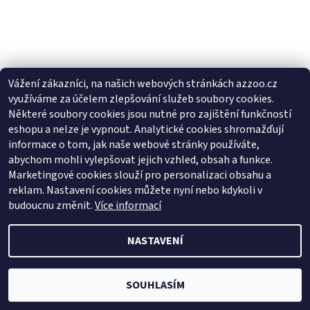
Vážení zákazníci, na našich webových stránkách azzoo.cz
využíváme za účelem zlepšování služeb soubory cookies.
Některé soubory cookies jsou nutné pro zajištění funkčností
eshopu a nelze je vypnout. Analytické cookies shromažďují
informace o tom, jak naše webové stránky používáte,
abychom mohli vylepšovat jejich vzhled, obsah a funkce.
Zboží.cz
|
Heureka.cz
Marketingové cookies slouží pro personalizaci obsahu a
reklam. Nastavení cookies můžete nyní nebo kdykoli v
budoucnu změnit.
Více informací
2026 © AZ ZOO, všechna práva vyhrazena
NASTAVENÍ
Vytvořil Shoptet
SOUHLASÍM