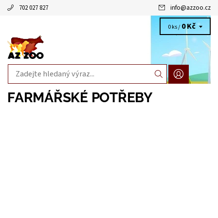
702 027 827
info
@
azzoo.cz
0 Kč
0 ks /
FARMÁŘSKÉ POTŘEBY