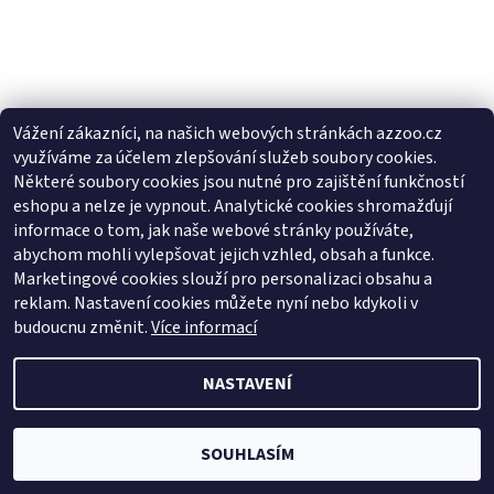
Vážení zákazníci, na našich webových stránkách azzoo.cz
využíváme za účelem zlepšování služeb soubory cookies.
Některé soubory cookies jsou nutné pro zajištění funkčností
eshopu a nelze je vypnout. Analytické cookies shromažďují
informace o tom, jak naše webové stránky používáte,
abychom mohli vylepšovat jejich vzhled, obsah a funkce.
Zboží.cz
|
Heureka.cz
Marketingové cookies slouží pro personalizaci obsahu a
reklam. Nastavení cookies můžete nyní nebo kdykoli v
budoucnu změnit.
Více informací
2026 © AZ ZOO, všechna práva vyhrazena
NASTAVENÍ
Vytvořil Shoptet
SOUHLASÍM