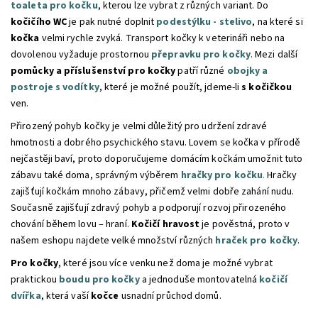
toaleta pro kočku
, kterou lze vybrat z různých variant. Do
kočičího WC
je pak nutné doplnit
podestýlku - stelivo
, na které si
kočka
velmi rychle zvyká. Transport kočky k veterináři nebo na
dovolenou vyžaduje prostornou
přepravku pro kočky
. Mezi další
pomůcky a příslušenství pro kočky
patří různé
obojky a
postroje s vodítky
, které je možné použít, jdeme-li
s kočičkou
ven.
Přirozený pohyb kočky je velmi důležitý pro udržení zdravé
hmotnosti a dobrého psychického stavu. Lovem se kočka v přírodě
nejčastěji baví, proto doporučujeme domácím kočkám umožnit tuto
zábavu také doma, správným výběrem
hračky pro kočku
.
Hračky
zajišťují kočkám mnoho zábavy, přičemž velmi dobře zahání nudu.
Současně zajišťují zdravý pohyb a podporují rozvoj přirozeného
chování během lovu – hraní.
Kočičí hravost
je pověstná, proto v
našem eshopu najdete velké množství různých
hraček pro kočky
.
Pro kočky
, které jsou více venku než doma je možné vybrat
praktickou
boudu pro kočky
a jednoduše montovatelná
kočičí
dvířka
, která vaší
kočce
usnadní průchod domů.