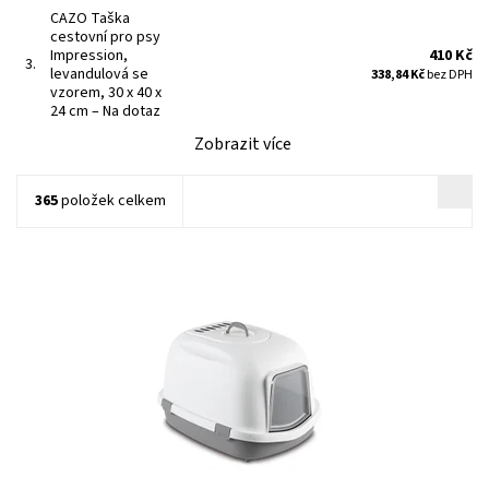
CAZO Taška
cestovní pro psy
Impression,
410 Kč
3.
levandulová se
338,84 Kč
bez DPH
vzorem, 30 x 40 x
24 cm
–
Na dotaz
Zobrazit více
365
položek celkem