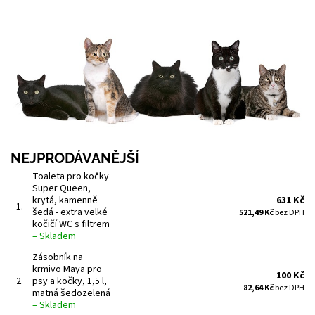
NEJPRODÁVANĚJŠÍ
Toaleta pro kočky
Super Queen,
krytá, kamenně
631 Kč
1.
šedá - extra velké
521,49 Kč
bez DPH
kočičí WC s filtrem
–
Skladem
Zásobník na
krmivo Maya pro
100 Kč
2.
psy a kočky, 1,5 l,
82,64 Kč
bez DPH
matná šedozelená
–
Skladem