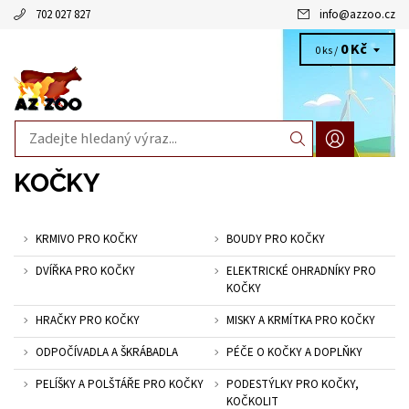
702 027 827
info
@
azzoo.cz
0 Kč
0 ks /
KOČKY
KRMIVO PRO KOČKY
BOUDY PRO KOČKY
DVÍŘKA PRO KOČKY
ELEKTRICKÉ OHRADNÍKY PRO
KOČKY
HRAČKY PRO KOČKY
MISKY A KRMÍTKA PRO KOČKY
ODPOČÍVADLA A ŠKRÁBADLA
PÉČE O KOČKY A DOPLŇKY
PELÍŠKY A POLŠTÁŘE PRO KOČKY
PODESTÝLKY PRO KOČKY,
KOČKOLIT