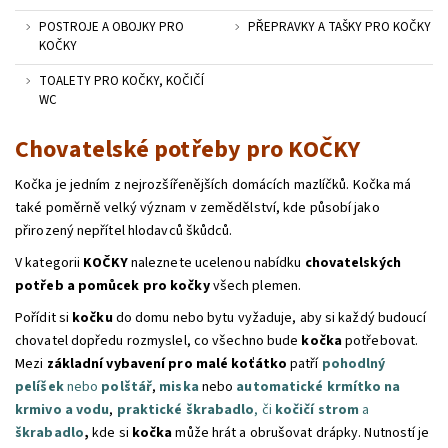
POSTROJE A OBOJKY PRO
PŘEPRAVKY A TAŠKY PRO KOČKY
KOČKY
TOALETY PRO KOČKY, KOČIČÍ
WC
Chovatelské potřeby pro KOČKY
Kočka je jedním z nejrozšířenějších domácích mazlíčků. Kočka má
také poměrně velký význam v zemědělství, kde působí jako
přirozený nepřítel hlodavců škůdců.
V kategorii
KOČKY
naleznete ucelenou nabídku
chovatelských
potřeb a pomůcek pro kočky
všech plemen.
Pořídit si
kočku
do domu nebo bytu vyžaduje, aby si každý budoucí
chovatel dopředu rozmyslel, co všechno bude
kočka
potřebovat.
Mezi
základní vybavení
pro malé koťátko
patří
pohodlný
pelíšek
nebo
polštář
,
miska
nebo
automatické krmítko na
krmivo a vodu
,
praktické škrabadlo
, či
kočičí strom
a
škrabadlo
,
kde si
kočka
může hrát a obrušovat drápky. Nutností je