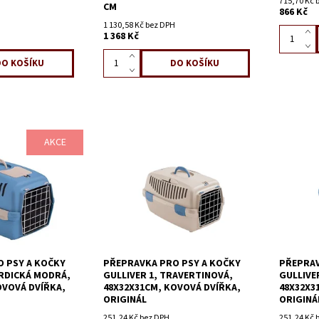
715,70 Kč 
CM
866 Kč
1 130,58 Kč bez DPH
1 368 Kč
AKCE
 PSY A KOČKY
PŘEPRAVKA PRO PSY A KOČKY
PŘEPRAV
ORDICKÁ MODRÁ,
GULLIVER 1, TRAVERTINOVÁ,
GULLIVE
OVOVÁ DVÍŘKA,
48X32X31CM, KOVOVÁ DVÍŘKA,
48X32X3
ORIGINÁL
ORIGINÁ
251,24 Kč bez DPH
251,24 Kč 