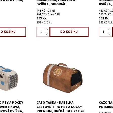
OVOVÁ DVÍŘKA,
55X36X35CM, PLASTOVÁ
55X36X3
DVÍŘKA, ORIGINÁL
DVÍŘKA,
441 Kč
(–19 %)
441 Kč
(–19
291,74 Kč bez DPH
291,74 Kč 
353 Kč
353 Kč
353 Kč / 1 ks
353 Kč / 1 k
 PSY A KOČKY
CAZO TAŠKA - KABELKA
CAZO TA
RAVERTINOVÁ,
CESTOVNÍ PRO PSY A KOČKY
PREMIUM,
OVOVÁ DVÍŘKA,
PREMIUM, HNĚDÁ, 50 X 27 X 26