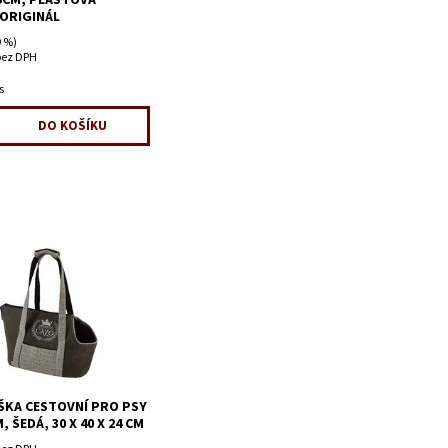
5CM, PLASTOVÁ
 ORIGINÁL
 %)
bez DPH
s
ŠKA CESTOVNÍ PRO PSY
 ŠEDÁ, 30 X 40 X 24 CM