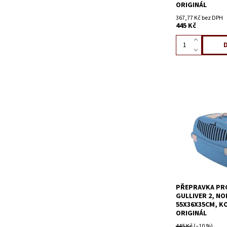
ORIGINÁL
367,77 Kč bez DPH
445 Kč
PŘEPRAVKA PRO
GULLIVER 2, N
55X36X35CM, K
ORIGINÁL
445 Kč
(–10 %)