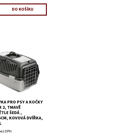
KA PRO PSY A KOČKY
R 2, TMAVĚ
ĚTLE ŠEDÁ ,
5CM, KOVOVÁ DVÍŘKA,
L
bez DPH