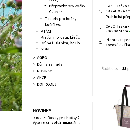
tašky
Přepravky pro kočky
CAZO Taška ce
30 x 40 x 24 
Gulliver
1.
Praktická pře
Toalety pro kočky,
kočičí wc
CAZO Taška - 
2.
30×40×24 cm
PTÁCI
Králíci, morčata, křečci
Přepravka pro
3.
Drůbež, slepice, holubi
kovová dvířka
KONĚ
AGRO
Dům a zahrada
Řadit dle:
33
p
NOVINKY
AKCE
DOPRODEJ
NOVINKY
Boudy pro kočky ?
9.10.2024
Vybere si i velká mňaudáma