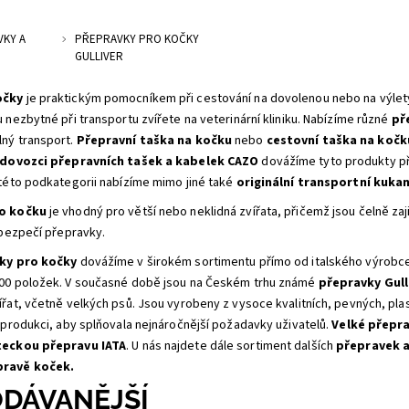
VKY A
PŘEPRAVKY PRO KOČKY
GULLIVER
očky
je praktickým pomocníkem při cestování na dovolenou nebo na výlet
 nezbytné při transportu zvířete na veterinární kliniku. Nabízíme různé
pře
ný transport.
Přepravní taška na kočku
nebo
cestovní taška na koč
 dovozci přepravních tašek a kabelek CAZO
dovážíme tyto produkty p
této podkategorii nabízíme mimo jiné také
originální transportní kuka
ro kočku
je vhodný pro větší nebo neklidná zvířata, přičemž jsou čelně zaj
 bezpečí přepravky.
ky pro kočky
dovážíme v širokém sortimentu přímo od italského výrob
00 položek. V současné době jsou na Českém trhu známé
přepravky Gull
řat, včetně velkých psů. Jsou vyrobeny z vysoce kvalitních, pevných, pla
 produkci, aby splňovala nejnáročnější požadavky uživatelů.
Velké přepra
teckou přepravu IATA
. U nás najdete dále sortiment dalších
přepravek a
pravě koček.
DÁVANĚJŠÍ