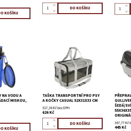
V NA VODU A
TAŠKA TRANSPORTNÍ PRO PSY
PŘEPRAV
ÁDACÍ MISKOU,
A KOČKY CASUAL 52X31X33 CM
GULLIVE
ŠEDÁ/SV
517,36 Kč bez DPH
55X36X3
626 Kč
ORIGINÁ
367,77 Kč 
445 Kč