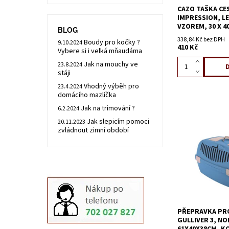
CAZO TAŠKA CE
IMPRESSION, L
VZOREM, 30 X 40
BLOG
338,84 Kč bez DPH
Boudy pro kočky ?
9.10.2024
410 Kč
Vybere si i velká mňaudáma
Jak na mouchy ve
23.8.2024
stáji
Vhodný výběh pro
23.4.2024
domácího mazlíčka
Jak na trimování ?
6.2.2024
Jak slepicím pomoci
20.11.2023
zvládnout zimní období
PŘEPRAVKA PRO
GULLIVER 3, N