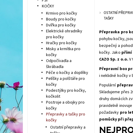
PSI
KOČKY
OSTATNÍ PŘEPRA
Krmivo pro kočky
TAŠKY
Boudy pro kočky
Dvířka pro kočky
Elektrické ohradníky
Přepravka pro k
pro kočky
pohybu kočky, jsou
Hračky pro kočky
bezpečný a pohodl
Misky a krmítka pro
kočky. Jako
přímí
kočky
CAZO Sp. z o.o.
V 
Odpočívadla a
škrábadla
Přepravní box p
Péče o kočky a doplňky
i neklidné kočky v
Pelíšky a polštáře pro
kočky
Populární
přeprav
Podestýlky pro kočky,
Skladujeme přes 2
kočkolit
druhy domácích zví
Postroje a obojky pro
pravidelně inovuje
kočky
požadavky
pro le
Přepravky a tašky pro
pomůcky při pře
kočky
Ostatní přepravky a
NEJPRO