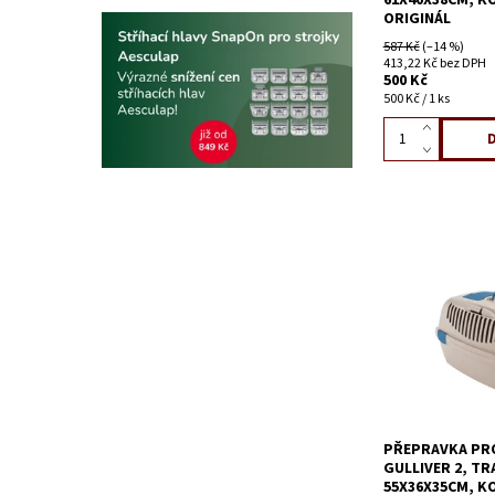
61X40X38CM, K
ORIGINÁL
587 Kč
(–14 %)
413,22 Kč bez DPH
500 Kč
500 Kč / 1 ks
PŘEPRAVKA PRO
GULLIVER 2, T
55X36X35CM, K