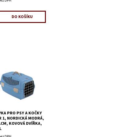
bez DPH
KA PRO PSY A KOČKY
R 1, NORDICKÁ MODRÁ,
1CM, KOVOVÁ DVÍŘKA,
L
bez DPH