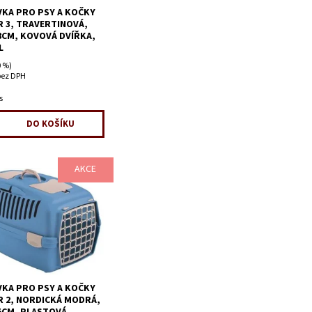
KA PRO PSY A KOČKY
R 3, TRAVERTINOVÁ,
8CM, KOVOVÁ DVÍŘKA,
L
 %)
bez DPH
s
AKCE
KA PRO PSY A KOČKY
R 2, NORDICKÁ MODRÁ,