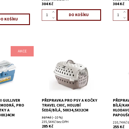
304 Kč
304 Kč
AKCE
I GULLIVER
PŘEPRAVKA PRO PSY A KOČKY
PŘEPRAV
 MODRÁ, PRO
TRAVEL CHIC, HOLUBÍ
BÍLÁ/KA
TKY A
ŠEDÁ/BÍLÁ, 50X34,5X32CM
HLODAVC
30X24CM
PAPOUŠK
317 Kč
(–10 %)
235,54 Kč bez DPH
210,74 Kč 
285 Kč
255 Kč