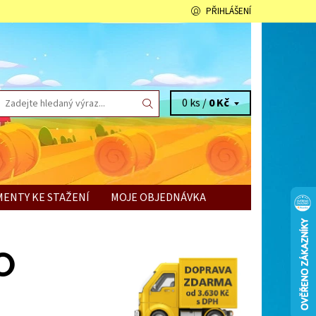
PŘIHLÁŠENÍ
0 ks /
0 Kč
ENTY KE STAŽENÍ
MOJE OBJEDNÁVKA
O