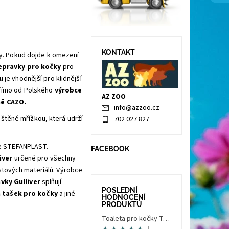
KONTAKT
y. Pokud dojde k omezení
pravky pro kočky
pro
ku
je vhodnější pro klidnější
římo od Polského
výrobce
AZ ZOO
ně CAZO.
info
@
azzoo.cz
ištěné mřížkou, která udrží
702 027 827
ce STEFANPLAST.
FACEBOOK
iver
určené pro všechny
stových materiálů. Výrobce
vky Gulliver
splňují
POSLEDNÍ
 tašek pro kočky
a jiné
HODNOCENÍ
PRODUKTŮ
Toaleta pro kočky Trés Chic Indoor Filter, krytá - kočičí WC s filtrem, holubí šedá/bílá