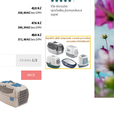
|
Vše dorazilo
410 Kč
vpořadku,komunikace
338,84 Kč
bez DPH
super.
476 Kč
393,39 Kč
bez DPH
450 Kč
371,90 Kč
bez DPH
Stránka
1/2
AKCE