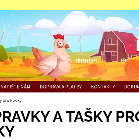
NAPIŠTE NÁM
DOPRAVA A PLATBY
KONTAKTY
DOKUM
BÍ
y pro kočky
RAVKY A TAŠKY PR
KY