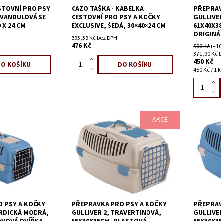
STOVNÍ PRO PSY
CAZO TAŠKA - KABELKA
PŘEPRAV
EVANDULOVÁ SE
CESTOVNÍ PRO PSY A KOČKY
GULLIVE
 X 24 CM
EXCLUSIVE, ŠEDÁ, 30×40×24 CM
61X40X3
ORIGINÁ
393,39 Kč bez DPH
476 Kč
500 Kč
(–10
371,90 Kč 
450 Kč
450 Kč / 1 k
AKCE
 PSY A KOČKY
PŘEPRAVKA PRO PSY A KOČKY
PŘEPRAV
ORDICKÁ MODRÁ,
GULLIVER 2, TRAVERTINOVÁ,
GULLIVE