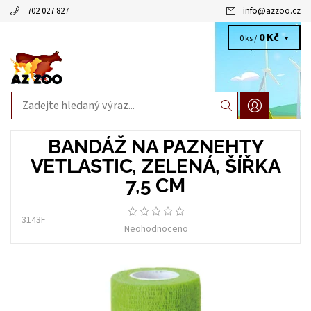
702 027 827
info
@
azzoo.cz
0 Kč
0 ks /
BANDÁŽ NA PAZNEHTY
VETLASTIC, ZELENÁ, ŠÍŘKA
7,5 CM
3143F
Neohodnoceno