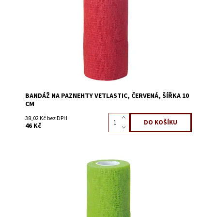
Kód:
3143K
BANDÁŽ NA PAZNEHTY VETLASTIC, ČERVENÁ, ŠÍŘKA 10
CM
38,02 Kč bez DPH
46 Kč
Dostupnost:
Skladem 282
Kód:
3143G