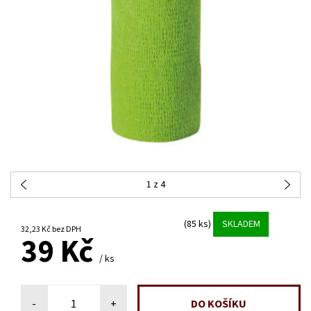
1
z 4
(85 ks)
SKLADEM
32,23 Kč bez DPH
39 Kč
/ ks
-
+