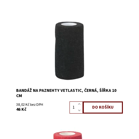
Dostupnost:
Skladem 63
Kód:
3143I
BANDÁŽ NA PAZNEHTY VETLASTIC, ČERNÁ, ŠÍŘKA 10
CM
38,02 Kč bez DPH
46 Kč
Dostupnost:
Skladem 213