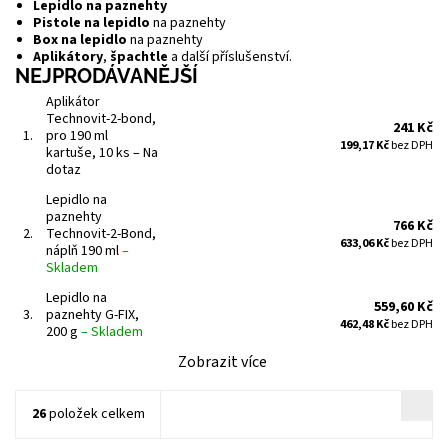
Lepidlo na paznehty
Pistole na lepidlo
na paznehty
Box na lepidlo
na paznehty
Aplikátory
,
špachtle
a další příslušenství.
NEJPRODÁVANĚJŠÍ
Aplikátor
Technovit-2-bond,
241 Kč
1.
pro 190 ml
199,17 Kč
bez DPH
kartuše, 10 ks
–
Na
dotaz
Lepidlo na
paznehty
766 Kč
2.
Technovit-2-Bond,
633,06 Kč
bez DPH
náplň 190 ml
–
Skladem
Lepidlo na
559,60 Kč
3.
paznehty G-FIX,
462,48 Kč
bez DPH
200 g
–
Skladem
Zobrazit více
26
položek celkem