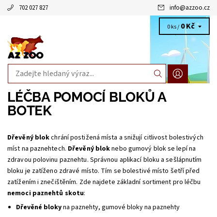
702 027 827
info
@
azzoo.cz
0 Kč
0 ks /
LÉČBA POMOCÍ BLOKŮ A
BOTEK
Dřevěný blok
chrání postižená místa a snižují citlivost bolestivých
míst na paznehtech.
Dřevěný blok
nebo gumový blok se lepí na
zdravou polovinu paznehtu. Správnou aplikací bloku a sešlápnutím
bloku je zatíženo zdravé místo. Tím se bolestivé místo šetří před
zatížením i znečištěním. Zde najdete základní sortiment pro léčbu
nemoci paznehtů skotu
:
Dřevěné bloky
na paznehty, gumové bloky na paznehty