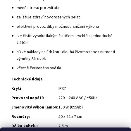
méně stresu pro zvířata
zajišťuje zdraví novorozených selat
efektivní provoz díky možnosti snížení výkonu
lze čistit vysokotlakým čističem - rychlé a jednoduché
čištění
nízké náklady na údržbu - dlouhá životnost bez nutnosti
výměny žárovek
včetně červeného světla
Technické údaje
Krytí:
IPX7
Provozní napětí:
220 – 240 V AC / ~50Hz
Jmenovitý výkon lampy:
150 W (0958b)
Rozměry:
50 x 22 x 7 cm
Délka kabelu:
2,5 m