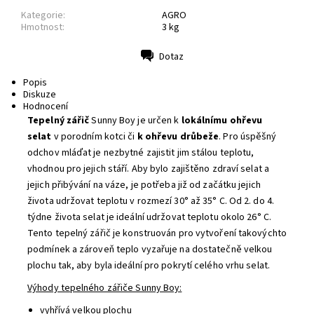
Kategorie:
AGRO
Hmotnost:
3 kg
Dotaz
Tisk
Popis
Diskuze
Hodnocení
Tepelný zářič
Sunny Boy je určen k
lokálnímu ohřevu
selat
v porodním kotci či
k ohřevu drůbeže
. Pro úspěšný
odchov mláďat je nezbytné zajistit jim stálou teplotu,
vhodnou pro jejich stáří. Aby bylo zajištěno zdraví selat a
jejich přibývání na váze, je potřeba již od začátku jejich
života udržovat teplotu v rozmezí 30° až 35° C. Od 2. do 4.
týdne života selat je ideální udržovat teplotu okolo 26° C.
Tento tepelný zářič je konstruován pro vytvoření takovýchto
podmínek a zároveň teplo vyzařuje na dostatečně velkou
plochu tak, aby byla ideální pro pokrytí celého vrhu selat.
Výhody tepelného zářiče Sunny Boy:
vyhřívá velkou plochu