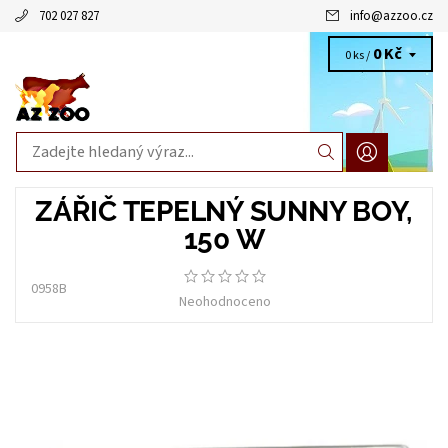
702 027 827
info
@
azzoo.cz
0 Kč
0 ks /
ZÁŘIČ TEPELNÝ SUNNY BOY,
150 W
0958B
Neohodnoceno