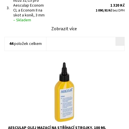
nožů 31/15 pro
Aesculap Econom
1 320 Kč
3.
CL a Econom II na
1 090,91 Kč
bez DPH
skot a koně, 3 mm
–
Skladem
Zobrazit více
44
položek celkem
AESCULAP OLEJ MAZACÍ NA STŘÍHACÍ STROJKY, 100 ML