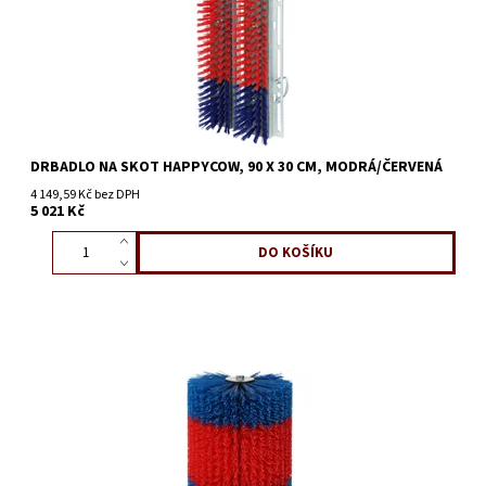
DRBADLO NA SKOT HAPPYCOW, 90 X 30 CM, MODRÁ/ČERVENÁ
4 149,59 Kč bez DPH
5 021 Kč