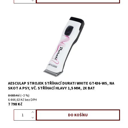
AESCULAP STROJEK STŘÍHACÍ DURATI WHITE GT436-WS, NA
SKOT A PSY, VČ. STŘÍHACÍ HLAVY 1,5 MM, 2X BAT
8 085 Kč
(–3 %)
6 444,63 Kč bez DPH
7 798 Kč