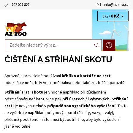
702 027 827
info
@
azzoo.cz
0 Kč
0 ks /
ČIŠTĚNÍ A STŘÍHÁNÍ SKOTU
Správné a pravidelné používání
hřbílka a kartáče na srst
odstraňuje nečistoty ve formě bahna nebo také roztočů a parazitů.
Stříhání srsti skotu
je vhodné například při důkladném
odstraňování nečistot, více pak
při úrazech
či
výstavách.
Stříhání
srsti
je nevyhnutelné
v případě sonografického vyšetření
. Takto
se vyšetřuje například pohybový aparát (šlachy, vazy, svaly),
přičemž postižené místo musí být ostříháno, aby bylo vyšetření
jasně viditelné.