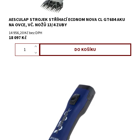
AESCULAP STROJEK STŘÍHACÍ ECONOM NOVA CL GT684 AKU
NA OVCE, VČ. NOŽŮ 13/4 ZUBY
14 956,20 Kč bez DPH
18 097 Kč