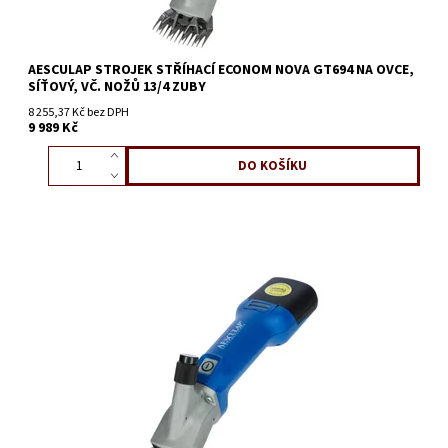
AESCULAP STROJEK STŘÍHACÍ ECONOM NOVA GT694 NA OVCE,
SÍŤOVÝ, VČ. NOŽŮ 13/4 ZUBY
8 255,37 Kč bez DPH
9 989 Kč