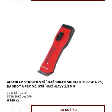
AESCULAP STROJEK STŘÍHACÍ DURATI SIGNAL RED GT434-RS,
NA SKOT A PSY, VČ. STŘÍHACÍ HLAVY 1,5 MM
7 743 Kč
(–10 %)
5 759,50 Kč bez DPH
6 969 Kč