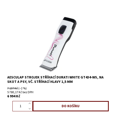
AESCULAP STROJEK STŘÍHACÍ DURATI WHITE GT434-WS, NA
SKOT A PSY, VČ. STŘÍHACÍ HLAVY 1,5 MM
7 137 Kč
(–2 %)
5 780,17 Kč bez DPH
6 994 Kč