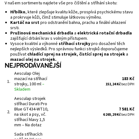
V našem sortimentu najdete vše pro čištění a stříhání skotu:
Hřbílko
, které zlepšuje kvalitu kůže, prospívá psychickému stavu
a prokrvuje kůži, čímž stimuluje látkovou výměnu.
Kartáč na srst
pro odstranění bahna, prachu a finální uhlazení
srsti.
Pružinová mechanická drbadla
a
elektrická rotační drbadla
zajišťující drbání krav s volným přístupem.
Vysoce kvalitní a výkonné
stříhací strojky
pro dosažení těch
nejlepších výsledků. Pro správnou funkci strojků doporučujeme
používat
chladící sprej na strojek, čistící sprej na strojek
a
mazací olej na strojek.
NEJPRODÁVANĚJŠÍ
Aesculap Olej
mazací na stříhací
183 Kč
1.
strojky, 100 ml
–
151,24 Kč
bez DPH
Skladem
Aesculap strojek
stříhací Durati Pro
Blue GT434-WT10,
7 581 Kč
2.
na skot a psy, vč.
6 265,29 Kč
bez DPH
stříhací hlavy 1,5
mm
–
Na dotaz
Sada stříhacích