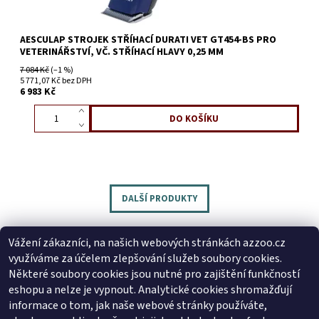
AESCULAP STROJEK STŘÍHACÍ DURATI VET GT454-BS PRO
VETERINÁŘSTVÍ, VČ. STŘÍHACÍ HLAVY 0,25 MM
7 084 Kč
(–1 %)
5 771,07 Kč bez DPH
6 983 Kč
DALŠÍ PRODUKTY
Vážení zákazníci, na našich webových stránkách azzoo.cz
využíváme za účelem zlepšování služeb soubory cookies.
Následující
Některé soubory cookies jsou nutné pro zajištění funkčností
eshopu a nelze je vypnout. Analytické cookies shromažďují
1
2
3
informace o tom, jak naše webové stránky používáte,