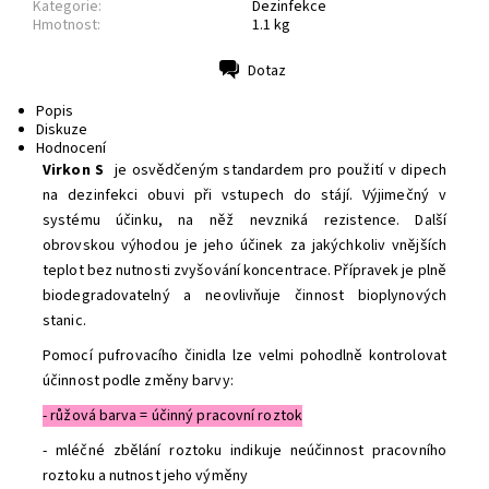
Kategorie:
Dezinfekce
Hmotnost:
1.1 kg
Dotaz
Tisk
Popis
Diskuze
Hodnocení
Virkon S
je osvědčeným standardem pro použití v dipech
na dezinfekci obuvi při vstupech do stájí. Výjimečný v
systému účinku, na něž nevzniká rezistence. Další
obrovskou výhodou je jeho účinek za jakýchkoliv vnějších
teplot bez nutnosti zvyšování koncentrace. Přípravek je plně
biodegradovatelný a neovlivňuje činnost bioplynových
stanic.
Pomocí pufrovacího činidla lze velmi pohodlně kontrolovat
účinnost podle změny barvy:
- růžová barva = účinný pracovní roztok
- mléčné zbělání roztoku indikuje neúčinnost pracovního
roztoku a nutnost jeho výměny