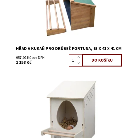
HŘAD A KUKAŇ PRO DRŮBEŽ FORTUNA, 63 X 41 X 41 CM
957,02 Kč bez DPH
1 158 Kč
Dostupnost:
Skladem 3
Kód:
51129H