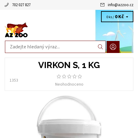
702 027 827
info
@
azzoo.cz
0 Kč
0 ks /
VIRKON S, 1 KG
1353
Neohodnoceno