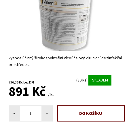
Vysoce účinný širokospektrální víceúčelový virucidní dezinfekční
prostředek.
(30 ks)
SKLADEM
736,36 Kč bez DPH
891 Kč
/ ks
-
+