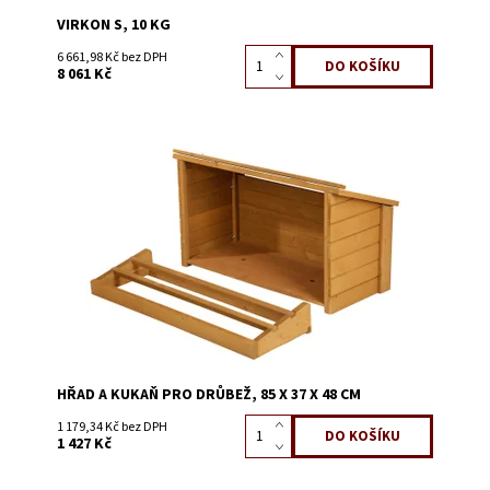
VIRKON S, 10 KG
6 661,98 Kč bez DPH
8 061 Kč
Dostupnost:
Skladem 2
Kód:
51130
HŘAD A KUKAŇ PRO DRŮBEŽ, 85 X 37 X 48 CM
1 179,34 Kč bez DPH
1 427 Kč