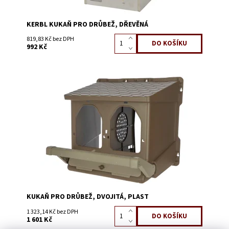
KERBL KUKAŇ PRO DRŮBEŽ, DŘEVĚNÁ
819,83 Kč bez DPH
992 Kč
Dostupnost:
Skladem 4
Kód:
51129K
KUKAŇ PRO DRŮBEŽ, DVOJITÁ, PLAST
1 323,14 Kč bez DPH
1 601 Kč