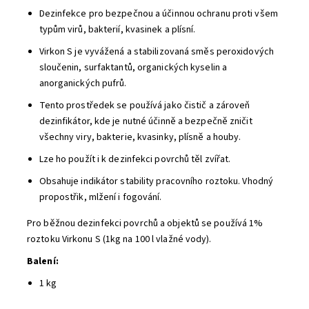
Dezinfekce pro bezpečnou a účinnou ochranu proti všem
typům virů, bakterií, kvasinek a plísní.
Virkon S je vyvážená a stabilizovaná směs peroxidových
sloučenin, surfaktantů, organických kyselin a
anorganických pufrů.
Tento prostředek se používá jako čistič a zároveň
dezinfikátor, kde je nutné účinně a bezpečně zničit
všechny viry, bakterie, kvasinky, plísně a houby.
Lze ho použít i k dezinfekci povrchů těl zvířat.
Obsahuje indikátor stability pracovního roztoku. Vhodný
propostřik, mlžení i fogování.
Pro běžnou dezinfekci povrchů a objektů se používá 1%
roztoku Virkonu S (1kg na 100 l vlažné vody).
Balení:
1 kg