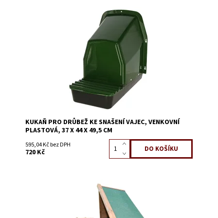
Dostupnost:
Skladem 2
Kód:
51129F
KUKAŇ PRO DRŮBEŽ KE SNAŠENÍ VAJEC, VENKOVNÍ
PLASTOVÁ, 37 X 44 X 49,5 CM
595,04 Kč bez DPH
720 Kč
Dostupnost:
Skladem 6
Kód:
51129