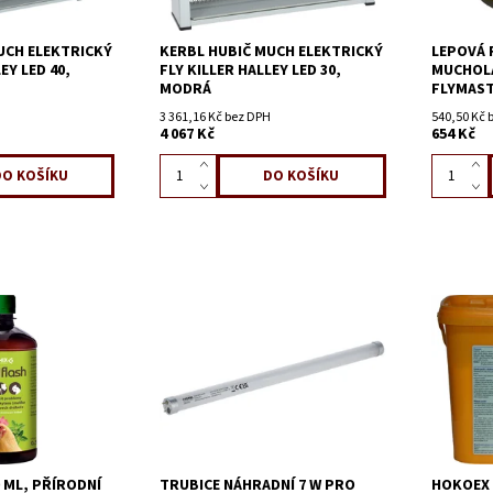
UCH ELEKTRICKÝ
KERBL HUBIČ MUCH ELEKTRICKÝ
LEPOVÁ 
EY LED 40,
FLY KILLER HALLEY LED 30,
MUCHOL
MODRÁ
FLYMAST
3 361,16 Kč bez DPH
540,50 Kč 
4 067 Kč
654 Kč
 ML, PŘÍRODNÍ
TRUBICE NÁHRADNÍ 7 W PRO
HOKOEX -