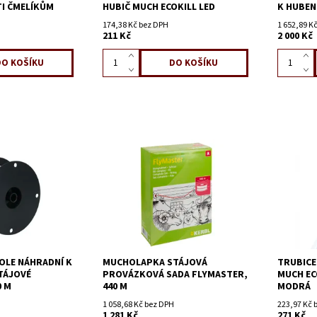
I ČMELÍKŮM
HUBIČ MUCH ECOKILL LED
K HUBEN
174,38 Kč bez DPH
1 652,89 K
211 Kč
2 000 Kč
OLE NÁHRADNÍ K
MUCHOLAPKA STÁJOVÁ
TRUBICE
TÁJOVÉ
PROVÁZKOVÁ SADA FLYMASTER,
MUCH ECO
0 M
440 M
MODRÁ
1 058,68 Kč bez DPH
223,97 Kč 
1 281 Kč
271 Kč