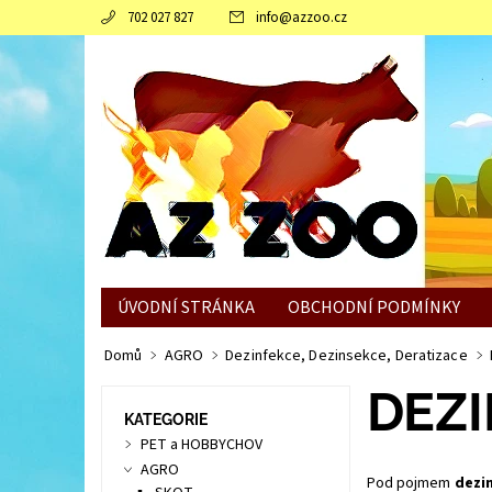
702 027 827
info
@
azzoo.cz
ÚVODNÍ STRÁNKA
OBCHODNÍ PODMÍNKY
JAK SLEPICÍM POMOCI ZVLÁDNOUT ZIMNÍ OBDO
Domů
AGRO
Dezinfekce, Dezinsekce, Deratizace
DEZ
KATEGORIE
PET a HOBBYCHOV
AGRO
Pod pojmem
dezi