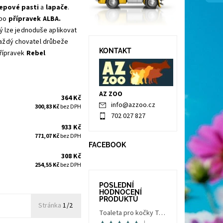
lepové pasti
a
lapače
.
bo
přípravek ALBA.
rý lze jednoduše aplikovat
Každý chovatel drůbeže
KONTAKT
přípravek
Rebel
AZ ZOO
364 Kč
info
@
azzoo.cz
300,83 Kč
bez DPH
702 027 827
933 Kč
771,07 Kč
bez DPH
FACEBOOK
308 Kč
254,55 Kč
bez DPH
POSLEDNÍ
HODNOCENÍ
PRODUKTŮ
Stránka
1/2
Toaleta pro kočky Trés Chic Indoor Filter, krytá - kočičí WC s filtrem, holubí šedá/bílá