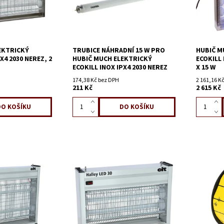
EKTRICKÝ
TRUBICE NÁHRADNÍ 15 W PRO
HUBIČ M
X4 2030 NEREZ, 2
HUBIČ MUCH ELEKTRICKÝ
ECOKILL 
ECOKILL INOX IPX4 2030 NEREZ
X 15 W
174,38 Kč bez DPH
2 161,16 K
211 Kč
2 615 Kč