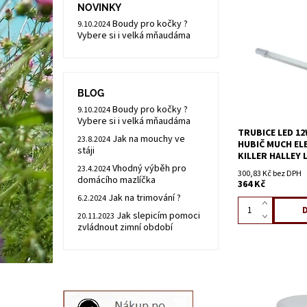
NOVINKY
Boudy pro kočky ?
9.10.2024
Vybere si i velká mňaudáma
BLOG
Boudy pro kočky ?
9.10.2024
Vybere si i velká mňaudáma
TRUBICE LED 1
Jak na mouchy ve
23.8.2024
HUBIČ MUCH EL
stáji
KILLER HALLEY 
Vhodný výběh pro
23.4.2024
300,83 Kč bez DPH
domácího mazlíčka
364 Kč
Jak na trimování ?
6.2.2024
Jak slepicím pomoci
20.11.2023
zvládnout zimní období