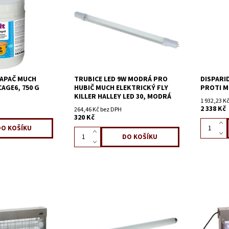
LAPAČ MUCH
TRUBICE LED 9W MODRÁ PRO
DISPARI
AGE6, 750 G
HUBIČ MUCH ELEKTRICKÝ FLY
PROTI M
KILLER HALLEY LED 30, MODRÁ
1 932,23 K
2 338 Kč
264,46 Kč bez DPH
320 Kč