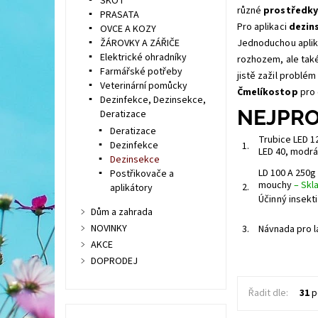
SKOT
různé
prostředk
PRASATA
Pro aplikaci
dezin
OVCE A KOZY
ŽÁROVKY A ZÁŘIČE
Jednoduchou aplika
Elektrické ohradníky
rozhozem, ale tak
Farmářské potřeby
jistě zažil problé
Veterinární pomůcky
Čmelíkostop
pro 
Dezinfekce, Dezinsekce,
NEJPRO
Deratizace
Deratizace
Trubice LED 1
Dezinfekce
1.
LED 40, modr
Dezinsekce
LD 100 A 250g 
Postřikovače a
mouchy
–
Skl
2.
aplikátory
Účinný insekt
Dům a zahrada
NOVINKY
3.
Návnada pro l
AKCE
DOPRODEJ
Řadit dle:
31
p