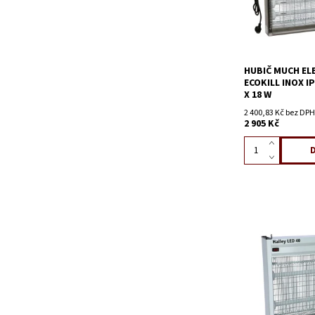
HUBIČ MUCH EL
ECOKILL INOX IP
X 18 W
2 400,83 Kč bez DPH
2 905 Kč