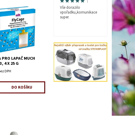
|
Vše dorazilo
vpořadku,komunikace
super.
 PRO LAPAČ MUCH
, 4 X 25 G
bez DPH