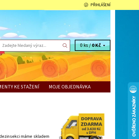
PŘIHLÁŠENÍ
0 ks /
0 Kč
ENTY KE STAŽENÍ
MOJE OBJEDNÁVKA
u dezinsekci máme skladem