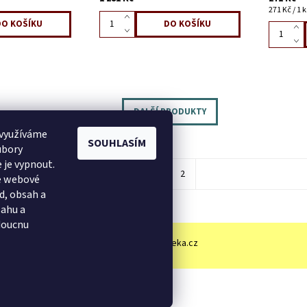
271 Kč / 1 k
DALŠÍ PRODUKTY
 využíváme
SOUHLASÍM
ubory
 je vypnout.
1
2
še webové
d, obsah a
sahu a
doucnu
Zboží.cz
|
Heureka.cz