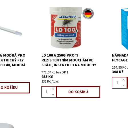
2W MODRÁ PRO
LD 100 A 250G PROTI
NÁVNADA
EKTRICKÝ FLY
REZISTENTNÍM MOUCHÁM VE
FLYCAGE3
LED 40, MODRÁ
STÁJI, INSEKTICID NA MOUCHY
254,55 Kč 
308 Kč
771,07 Kč bez DPH
933 Kč
933 Kč / 1 ks