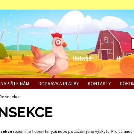
NAPIŠTE NÁM
DOPRAVA A PLATBY
KONTAKTY
DOKUM
BÍ
Dezinsekce
INSEKCE
nsekce
rozumíme hubení hmyzu nebo potlačení jeho výskytu. Pro účinno