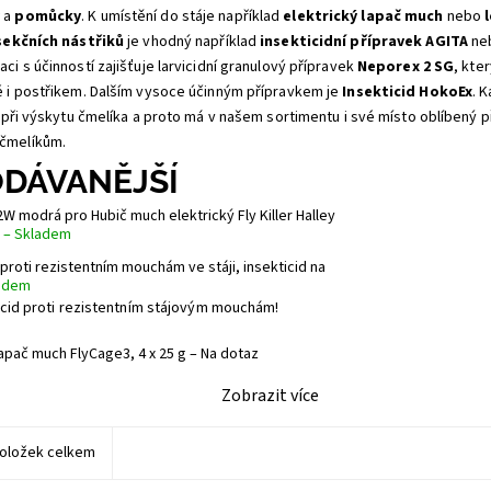
y
a
pomůcky
. K umístění do stáje například
elektrický lapač much
nebo
sekčních nástřiků
je vhodný například
insekticidní přípravek AGITA
ne
ci s účinností zajišťuje larvicidní granulový přípravek
Neporex 2 SG
, kte
é i postřikem. Dalším vysoce účinným přípravkem je
Insekticid HokoEx
. 
m při výskytu čmelíka a proto má v našem sortimentu i své místo oblíbený 
čmelíkům.
DÁVANĚJŠÍ
2W modrá pro Hubič much elektrický Fly Killer Halley
á
–
Skladem
proti rezistentním mouchám ve stáji, insekticid na
adem
icid proti rezistentním stájovým mouchám!
apač much FlyCage3, 4 x 25 g
–
Na dotaz
Zobrazit více
oložek celkem