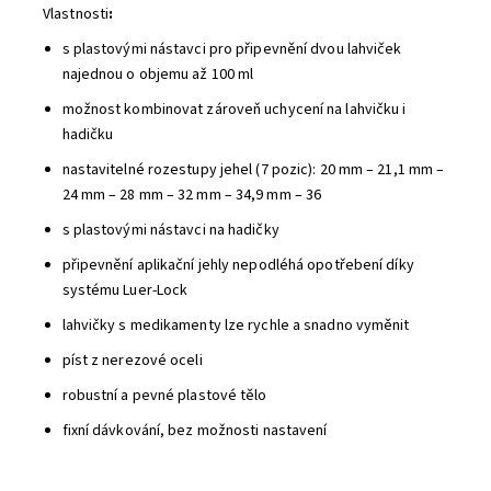
Vlastnosti
:
s plastovými nástavci pro připevnění dvou lahviček
najednou o objemu až 100 ml
možnost kombinovat zároveň uchycení na lahvičku i
hadičku
nastavitelné rozestupy jehel (7 pozic): 20 mm – 21,1 mm –
24 mm – 28 mm – 32 mm – 34,9 mm – 36
s plastovými nástavci na hadičky
připevnění aplikační jehly nepodléhá opotřebení díky
systému Luer-Lock
lahvičky s medikamenty lze rychle a snadno vyměnit
píst z nerezové oceli
robustní a pevné plastové tělo
fixní dávkování, bez možnosti nastavení