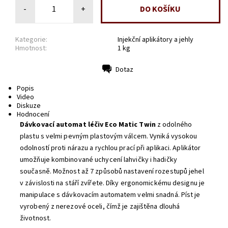
-
+
Kategorie:
Injekční aplikátory a jehly
Hmotnost:
1 kg
Dotaz
Tisk
Popis
Video
Diskuze
Hodnocení
Dávkovací automat léčiv Eco Matic Twin
z odolného
plastu s velmi pevným plastovým válcem. Vyniká vysokou
odolností proti nárazu a rychlou prací při aplikaci. Aplikátor
umožňuje kombinované uchycení lahvičky i hadičky
současně. Možnost až 7 způsobů nastavení rozestupů jehel
v závislosti na stáří zvířete. Díky ergonomickému designu je
manipulace s dávkovacím automatem velmi snadná. Píst je
vyrobený z nerezové oceli, čímž je zajištěna dlouhá
životnost.