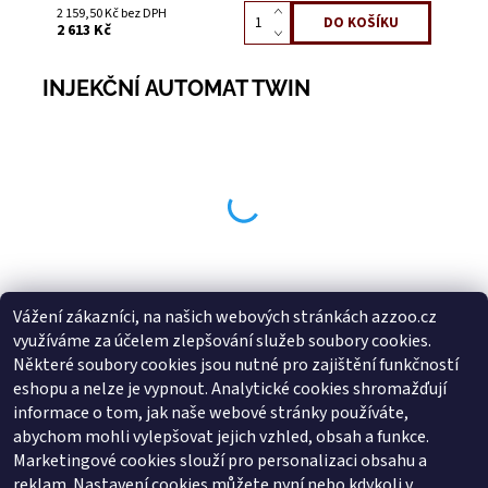
2 159,50 Kč bez DPH
2 613 Kč
INJEKČNÍ AUTOMAT TWIN
Vážení zákazníci, na našich webových stránkách azzoo.cz
Buďte první, kdo napíše příspěvek k této položce.
využíváme za účelem zlepšování služeb soubory cookies.
Přidat komentář
Některé soubory cookies jsou nutné pro zajištění funkčností
Buďte první, kdo napíše příspěvek k této položce.
eshopu a nelze je vypnout. Analytické cookies shromažďují
informace o tom, jak naše webové stránky používáte,
Přidat hodnocení
abychom mohli vylepšovat jejich vzhled, obsah a funkce.
Marketingové cookies slouží pro personalizaci obsahu a
reklam. Nastavení cookies můžete nyní nebo kdykoli v