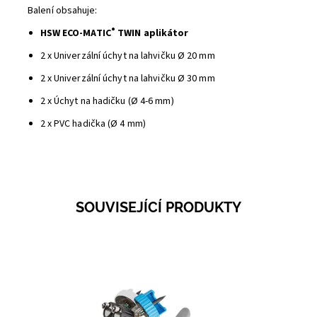
Balení obsahuje:
®
HSW ECO-MATIC
TWIN aplikátor
2 x Univerzální úchyt na lahvičku Ø 20 mm
2 x Univerzální úchyt na lahvičku Ø 30 mm
2 x Úchyt na hadičku (Ø 4-6 mm)
2 x PVC hadička (Ø 4 mm)
SOUVISEJÍCÍ PRODUKTY
Dostupnost:
Skladem 2
Kód:
1445