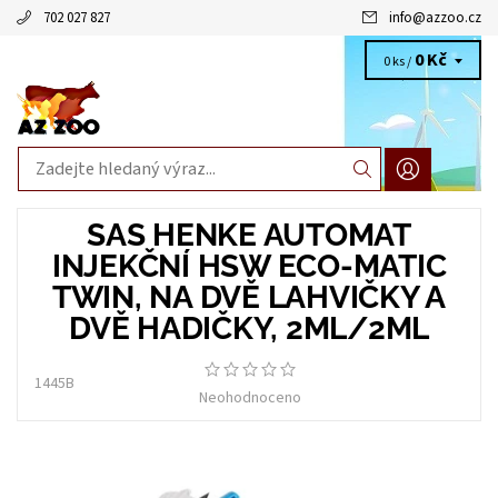
702 027 827
info
@
azzoo.cz
0 Kč
0 ks /
SAS HENKE AUTOMAT
INJEKČNÍ HSW ECO-MATIC
TWIN, NA DVĚ LAHVIČKY A
DVĚ HADIČKY, 2ML/2ML
1445B
Neohodnoceno