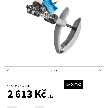
1
z 5
NA DOTAZ
2 159,50 Kč bez DPH
2 613 Kč
/ ks