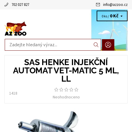
702 027 827
info
@
azzoo.cz
0 Kč
0 ks /
SAS HENKE INJEKČNÍ
AUTOMAT VET-MATIC 5 ML,
LL
1418
Neohodnoceno