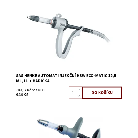
Dostupnost:
Skladem 3
Kód:
1443U
SAS HENKE AUTOMAT INJEKČNÍ HSW ECO-MATIC 12,5
ML, LL + HADIČKA
780,17 Kč bez DPH
944 Kč
Dostupnost:
Skladem 9
Kód:
1443G