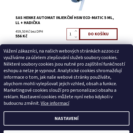
SAS HENKE AUTOMAT INJEKČNÍ HSW ECO-MATIC 5 ML,
LL + HADIČKA
459,50 Kč bez DPH
556 Kč
Vážení zákazníci, na našich webových stránkách azzoo.cz
Buďte první, kdo napíše příspěvek k této položce.
využíváme za účelem zlepšování služeb soubory cookies.
Přidat komentář
Některé soubory cookies jsou nutné pro zajištění funkčností
Buďte první, kdo napíše příspěvek k této položce.
eshopu a nelze je vypnout. Analytické cookies shromažďují
informace o tom, jak naše webové stránky používáte,
Přidat hodnocení
abychom mohli vylepšovat jejich vzhled, obsah a funkce.
Marketingové cookies slouží pro personalizaci obsahu a
reklam. Nastavení cookies můžete nyní nebo kdykoli v
Zboží.cz
|
Heureka.cz
budoucnu změnit.
Více informací
NASTAVENÍ
2026 © AZ ZOO, všechna práva vyhrazena