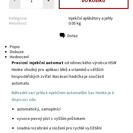
-
+
Kategorie:
Injekční aplikátory a jehly
Hmotnost:
0.05 kg
Dotaz
Tisk
Popis
Diskuze
Hodnocení
Precizní injekční automat
od německého výrobce HSW
Henke vhodný pro aplikaci léků a vitamínů u větších
hospodářských zvířat. Nasávací hadička je součástí
automatu.
Náhradní sací jehla k injekčním automatům Sas Henke je k
dispozici zde
.
automatický, samoplnící
vysoce pevný píst s vyšším průtokem
snadná rozebrání a složení pro rychlé vyčištění