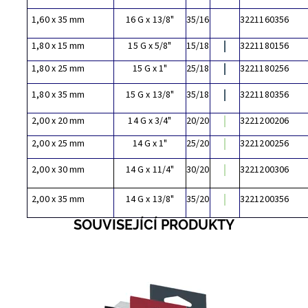
1,60 x 35 mm
16 G x 13/8"
35/16
3221160356
1,80 x 15 mm
15 G x 5/8"
15/18
3221180156
1,80 x 25 mm
15 G x 1"
25/18
3221180256
1,80 x 35 mm
15 G x 13/8"
35/18
3221180356
2,00 x 20 mm
14 G x 3/4"
20/20
3221200206
2,00 x 25 mm
14 G x 1"
25/20
3221200256
2,00 x 30 mm
14 G x 11/4"
30/20
3221200306
2,00 x 35 mm
14 G x 13/8"
35/20
3221200356
SOUVISEJÍCÍ PRODUKTY
Dostupnost:
Skladem 10