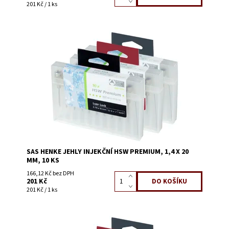
201 Kč / 1 ks
Dostupnost:
Skladem 73
Kód:
1447V
SAS HENKE JEHLY INJEKČNÍ HSW PREMIUM, 1,4 X 20
MM, 10 KS
166,12 Kč bez DPH
201 Kč
201 Kč / 1 ks