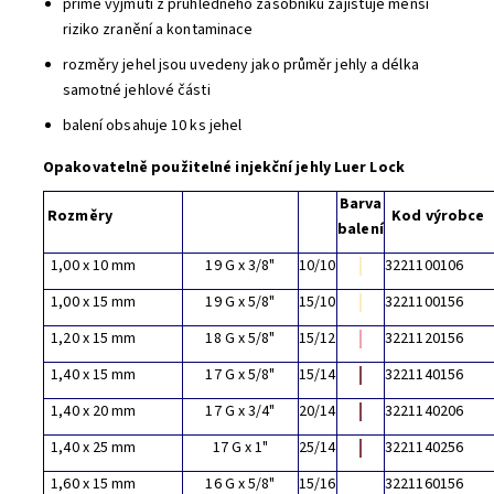
přímé vyjmutí z průhledného zásobníku zajišťuje menší
riziko zranění a kontaminace
rozměry jehel jsou uvedeny jako průměr jehly a délka
samotné jehlové části
balení obsahuje 10 ks jehel
Opakovatelně použitelné injekční jehly Luer Lock
Barva
Rozměry
Kod výrobce
balení
1,00 x 10 mm
19 G x 3/8"
10/10
3221100106
1,00 x 15 mm
19 G x 5/8"
15/10
3221100156
1,20 x 15 mm
18 G x 5/8"
15/12
3221120156
1,40 x 15 mm
17 G x 5/8"
15/14
3221140156
1,40 x 20 mm
17 G x 3/4"
20/14
3221140206
1,40 x 25 mm
17 G x 1"
25/14
3221140256
1,60 x 15 mm
16 G x 5/8"
15/16
3221160156