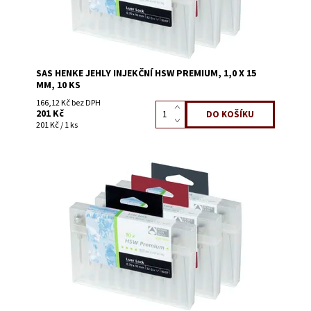
SAS HENKE JEHLY INJEKČNÍ HSW PREMIUM, 1,0 X 15
MM, 10 KS
166,12 Kč bez DPH
201 Kč
201 Kč / 1 ks
Dostupnost:
Skladem 9
Kód:
1449G