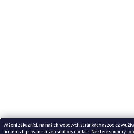
Vážení zákazníci, na našich webových stránkách azzoo.cz využí
účelem zlepšování služeb soubory cookies. Některé soubory coo