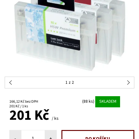
1
z 2
(88 ks)
SKLADEM
166,12 Kč bez DPH
201 Kč / 1 ks
201 Kč
/ ks
-
+