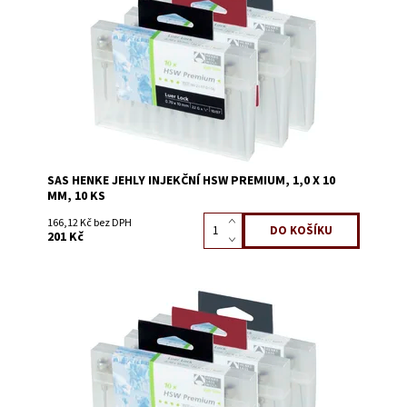
Kód:
1447D
SAS HENKE JEHLY INJEKČNÍ HSW PREMIUM, 1,0 X 10
MM, 10 KS
166,12 Kč bez DPH
201 Kč
Dostupnost:
Skladem 22
Kód:
1449F