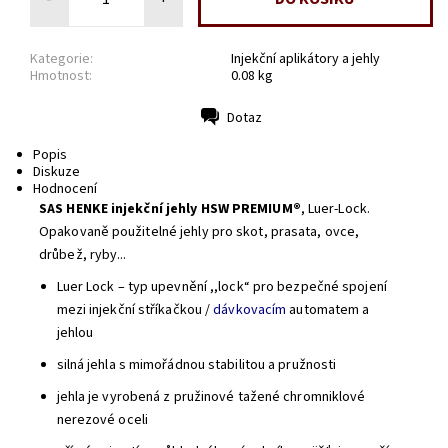
Kategorie:
Injekční aplikátory a jehly
Hmotnost:
0.08 kg
Dotaz
Tisk
Popis
Diskuze
Hodnocení
SAS HENKE injekční jehly
HSW PREMIUM®
, Luer-Lock.
Opakovaně použitelné jehly pro skot, prasata, ovce,
drůbež, ryby...
Luer Lock – typ upevnění ,,lock“ pro bezpečné spojení
mezi injekční stříkačkou /
dávkovacím
automatem a
jehlou
silná jehla s mimořádnou stabilitou a pružnosti
jehla je vyrobená z pružinové tažené chromniklové
nerezové oceli