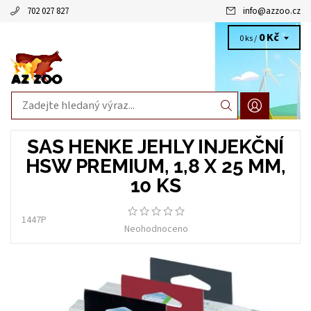
702 027 827
info
@
azzoo.cz
0 Kč
0 ks /
SAS HENKE JEHLY INJEKČNÍ
HSW PREMIUM, 1,8 X 25 MM,
10 KS
1447P
Neohodnoceno