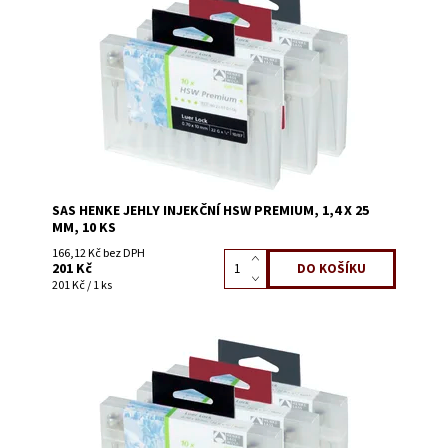
Dostupnost:
Skladem 17
Kód:
1449H
SAS HENKE JEHLY INJEKČNÍ HSW PREMIUM, 1,4 X 25
MM, 10 KS
166,12 Kč bez DPH
201 Kč
201 Kč / 1 ks
Dostupnost:
Skladem 11
Kód:
1447J