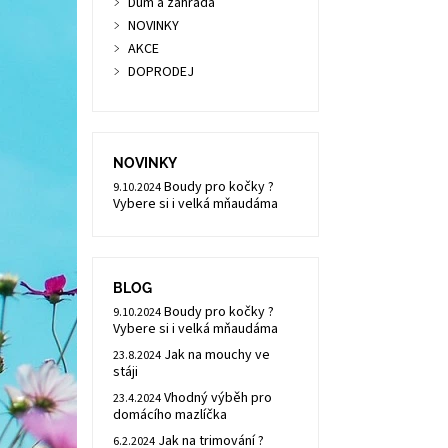
Dům a zahrada
NOVINKY
AKCE
DOPRODEJ
NOVINKY
Boudy pro kočky ?
9.10.2024
Vybere si i velká mňaudáma
BLOG
Boudy pro kočky ?
9.10.2024
Vybere si i velká mňaudáma
Jak na mouchy ve
23.8.2024
stáji
Vhodný výběh pro
23.4.2024
domácího mazlíčka
Jak na trimování ?
6.2.2024