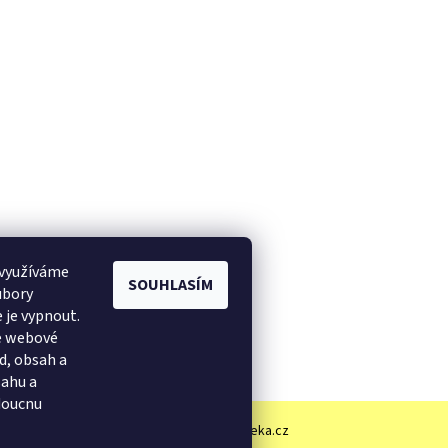
 využíváme
SOUHLASÍM
ubory
 je vypnout.
še webové
d, obsah a
sahu a
doucnu
Zboží.cz
|
Heureka.cz