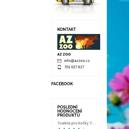
KONTAKT
AZ ZOO
info
@
azzoo.cz
702 027 827
FACEBOOK
POSLEDNÍ
HODNOCENÍ
PRODUKTŮ
Toaleta pro kočky Trés Chic Indoor Filter, krytá - kočičí WC s filtrem, holubí šedá/bílá