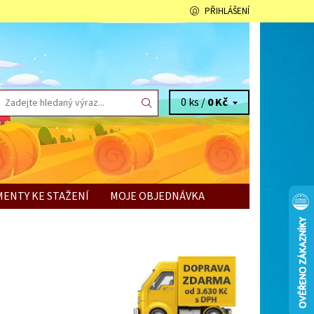
PŘIHLÁŠENÍ
0 ks /
0 Kč
ENTY KE STAŽENÍ
MOJE OBJEDNÁVKA