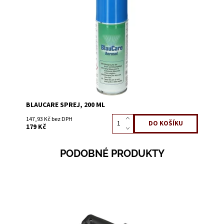
Dostupnost:
Skladem 20
Kód:
0721B
BLAUCARE SPREJ, 200 ML
147,93 Kč bez DPH
179 Kč
PODOBNÉ PRODUKTY
na objednání, obvyklá doba dodání 10
Dostupnost:
dnů