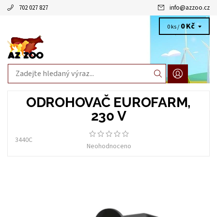
702 027 827
info
@
azzoo.cz
0 Kč
0 ks /
ODROHOVAČ EUROFARM,
230 V
3440C
Neohodnoceno