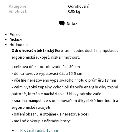
Kategorie:
Odrohování
Hmotnost:
0.85 kg
Dotaz
Tisk
Popis
Diskuze
Hodnocení
Odrohovač elektrický
Eurofarm. Jednoduchá manipulace,
ergonomická rukojeť, nízká hmotnost.
• celková délka odrohovače činí 30 cm
• délka kovové vypalovací části 15.5 cm
• včetně nerezového vypalovacího hrotu o průměru 18 mm
• velmi vysoký tepelný výkon při úspoře energie díky topné
patroně, která se nachází uvnitř hlavy odrohovače
• snadná manipulace s odrohovačem díky nízké hmotnosti a
ergonomické rukojeti
• balení obsahuje stojánek z nerezové oceli
• možné dokoupit náhradní hroty:
Hrot náhradní, 15 mm