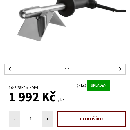
1
z 2
(7 ks)
SKLADEM
1 646,28 Kč bez DPH
1 992 Kč
/ ks
-
+