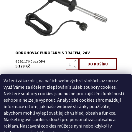
Kód:
3440D
ODROHOVAČ EUROFARM S TRAFEM, 24 V
4 280,17 Kč bez DPH
5 179 Kč
Vážení zákazníci, na našich webových stránkách azzoo.cz
Buďte první, kdo napíše příspěvek k této položce.
využíváme za účelem zlepšování služeb soubory cookies.
Přidat komentář
Některé soubory cookies jsou nutné pro zajištění funkčností
Buďte první, kdo napíše příspěvek k této položce.
eshopu a nelze je vypnout. Analytické cookies shromažďují
informace o tom, jak naše webové stránky používáte,
Přidat hodnocení
abychom mohli vylepšovat jejich vzhled, obsah a funkce.
Marketingové cookies slouží pro personalizaci obsahu a
reklam. Nastavení cookies můžete nyní nebo kdykoli v