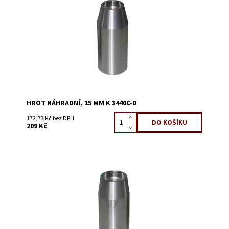
Kód:
3440EA
HROT NÁHRADNÍ, 15 MM K 3440C-D
172,73 Kč bez DPH
209 Kč
Dostupnost:
Skladem 2
Kód:
3440F