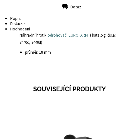
Dotaz
Tisk
Popis
Diskuze
Hodnocení
Náhradní hrot k
odrohovači EUROFARM
( katalog. čísla:
3440c, 3440d)
průměr: 18 mm
SOUVISEJÍCÍ PRODUKTY
Dostupnost:
Skladem 7
Kód:
3440C