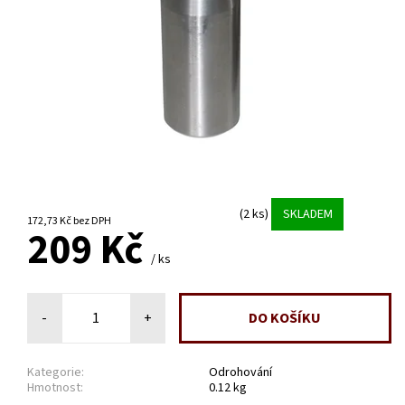
(2 ks)
SKLADEM
172,73 Kč bez DPH
209 Kč
/ ks
-
+
Kategorie:
Odrohování
Hmotnost:
0.12 kg