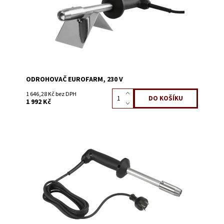
ODROHOVAČ EUROFARM, 230 V
1 646,28 Kč bez DPH
1 992 Kč
na objednání, obvyklá doba dodání 10
Dostupnost:
dnů
Kód:
3440D