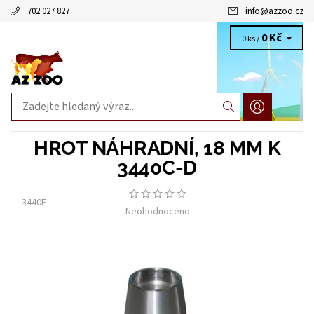
702 027 827
info
@
azzoo.cz
0 Kč
0 ks /
HROT NÁHRADNÍ, 18 MM K
3440C-D
3440F
Neohodnoceno