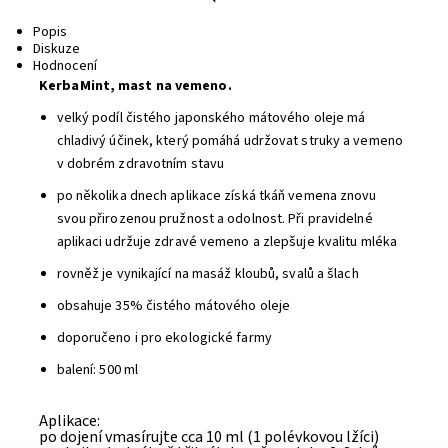
Tisk
Popis
Diskuze
Hodnocení
KerbaMint, mast na vemeno.
velký podíl čistého japonského mátového oleje má
chladivý účinek, který pomáhá udržovat struky a vemeno
v dobrém zdravotním stavu
po několika dnech aplikace získá tkáň vemena znovu
svou přirozenou pružnost a odolnost. Při pravidelné
aplikaci udržuje zdravé vemeno a zlepšuje kvalitu mléka
rovněž je vynikající na masáž kloubů, svalů a šlach
obsahuje 35% čistého mátového oleje
doporučeno i pro ekologické farmy
b
alení: 500 ml
Aplikace:
po dojení vmasírujte cca 10 ml (1 polévkovou lžíci)