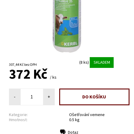
(8 ks)
SKLADEM
307,44 Kč bez DPH
372 Kč
/ ks
-
+
Kategorie:
Ošetřování vemene
Hmotnost:
0.5 kg
Dotaz