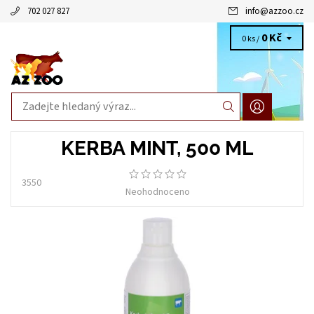
702 027 827
info
@
azzoo.cz
0 Kč
0 ks /
KERBA MINT, 500 ML
3550
Neohodnoceno