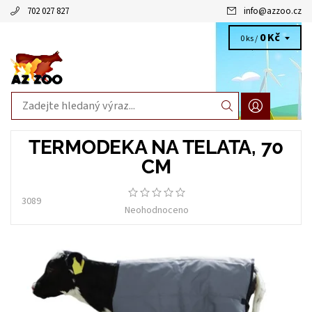
702 027 827
info
@
azzoo.cz
0 Kč
0 ks /
TERMODEKA NA TELATA, 70
CM
3089
Neohodnoceno