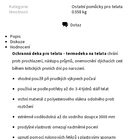
Kategorie:
Ostatní pomůcky pro telata
Hmotnost:
0.558 kg
Dotaz
Tisk
Popis
Diskuze
Hodnocení
O
chranná deka pro telata - termodeka na telata
chrání
proti prochlazení, nástupu průjmů, onemocnění dýchacích cest
během kritických prvních dní po narození.
vhodné použít při prudkých výkyvech počasí
používá se podle potřeby až do 3-4 týdnů stáří telat
vrchní materiál z polyesterového vlákna odolného proti
roztržení
extrémně voděodolná až do vodního sloupce 3000 mm
prodyšné vlastnosti omezují nadměrné pocení
upnutí pomocí nylonových řetězů s plastovými sponami