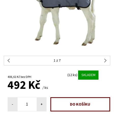
1
z 7
(12 ks)
SKLADEM
406,61 Kč bez DPH
492 Kč
/ ks
-
+