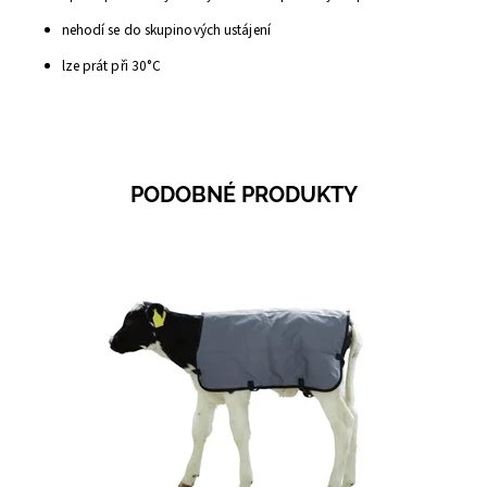
nehodí se do skupinových ustájení
lze prát při 30°C
PODOBNÉ PRODUKTY
Dostupnost:
Skladem 36
Kód:
3089A