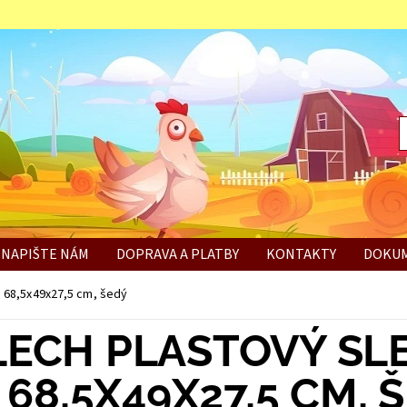
NAPIŠTE NÁM
DOPRAVA A PLATBY
KONTAKTY
DOKUM
BÍ
, 68,5x49x27,5 cm, šedý
LECH PLASTOVÝ SL
, 68,5X49X27,5 CM, 