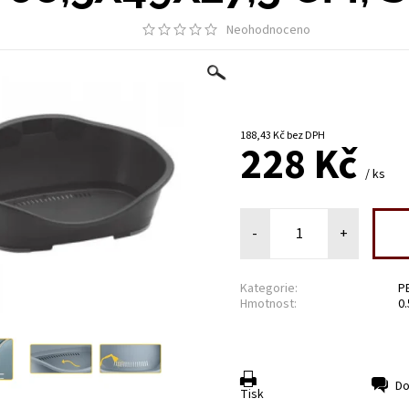
Neohodnoceno
188,43 Kč bez DPH
228 Kč
/ ks
-
+
Kategorie:
P
Hmotnost:
0.
Do
Tisk