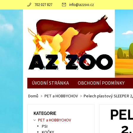
702 027 827
info
@
azzoo.cz
ÚVODNÍ STRÁNKA
OBCHODNÍ PODMÍNKY
JAK SLEPICÍM POMOCI ZVLÁDNOUT ZIMNÍ OBDO
Domů
PET a HOBBYCHOV
Pelech plastový SLEEPER 2
PE
KATEGORIE
PET a HOBBYCHOV
2
PSI
KOČKY