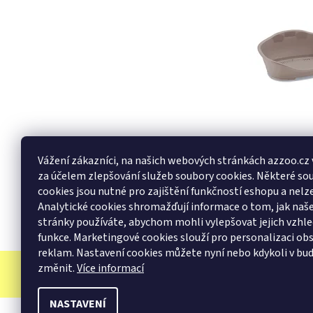
Buďte první, k
Vážení zákazníci, na našich webových stránkách azzoo.cz
Přidat k
za účelem zlepšování služeb soubory cookies. Některé so
Buďte první, k
cookies jsou nutné pro zajištění funkčností eshopu a nelze
Analytické cookies shromažďují informace o tom, jak na
Přidat hodn
stránky používáte, abychom mohli vylepšovat jejich vzhle
funkce. Marketingové cookies slouží pro personalizaci ob
reklam. Nastavení cookies můžete nyní nebo kdykoli v bu
změnit.
Více informací
NASTAVENÍ