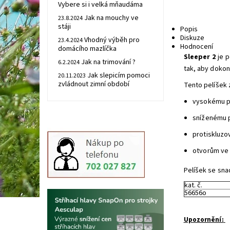
Vybere si i velká mňaudáma
Jak na mouchy ve
23.8.2024
stáji
Popis
Diskuze
Vhodný výběh pro
23.4.2024
Hodnocení
domácího mazlíčka
Sleeper 2
je p
Jak na trimování ?
6.2.2024
tak, aby dokon
Jak slepicím pomoci
20.11.2023
zvládnout zimní období
Tento pelíšek 
vysokému p
sníženému p
protiskluzo
otvorům ve 
Pelíšek se snad
kat. č.
56656o
Upozornění: