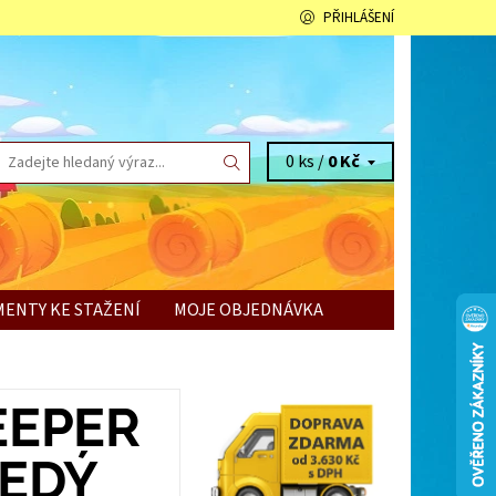
PŘIHLÁŠENÍ
0 ks /
0 Kč
ENTY KE STAŽENÍ
MOJE OBJEDNÁVKA
EEPER
ŠEDÝ