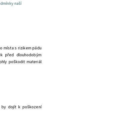
dmínky naší
o místa s rizikem pádu
íšek před dlouhodobým
hly poškodit materiál
 by dojít k poškození