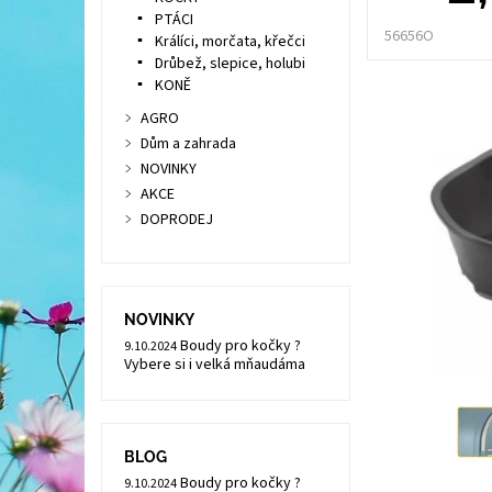
PTÁCI
56656O
Králíci, morčata, křečci
Drůbež, slepice, holubi
KONĚ
AGRO
Dům a zahrada
NOVINKY
AKCE
DOPRODEJ
NOVINKY
Boudy pro kočky ?
9.10.2024
Vybere si i velká mňaudáma
BLOG
Boudy pro kočky ?
9.10.2024