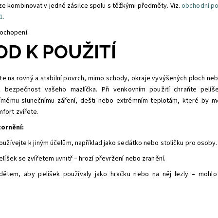
ze kombinovat v jedné zásilce spolu s těžkými předměty. Viz.
obchodní po
1.
ochopení.
D K POUŽITÍ
te na rovný a stabilní povrch, mimo schody, okraje vyvýšených ploch neb
ak bezpečnost vašeho mazlíčka. Při venkovním použití chraňte pel
ímému slunečnímu záření, dešti nebo extrémním teplotám, které by mo
mfort zvířete.
zornění:
oužívejte k jiným účelům, například jako sedátko nebo stoličku pro osoby.
líšek se zvířetem uvnitř – hrozí převržení nebo zranění.
dětem, aby pelíšek používaly jako hračku nebo na něj lezly – mohlo