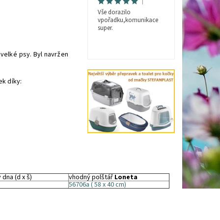
|
Vše dorazilo
vpořadku,komunikace
super.
velké psy. Byl navržen
.
ek díky:
 dna (d x š)
vhodný polštář
Loneta
56706a ( 58 x 40 cm)