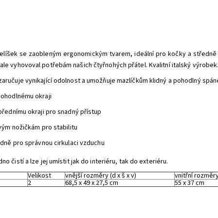
elíšek se zaobleným ergonomickým tvarem, ideální pro kočky a středně 
ale vyhovoval potřebám našich čtyřnohých přátel. Kvalitní italský výrobek
zaručuje vynikající odolnost a umožňuje mazlíčkům klidný a pohodlný spán
ohodlnému okraji
řednímu okraji pro snadný přístup
vým nožičkám pro stabilitu
dně pro správnou cirkulaci vzduchu
no čistí a lze jej umístit jak do interiéru, tak do exteriéru.
Velikost
vnější rozměry (d x š x v)
vnitřní rozměry
2
68,5 x 49 x 27,5 cm
55 x 37 cm