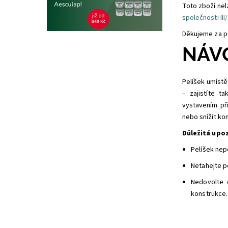
Toto zboží nel
společnosti III/
Děkujeme za p
NÁVO
Pelíšek umístě
– zajistíte t
vystavením př
nebo snížit ko
Důležitá upo
Pelíšek nep
Netahejte pe
Nedovolte 
konstrukce.