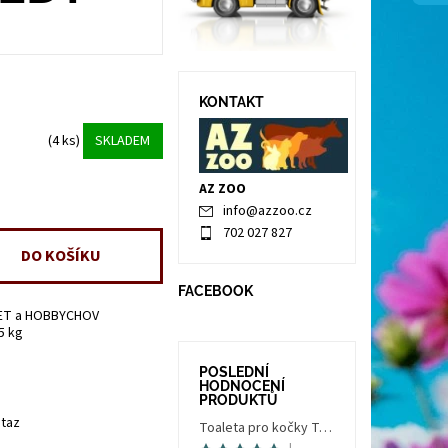
KONTAKT
(4 ks)
SKLADEM
AZ ZOO
info
@
azzoo.cz
702 027 827
FACEBOOK
ET a HOBBYCHOV
5 kg
POSLEDNÍ
HODNOCENÍ
PRODUKTŮ
taz
Toaleta pro kočky Trés Chic Indoor Filter, krytá - kočičí WC s filtrem, holubí šedá/bílá