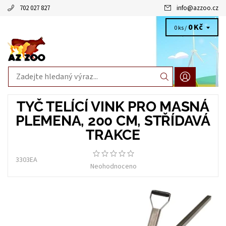
702 027 827
info
@
azzoo.cz
0 Kč
0 ks /
TYČ TELÍCÍ VINK PRO MASNÁ
PLEMENA, 200 CM, STŘÍDAVÁ
TRAKCE
3303EA
Neohodnoceno