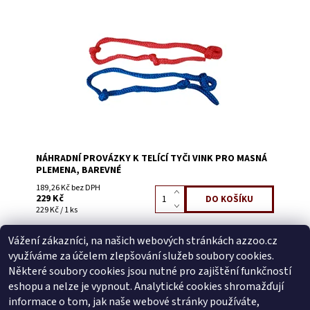
Dostupnost:
Skladem 16
Kód:
3303K
NÁHRADNÍ PROVÁZKY K TELÍCÍ TYČI VINK PRO MASNÁ
PLEMENA, BAREVNÉ
189,26 Kč bez DPH
229 Kč
229 Kč / 1 ks
Vážení zákazníci, na našich webových stránkách azzoo.cz
Buďte první, kdo napíše příspěvek k této položce.
využíváme za účelem zlepšování služeb soubory cookies.
Přidat komentář
Některé soubory cookies jsou nutné pro zajištění funkčností
Buďte první, kdo napíše příspěvek k této položce.
eshopu a nelze je vypnout. Analytické cookies shromažďují
informace o tom, jak naše webové stránky používáte,
Přidat hodnocení