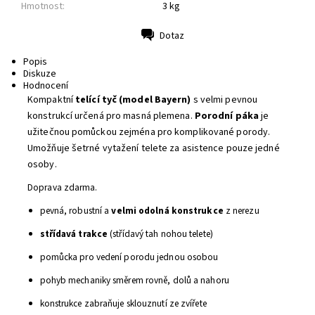
Hmotnost:
3 kg
Dotaz
Tisk
Popis
Diskuze
Hodnocení
Kompaktní
telící tyč (model Bayern)
s velmi pevnou
konstrukcí určená pro masná plemena.
P
orodní páka
je
užitečnou pomůckou zejména pro komplikované porody.
Umožňuje šetrné vytažení telete za asistence pouze jedné
osoby.
Doprava zdarma.
pevná, robustní a
velmi odolná konstrukce
z nerezu
střídavá trakce
(střídavý tah nohou telete)
pomůcka pro vedení porodu jednou osobou
pohyb mechaniky směrem rovně, dolů a nahoru
konstrukce zabraňuje sklouznutí ze zvířete