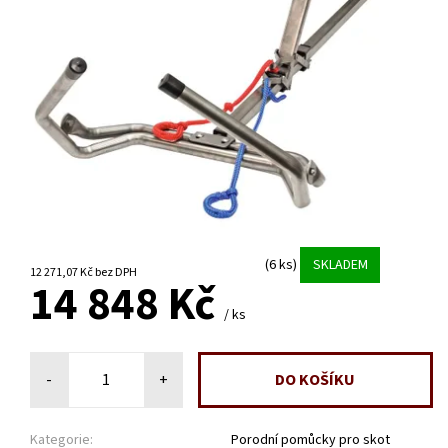
(6 ks)
SKLADEM
12 271,07 Kč bez DPH
14 848 Kč
/ ks
-
+
Kategorie:
Porodní pomůcky pro skot