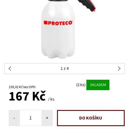
1
z 4
(2 ks)
SKLADEM
138,02 Kč bez DPH
167 Kč
/ ks
-
+