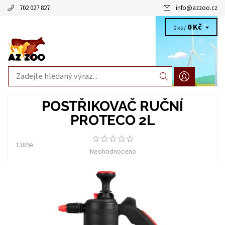
702 027 827
info
@
azzoo.cz
0 Kč
0 ks /
POSTŘIKOVAČ RUČNÍ
PROTECO 2L
1389A
Neohodnoceno