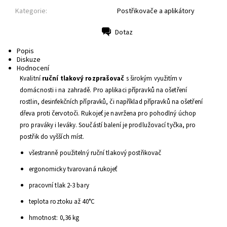
Kategorie:
Postřikovače a aplikátory
Dotaz
Tisk
Popis
Diskuze
Hodnocení
Kvalitní
ruční tlakový rozprašovač
s širokým využitím v
domácnosti i na zahradě. Pro aplikaci přípravků na ošetření
rostlin, desinfekčních přípravků, či například přípravků na ošetření
dřeva proti červotoči. Rukojeť je navržena pro pohodlný úchop
pro praváky i leváky. Součástí balení je prodlužovací tyčka, pro
postřik do vyšších míst.
všestranně použitelný ruční tlakový postřikovač
ergonomicky tvarovaná rukojeť
pracovní tlak 2-3 bary
teplota roztoku až 40°C
hmotnost: 0,36 kg