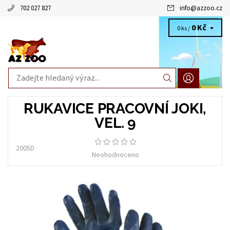
702 027 827
info
@
azzoo.cz
0 Kč
0 ks /
RUKAVICE PRACOVNÍ JOKI,
VEL. 9
2005D
Neohodnoceno