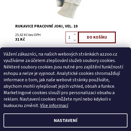
RUKAVICE PRACOVNÍ JOKI, VEL. 10
25,62 Kč bez DPH
31 Kč
Vážení zákazníci, na našich webových stránkách azzoo.cz
Buďte první, kdo napíše příspěvek k této položce.
využíváme za účelem zlepšování služeb soubory cookies.
Přidat komentář
Některé soubory cookies jsou nutné pro zajištění funkčností
Buďte první, kdo napíše příspěvek k této položce.
eshopu a nelze je vypnout. Analytické cookies shromažďují
informace o tom, jak naše webové stránky používáte,
Přidat hodnocení
abychom mohli vylepšovat jejich vzhled, obsah a funkce.
Marketingové cookies slouží pro personalizaci obsahu a
reklam. Nastavení cookies můžete nyní nebo kdykoli v
Zboží.cz
|
Heureka.cz
budoucnu změnit.
Více informací
NASTAVENÍ
2026 © AZ ZOO, všechna práva vyhrazena