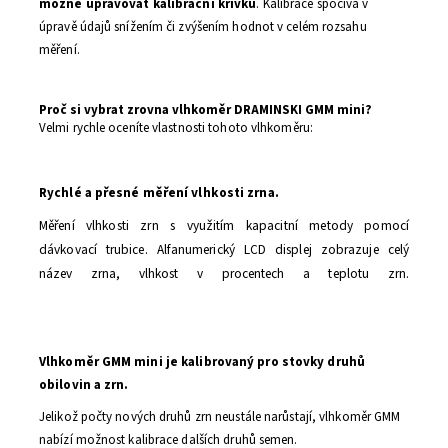
možné upravovat kalibrační křivku
. Kalibrace spočívá v
úpravě údajů snížením či zvýšením hodnot v celém rozsahu
měření.
Proč si vybrat zrovna vlhkoměr DRAMINSKI GMM mini?
Velmi rychle oceníte vlastnosti tohoto vlhkoměru:
chlé a přesné měření vlhkosti zrna.
R
y
Měření vlhkosti zrn s využitím kapacitní metody pomocí
dávkovací trubice. Alfanumerický LCD displej zobrazuje celý
název zrna, vlhkost v procentech a teplotu zrn.
Vlhkoměr GMM mini je kalibrovaný pro stovky druhů
obilovin a zrn.
Jelikož počty nových druhů zrn neustále narůstají, vlhkoměr GMM
nabízí možnost kalibrace dalších druhů semen.