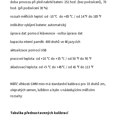
doba provozu při plně nabité baterii: 151 hod. (bez podsvícení), 70
hod. (při podsvícení 30 %)
rozsah měřících teplot: od -10 °C do +85 °C / od 14 °F do 185 °F
indikátor vybíjení baterie: automatický
úprava dat: pomocí klávesnice - volba úprava dat
kapacita interní paměti: 400 druhů ve 40 jazycích
aktualizace: pomocí USB
pracovní teplota: od +10
°C do +35 °C / od 50 °F do 95 °F
skladovací teplota: od +5 °C do +45°C / od 41 °F do 113 °F
Měřič vlhkosti GMM mini má standardní kalibraci pro 33 druhů zrn,
olejnatých semen, luštěnin a bylin s následujícími měřicími
rozsahy:
Tabulka přednastavených kalibrací