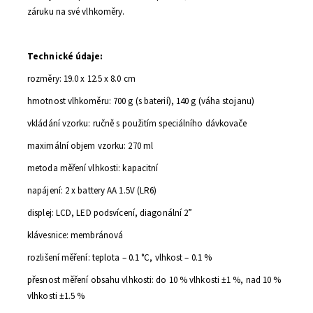
záruku na své vlhkoměry.
Technické údaje:
rozměry: 19.0 x 12.5 x 8.0 cm
hmotnost vlhkoměru: 700 g (s baterií), 140 g (váha stojanu)
vkládání vzorku:
ručně s použitím speciálního
dávkovače
maximální objem vzorku: 270 ml
metoda měření vlhkosti: kapacitní
napájení: 2 x battery AA 1.5V (LR6)
displej: LCD, LED podsvícení, diagonální 2”
klávesnice: membránová
rozlišení měření: teplota – 0.1 °C, vlhkost – 0.1 %
přesnost měření obsahu vlhkosti: do 10 % vlhkosti ±1 %, nad 10 %
vlhkosti ±1.5 %