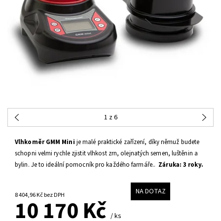
1
z 6
Vlhkoměr GMM Mini
je malé praktické zařízení, díky němuž budete
schopni velmi rychle zjistit vlhkost zrn
, olejnatých semen, luštěnin a
bylin.
Je to ideální pomocník pro každého farmáře..
Záruka: 3 roky.
NA DOTAZ
8 404,96 Kč bez DPH
10 170 Kč
/ ks