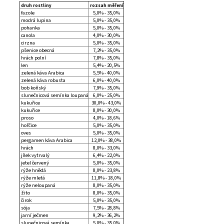
druh rostliny
rozsah měření
fazole
5,0% - 35,0%
modrá lupina
5,0% - 35,0%
pohanka
5,0% - 35,0%
canola
4,0% - 30,0%
cirzna
5,0% - 35,0%
pšenice obecná
7,2% - 35,0%
hrách polní
7,8% - 35,0%
len
5,4% - 20,5%
zelená káva Arabica
5,5% - 40,0%
zelená káva robusta
6,0% - 40,0%
bob koňský
7,9% - 35,0%
slunečnicová semínka loupaná
6,0% - 25,0%
kukuřice
30,0% - 43,0%
kukuřice
8,0% - 30,0%
proso
4,0% - 18,6%
hořčice
5,0% - 35,0%
oves
5,0% - 35,0%
pergamen káva Arabica
12,0% - 38,0%
hrách
8,0% - 33,0%
jílek vytrvalý
6,4% - 22,0%
jetel červený
5,0% - 35,0%
rýže hnědá
8,0% - 23,8%
rýže mletá
11,8% - 18,0%
rýže neloupaná
8,0% - 35,0%
žito
8,0% - 35,0%
čirok
5,0% - 35,0%
sója
7,5% - 28,8%
jarní ječmen
9,2% - 36,2%
slunečnicová semínka
5,0% - 35,0%