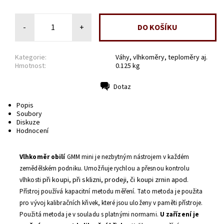
-
+
Kategorie:
Váhy, vlhkoměry, teploměry aj.
Hmotnost:
0.125 kg
Dotaz
Tisk
Popis
Soubory
Diskuze
Hodnocení
Vlhkoměr obilí
GMM mini je
nezbytným nástrojem
v každém
zemědělském podniku
.
U
možňuje rychlou
a
přesnou
kontrolu
při koupi, při sklizni, prodeji, či koupi zrnin apod
vlhkosti
.
Přístroj používá kapacitní metodu měření. Tato metoda je použita
pro vývoj kalibračních křivek, které jsou uloženy v paměti přístroje.
Použitá metoda je v souladu s platnými normami.
U zařízení je