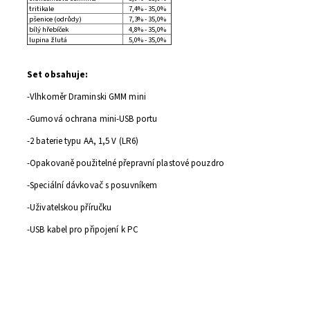
tritikale
7,4% - 35,0%
pšenice (odrůdy)
7,3% - 35,0%
bílý hřebíček
4,8% - 35,0%
lupina žlutá
5,0% - 35,0%
Set obsahuje:
-Vlhkoměr Draminski GMM mini
-Gumová ochrana mini-USB portu
-2 baterie typu AA, 1,5 V (LR6)
-Opakovaně použitelné přepravní plastové pouzdro
-Speciální dávkovač s posuvníkem
-Uživatelskou příručku
-USB kabel pro připojení k PC