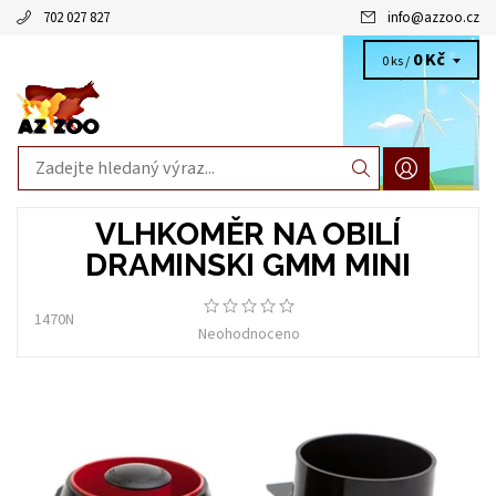
702 027 827
info
@
azzoo.cz
0 Kč
0 ks /
VLHKOMĚR NA OBILÍ
DRAMINSKI GMM MINI
1470N
Neohodnoceno