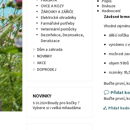
PRASATA
Popis
OVCE A KOZY
Diskuze
Hodnocení
ŽÁROVKY A ZÁŘIČE
Závěsné krmn
Elektrické ohradníky
Farmářské potřeby
Vhodné zejména
Veterinární pomůcky
Dezinfekce, Dezinsekce,
dělící mřížka
Deratizace
vyrobeno z v
Dům a zahrada
možnost zavě
NOVINKY
AKCE
objem 9 litrů
DOPRODEJ
rozměry: 95,5
Buďte první, k
Přidat k
NOVINKY
Buďte první, k
Boudy pro kočky ?
9.10.2024
Vybere si i velká mňaudáma
Přidat hodn