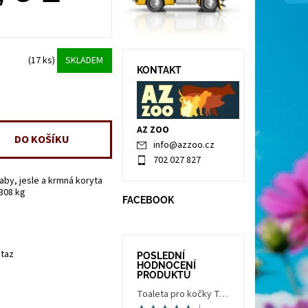
(17 ks)
SKLADEM
KONTAKT
AZ ZOO
info
@
azzoo.cz
702 027 827
aby, jesle a krmná koryta
.308 kg
FACEBOOK
taz
POSLEDNÍ
HODNOCENÍ
PRODUKTŮ
Toaleta pro kočky Trés Chic Indoor Filter, krytá - kočičí WC s filtrem, holubí šedá/bílá