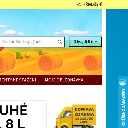
PŘIHLÁŠENÍ
0 ks /
0 Kč
ENTY KE STAŽENÍ
MOJE OBJEDNÁVKA
OUHÉ
 8 L