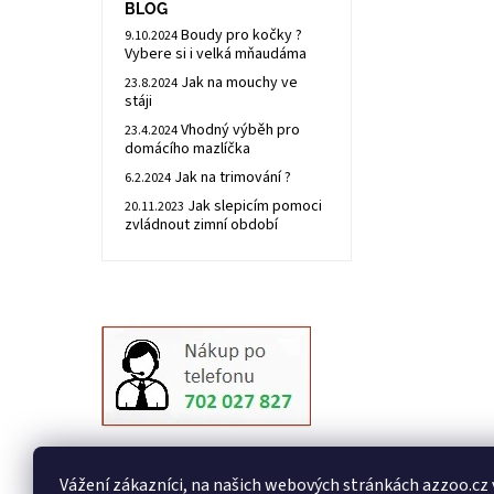
BLOG
Boudy pro kočky ?
9.10.2024
Vybere si i velká mňaudáma
Jak na mouchy ve
23.8.2024
stáji
Vhodný výběh pro
23.4.2024
domácího mazlíčka
Jak na trimování ?
6.2.2024
Jak slepicím pomoci
20.11.2023
zvládnout zimní období
Vážení zákazníci, na našich webových stránkách azzoo.cz