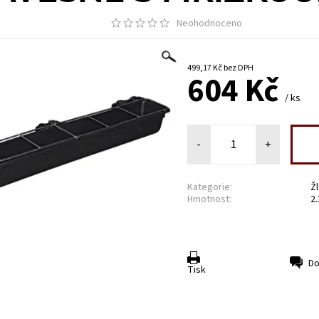
Neohodnoceno
499,17 Kč bez DPH
604 Kč
/ ks
-
+
Kategorie:
Žl
Hmotnost:
2
Do
Tisk