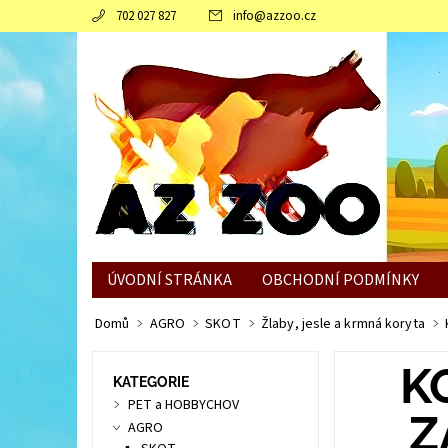
702 027 827
info
@
azzoo.cz
ÚVODNÍ STRÁNKA
OBCHODNÍ PODMÍNKY
JAK SLEPICÍM POMOCI ZVLÁDNOUT ZIMNÍ OBDO
Domů
AGRO
SKOT
Žlaby, jesle a krmná koryta
K
KATEGORIE
PET a HOBBYCHOV
Z
AGRO