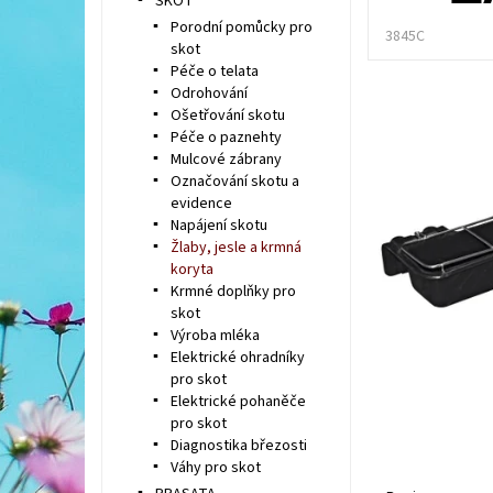
SKOT
Porodní pomůcky pro
3845C
skot
Péče o telata
Odrohování
Ošetřování skotu
Péče o paznehty
Mulcové zábrany
Označování skotu a
evidence
Napájení skotu
Žlaby, jesle a krmná
koryta
Krmné doplňky pro
skot
Výroba mléka
Elektrické ohradníky
pro skot
Elektrické pohaněče
pro skot
Diagnostika březosti
Váhy pro skot