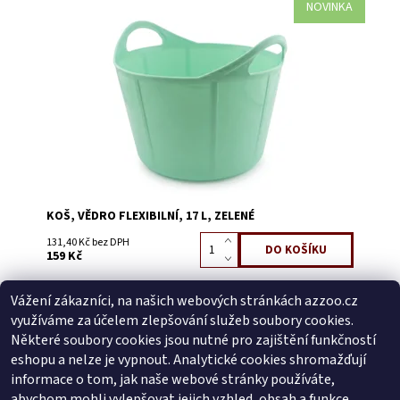
NOVINKA
Dostupnost:
Skladem 10
Kód:
3862T
KOŠ, VĚDRO FLEXIBILNÍ, 17 L, ZELENÉ
131,40 Kč bez DPH
159 Kč
Vážení zákazníci, na našich webových stránkách azzoo.cz
Buďte první, kdo napíše příspěvek k této položce.
využíváme za účelem zlepšování služeb soubory cookies.
Přidat komentář
Některé soubory cookies jsou nutné pro zajištění funkčností
Buďte první, kdo napíše příspěvek k této položce.
eshopu a nelze je vypnout. Analytické cookies shromažďují
informace o tom, jak naše webové stránky používáte,
Přidat hodnocení
abychom mohli vylepšovat jejich vzhled, obsah a funkce.