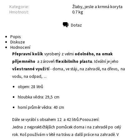
Kategorie:
Žlaby, jesle a krmná koryta
Hmotnost:
0.7 kg
Dotaz
Tisk
Popis
Diskuze
Hodnocení
Přepravní košík
vyrobený z velmi
odolného, na omak
příjemného
a zároveň
flexibilního plastu
. Ideální je jeho
všestranné využití
- doma, ve stáji, na zahradě, na dřevo, na
vodu, na odpad, ...
objem: 28 litrů
hloubka vědra: 29,5 cm
horní průměr vědra: 40 cm
Dále se vyrábí s obsahem 12 a 42 litrů.
Posouzení:
Jedna z nejpraktičtějších pomůcek doma i na zahradě po celý
rok. Koš používám v létě na trávu a další práce na zahradě. V