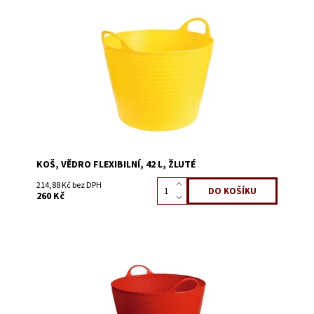
Dostupnost:
Skladem 15
Kód:
3862J
KOŠ, VĚDRO FLEXIBILNÍ, 42 L, ŽLUTÉ
214,88 Kč bez DPH
260 Kč
Dostupnost:
Skladem 13
Kód:
3862K