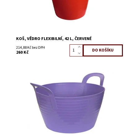
KOŠ, VĚDRO FLEXIBILNÍ, 42 L, ČERVENÉ
214,88 Kč bez DPH
260 Kč
Dostupnost:
Skladem 3
Kód:
3862C