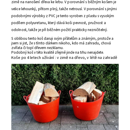
zimě na nanošení dřeva ke krbu. V porovnání s běžným košem je
velice lehounký, přitom plný, takže netrousí. V porovnání s jinými
podobnými výrobky z PVC je tento vyroben z plastu s vysokým
podílem polyuretanu, který dává koši pevnost, pružnost a
odolnost, takže je při běžném požití prakticky nezničitelný.
S oblibou tento koš daruji svým přátelům a známým, protože a
jsem si jist, že s tímto dárkem nikoho, kdo má zahradu, chová
zvířata či topí dřevem nezklamu.
Podobný koš v této kvalitě zřejmě jinde na trhu nenajdete.
Koše po 4 letech užívání : v zimě na dřevo, v létě na zahradě