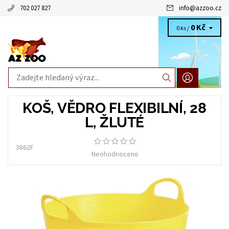
702 027 827
info
@
azzoo.cz
0 Kč
0 ks /
KOŠ, VĚDRO FLEXIBILNÍ, 28
L, ŽLUTÉ
3862F
Neohodnoceno