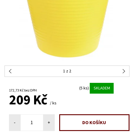
1
z 2
(5 ks)
SKLADEM
172,73 Kč bez DPH
209 Kč
/ ks
-
+