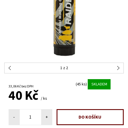
1
z 2
(45 ks)
SKLADEM
33,06 Kč bez DPH
40 Kč
/ ks
-
+