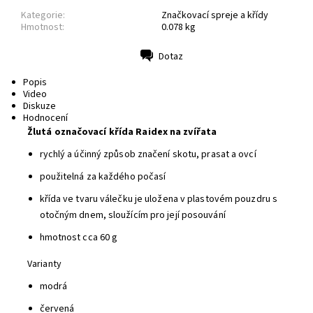
Kategorie:
Značkovací spreje a křídy
Hmotnost:
0.078 kg
Dotaz
Tisk
Popis
Video
Diskuze
Hodnocení
Žlutá označovací křída Raidex na zvířata
rychlý a účinný způsob značení skotu, prasat a ovcí
použitelná za každého počasí
křída ve tvaru válečku je uložena v plastovém pouzdru s
otočným dnem, sloužícím pro její posouvání
hmotnost cca 60 g
Varianty
modrá
červená