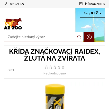
702 027 827
info
@
azzoo.cz
0 Kč
0 ks /
KŘÍDA ZNAČKOVACÍ RAIDEX,
ŽLUTÁ NA ZVÍŘATA
0621
Neohodnoceno