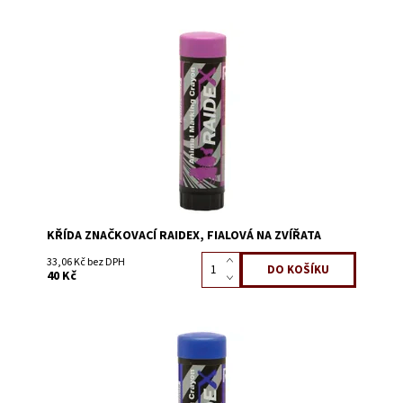
Dostupnost:
Skladem 98
Kód:
0673
KŘÍDA ZNAČKOVACÍ RAIDEX, FIALOVÁ NA ZVÍŘATA
33,06 Kč bez DPH
40 Kč
Dostupnost:
Skladem 116
Kód:
0617