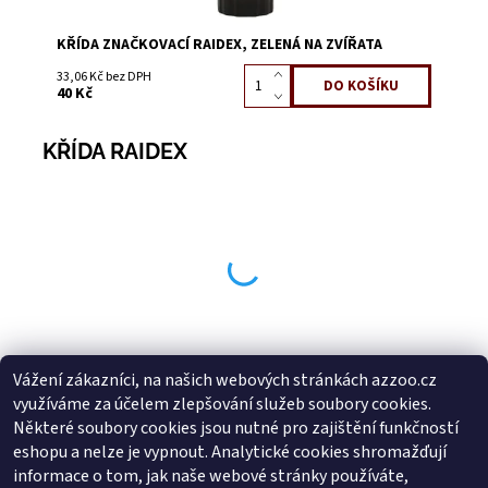
KŘÍDA ZNAČKOVACÍ RAIDEX, ZELENÁ NA ZVÍŘATA
33,06 Kč bez DPH
40 Kč
KŘÍDA RAIDEX
Vážení zákazníci, na našich webových stránkách azzoo.cz
Buďte první, kdo napíše příspěvek k této položce.
využíváme za účelem zlepšování služeb soubory cookies.
Přidat komentář
Některé soubory cookies jsou nutné pro zajištění funkčností
Buďte první, kdo napíše příspěvek k této položce.
eshopu a nelze je vypnout. Analytické cookies shromažďují
informace o tom, jak naše webové stránky používáte,
Přidat hodnocení