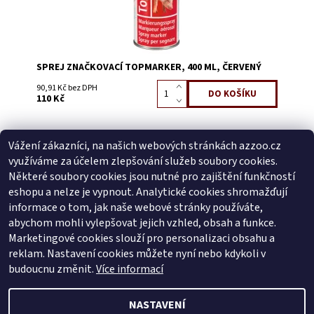
SPREJ ZNAČKOVACÍ TOPMARKER, 400 ML, ČERVENÝ
90,91 Kč bez DPH
110 Kč
Bezpečnostní list (132.5 kB)
Vážení zákazníci, na našich webových stránkách azzoo.cz
Buďte první, kdo napíše příspěvek k této položce.
využíváme za účelem zlepšování služeb soubory cookies.
Přidat komentář
Některé soubory cookies jsou nutné pro zajištění funkčností
Buďte první, kdo napíše příspěvek k této položce.
eshopu a nelze je vypnout. Analytické cookies shromažďují
informace o tom, jak naše webové stránky používáte,
Přidat hodnocení
abychom mohli vylepšovat jejich vzhled, obsah a funkce.
Marketingové cookies slouží pro personalizaci obsahu a
reklam. Nastavení cookies můžete nyní nebo kdykoli v
Zboží.cz
|
Heureka.cz
budoucnu změnit.
Více informací
NASTAVENÍ