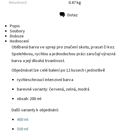
Hmotnost:
0.47 kg
Dotaz
Tisk
Popis
Soubory
Diskuze
Hodnocení
Oblíbená barva ve spreji pro značení skotu, prasat či koz.
Spolehlivou, rychlou a jednoduchou práci zaručují výrazná
barva a její dlouhá trvanlivost.
Objednávat lze celé balení po 12 kusech i jednotlivě
rychleschnoucí intenzivní barva
barevné varianty: červená, zelná, modrá
obsah: 200 ml
Další varianty k objednání
:
400 ml
500 ml