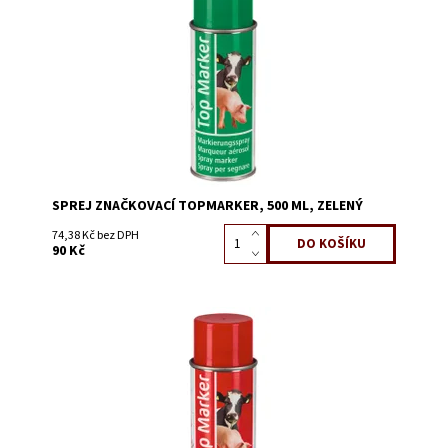
Dostupnost:
Skladem 1362
Kód:
0691A
SPREJ ZNAČKOVACÍ TOPMARKER, 500 ML, ZELENÝ
74,38 Kč bez DPH
90 Kč
Dostupnost:
Skladem 48
Kód:
0690