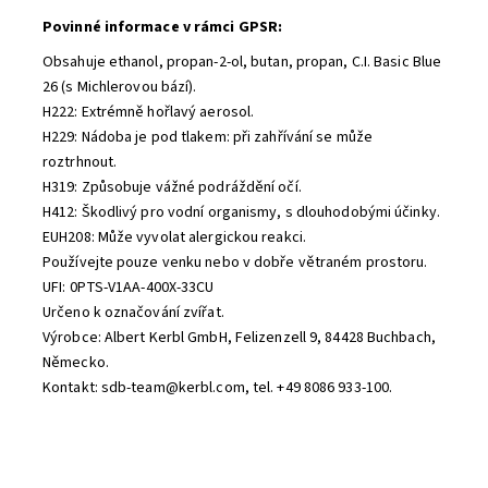
Povinné informace v rámci GPSR:
Obsahuje ethanol, propan-2-ol, butan, propan, C.I. Basic Blue
26 (s Michlerovou bází).
H222: Extrémně hořlavý aerosol.
H229: Nádoba je pod tlakem: při zahřívání se může
roztrhnout.
H319: Způsobuje vážné podráždění očí.
H412: Škodlivý pro vodní organismy, s dlouhodobými účinky.
EUH208: Může vyvolat alergickou reakci.
Používejte pouze venku nebo v dobře větraném prostoru.
UFI: 0PTS-V1AA-400X-33CU
Určeno k označování zvířat.
Výrobce: Albert Kerbl GmbH, Felizenzell 9, 84428 Buchbach,
Německo.
Kontakt: sdb-team@kerbl.com, tel. +49 8086 933-100.