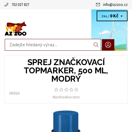
702 027 827
info
@
azzoo.cz
0 Kč
0 ks /
SPREJ ZNAČKOVACÍ
TOPMARKER, 500 ML,
MODRÝ
0692A
Neohodnoceno