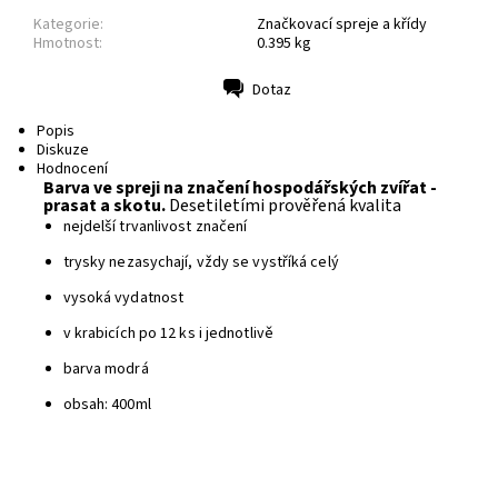
Kategorie:
Značkovací spreje a křídy
Hmotnost:
0.395 kg
Dotaz
Tisk
Popis
Diskuze
Hodnocení
Barva ve spreji na značení hospodářských zvířat -
prasat a skotu.
Desetiletími prověřená kvalita
nejdelší trvanlivost značení
t
rysky nezasychají, vždy se vystříká celý
vysoká vydatnost
v
krabicích po 12 ks i jednotlivě
barva modrá
obsah: 400ml