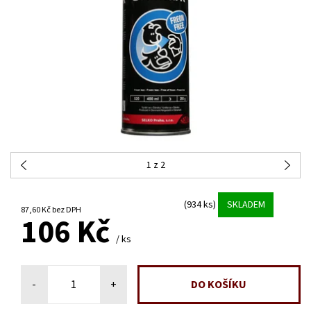
1
z 2
(934 ks)
SKLADEM
87,60 Kč bez DPH
106 Kč
/ ks
-
+