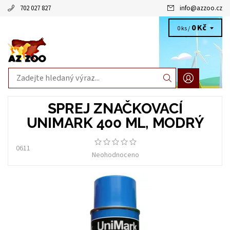
702 027 827
info
@
azzoo.cz
0 Kč
0 ks /
SPREJ ZNAČKOVACÍ
UNIMARK 400 ML, MODRÝ
0611
Neohodnoceno