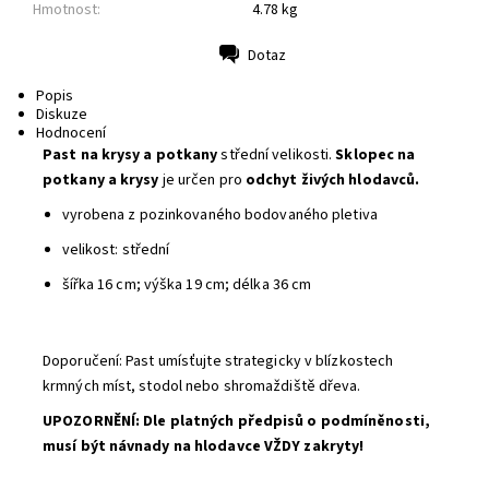
Hmotnost:
4.78 kg
Dotaz
Tisk
Popis
Diskuze
Hodnocení
Past na krysy a potkany
střední velikosti.
Sklopec na
potkany a krysy
je určen pro
odchyt živých hlodavců.
vyrobena z pozinkovaného bodovaného pletiva
velikost: střední
šířka 16 cm; výška 19 cm; délka 36 cm
Doporučení: Past umísťujte strategicky v blízkostech
krmných míst, stodol nebo shromaždiště dřeva.
UPOZORNĚNÍ: Dle platných předpisů o podmíněnosti,
musí být návnady na hlodavce VŽDY zakryty!