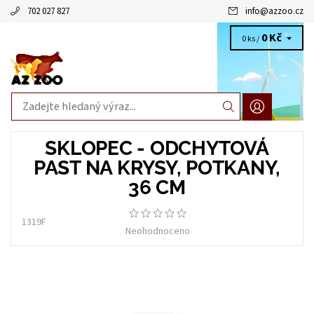
702 027 827
info
@
azzoo.cz
0 Kč
0 ks /
SKLOPEC - ODCHYTOVÁ
PAST NA KRYSY, POTKANY,
36 CM
1319F
Neohodnoceno