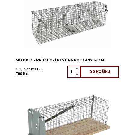
Kód:
1319H
SKLOPEC - PRŮCHOZÍ PAST NA POTKANY 63 CM
657,85 Kč bez DPH
796 Kč
Dostupnost:
Skladem 3
Kód:
1316F