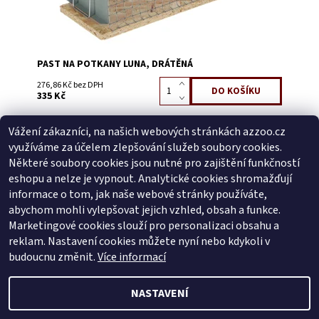
PAST NA POTKANY LUNA, DRÁTĚNÁ
276,86 Kč bez DPH
335 Kč
Vážení zákazníci, na našich webových stránkách azzoo.cz
Buďte první, kdo napíše příspěvek k této položce.
využíváme za účelem zlepšování služeb soubory cookies.
Přidat komentář
Některé soubory cookies jsou nutné pro zajištění funkčností
Buďte první, kdo napíše příspěvek k této položce.
eshopu a nelze je vypnout. Analytické cookies shromažďují
informace o tom, jak naše webové stránky používáte,
Přidat hodnocení
abychom mohli vylepšovat jejich vzhled, obsah a funkce.
Marketingové cookies slouží pro personalizaci obsahu a
reklam. Nastavení cookies můžete nyní nebo kdykoli v
Zboží.cz
|
Heureka.cz
budoucnu změnit.
Více informací
NASTAVENÍ
2026 © AZ ZOO, všechna práva vyhrazena