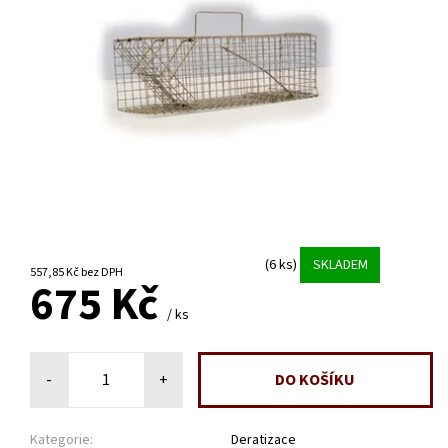
(6 ks)
SKLADEM
557,85 Kč bez DPH
675 Kč
/ ks
-
+
Kategorie:
Deratizace