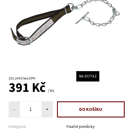
NA DOTAZ
323,14 Kč bez DPH
391 Kč
/ ks
-
+
Kategorie:
Fixační pomůcky