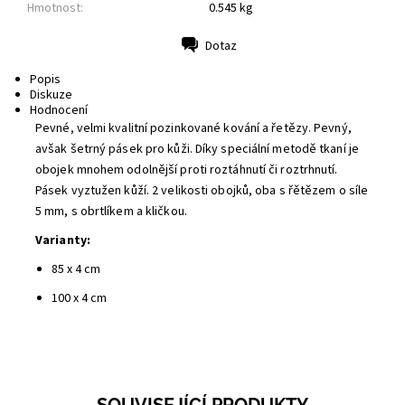
Hmotnost:
0.545 kg
Dotaz
Tisk
Popis
Diskuze
Hodnocení
Pevné, velmi kvalitní pozinkované kování a řetězy. Pevný,
avšak šetrný pásek pro kůži. Díky speciální metodě tkaní je
obojek mnohem odolnější proti roztáhnutí či roztrhnutí.
Pásek vyztužen kůží. 2 velikosti obojků, oba s řětězem o síle
5 mm, s obrtlíkem a kličkou.
Varianty:
85 x 4 cm
100 x 4 cm