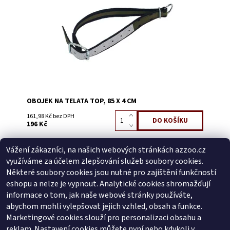
Kód:
3211A
OBOJEK NA TELATA TOP, 85 X 4 CM
161,98 Kč bez DPH
196 Kč
Vážení zákazníci, na našich webových stránkách azzoo.cz
Buďte první, kdo napíše příspěvek k této položce.
využíváme za účelem zlepšování služeb soubory cookies.
Přidat komentář
Některé soubory cookies jsou nutné pro zajištění funkčností
Buďte první, kdo napíše příspěvek k této položce.
eshopu a nelze je vypnout. Analytické cookies shromažďují
informace o tom, jak naše webové stránky používáte,
Přidat hodnocení
abychom mohli vylepšovat jejich vzhled, obsah a funkce.
Marketingové cookies slouží pro personalizaci obsahu a
reklam. Nastavení cookies můžete nyní nebo kdykoli v