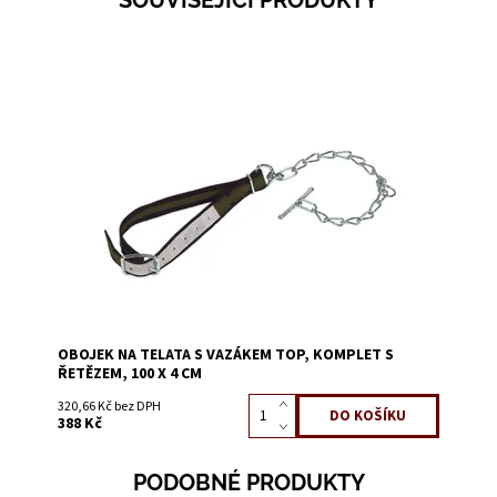
SOUVISEJÍCÍ PRODUKTY
Dostupnost:
Skladem 3
Kód:
3211L
OBOJEK NA TELATA S VAZÁKEM TOP, KOMPLET S
ŘETĚZEM, 100 X 4 CM
320,66 Kč bez DPH
388 Kč
PODOBNÉ PRODUKTY