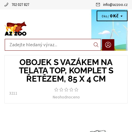
702 027 827
info
@
azzoo.cz
0 Kč
0 ks /
OBOJEK S VAZÁKEM NA
TELATA TOP, KOMPLET S
ŘETĚZEM, 85 X 4 CM
3211
Neohodnoceno