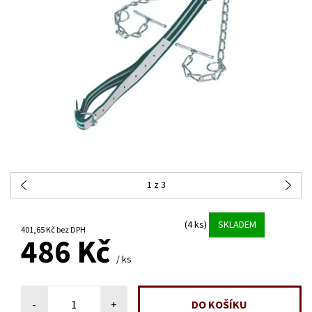
1
z 3
(4 ks)
SKLADEM
401,65 Kč bez DPH
486 Kč
/ ks
-
+