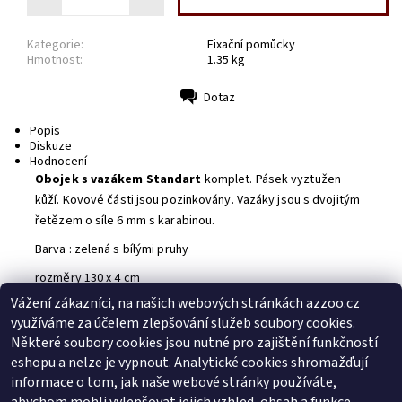
Kategorie:
Fixační pomůcky
Hmotnost:
1.35 kg
Dotaz
Tisk
Popis
Diskuze
Hodnocení
Obojek s vazákem
Standart
komplet. Pásek vyztužen
kůží. Kovové části jsou pozinkovány. Vazáky jsou s dvojitým
řetězem o síle 6 mm s karabinou.
Barva : zelená s bílými pruhy
rozměry 130 x 4 cm
Vážení zákazníci, na našich webových stránkách azzoo.cz
Buďte první, kdo napíše příspěvek k této položce.
využíváme za účelem zlepšování služeb soubory cookies.
Přidat komentář
Některé soubory cookies jsou nutné pro zajištění funkčností
Buďte první, kdo napíše příspěvek k této položce.
eshopu a nelze je vypnout. Analytické cookies shromažďují
informace o tom, jak naše webové stránky používáte,
Přidat hodnocení