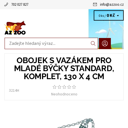
702 027 827
info
@
azzoo.cz
0 Kč
0 ks /
OBOJEK S VAZÁKEM PRO
MLADÉ BÝČKY STANDARD,
KOMPLET, 130 X 4 CM
3214H
Neohodnoceno