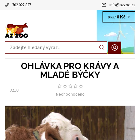
702 027 827
info
@
azzoo.cz
0 Kč
0 ks /
OHLÁVKA PRO KRÁVY A
MLADÉ BÝČKY
3210
Neohodnoceno