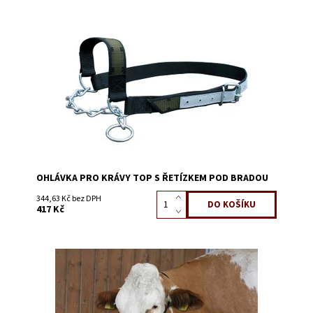
Dostupnost:
Skladem 14
Kód:
3210B
OHLÁVKA PRO KRÁVY TOP S ŘETÍZKEM POD BRADOU
344,63 Kč bez DPH
417 Kč
Dostupnost:
Na dotaz
Kód:
3210D