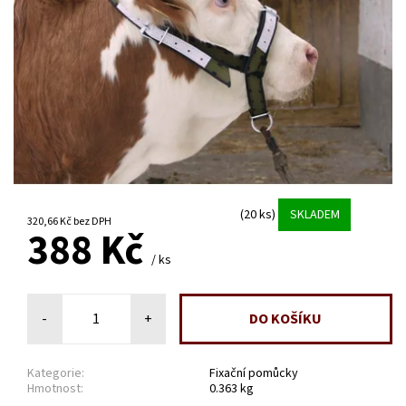
(20 ks)
SKLADEM
320,66 Kč bez DPH
388 Kč
/ ks
-
+
Kategorie:
Fixační pomůcky
Hmotnost:
0.363 kg