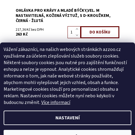
OHLÁVKA PRO KRÁVY A MLADÉ BÝČKY,VEL. M
NASTAVITELNÁ, KOŽENÁ VÝZTUŽ, S D-KROUŽKEM,
ČERNÁ - ŽLUTÁ
217,36 Kč bez DPH
263 Kč
Vážení zákazníci, na našich webových stránkách azzoo.cz
Buďte první, kdo napíše příspěvek k této položce.
využíváme za účelem zlepšování služeb soubory cookies.
Přidat komentář
Některé soubory cookies jsou nutné pro zajištění funkčností
Buďte první, kdo napíše příspěvek k této položce.
eshopu a nelze je vypnout. Analytické cookies shromažďují
informace o tom, jak naše webové stránky používáte,
Přidat hodnocení
abychom mohli vylepšovat jejich vzhled, obsah a funkce.
Marketingové cookies slouží pro personalizaci obsahu a
reklam. Nastavení cookies můžete nyní nebo kdykoli v
Zboží.cz
|
Heureka.cz
budoucnu změnit.
Více informací
NASTAVENÍ
2026 © AZ ZOO, všechna práva vyhrazena
Vytvořil Shoptet