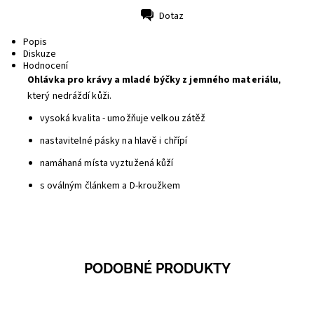
Dotaz
Tisk
Popis
Diskuze
Hodnocení
Ohlávka pro krávy a mladé býčky z jemného materiálu
,
který nedráždí kůži.
vysoká kvalita - umožňuje velkou zátěž
nastavitelné pásky na hlavě i chřípí
namáhaná místa vyztužená kůží
s oválným článkem a D-kroužkem
PODOBNÉ PRODUKTY