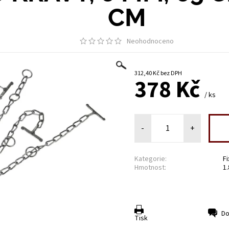
CM
Neohodnoceno
312,40 Kč bez DPH
378 Kč
/ ks
-
+
Kategorie:
F
Hmotnost:
1
Do
Tisk