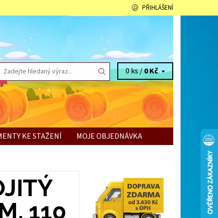
PŘIHLÁŠENÍ
0 ks /
0 Kč
ENTY KE STAŽENÍ
MOJE OBJEDNÁVKA
JITÝ
M, 110