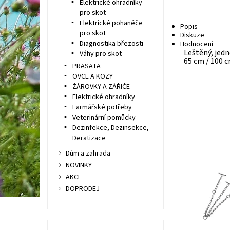
Elektrické ohradníky
pro skot
Elektrické pohaněče
Popis
pro skot
Diskuze
Diagnostika březosti
Hodnocení
Leštěný, jed
Váhy pro skot
65 cm / 100 
PRASATA
OVCE A KOZY
ŽÁROVKY A ZÁŘIČE
Elektrické ohradníky
Farmářské potřeby
Veterinární pomůcky
Dezinfekce, Dezinsekce,
Deratizace
Dům a zahrada
NOVINKY
AKCE
DOPRODEJ