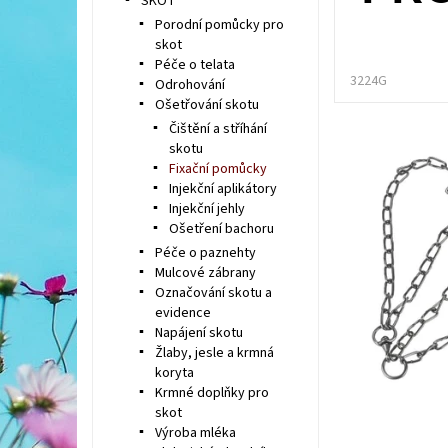
SKOT
Porodní pomůcky pro
skot
Péče o telata
3224G
Odrohování
Ošetřování skotu
Čištění a stříhání
skotu
Fixační pomůcky
Injekční aplikátory
Injekční jehly
Ošetření bachoru
Péče o paznehty
Mulcové zábrany
Označování skotu a
evidence
Napájení skotu
Žlaby, jesle a krmná
koryta
Krmné doplňky pro
skot
Výroba mléka