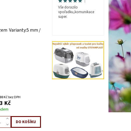
|
Vše dorazilo
vpořadku,komunikace
super.
ězem Varianty:5 mm /
88 Kč bez DPH
3 Kč
adem