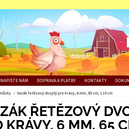
NAPIŠTE NÁM
DOPRAVA A PLATBY
KONTAKTY
DOKUM
BÍ
omůcky
Vazák řetězový dvojitý pro krávy, 6 mm, 65 cm, 110 cm
ZÁK ŘETĚZOVÝ DVO
 KRÁVY, 6 MM, 65 C