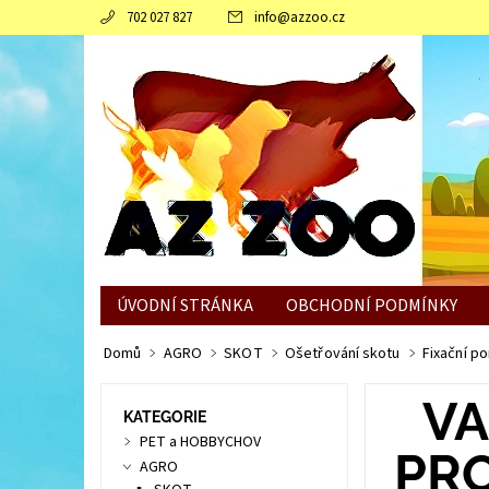
702 027 827
info
@
azzoo.cz
ÚVODNÍ STRÁNKA
OBCHODNÍ PODMÍNKY
JAK SLEPICÍM POMOCI ZVLÁDNOUT ZIMNÍ OBDO
Domů
AGRO
SKOT
Ošetřování skotu
Fixační p
VA
KATEGORIE
PET a HOBBYCHOV
PRO
AGRO