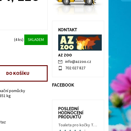
KONTAKT
(4 ks)
SKLADEM
AZ ZOO
info
@
azzoo.cz
702 027 827
FACEBOOK
ixační pomůcky
.851 kg
POSLEDNÍ
HODNOCENÍ
PRODUKTŮ
taz
Toaleta pro kočky Trés Chic Indoor Filter, krytá - kočičí WC s filtrem, holubí šedá/bílá