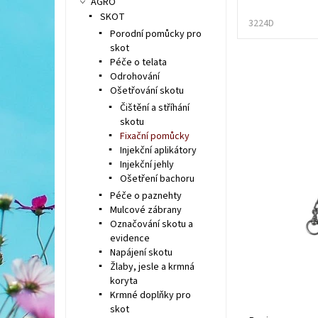
AGRO
SKOT
3224D
Porodní pomůcky pro
skot
Péče o telata
Odrohování
Ošetřování skotu
Čištění a stříhání
skotu
Fixační pomůcky
Injekční aplikátory
Injekční jehly
Ošetření bachoru
Péče o paznehty
Mulcové zábrany
Označování skotu a
evidence
Napájení skotu
Žlaby, jesle a krmná
koryta
Krmné doplňky pro
skot