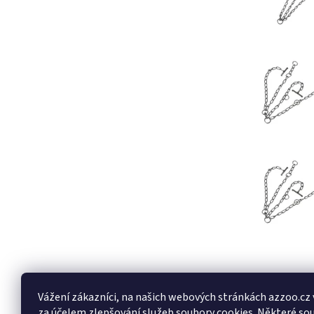
Buďte první, k
Vážení zákazníci, na našich webových stránkách azzoo.cz
Přidat k
za účelem zlepšování služeb soubory cookies. Některé so