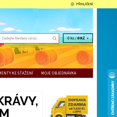
PŘIHLÁŠENÍ
0 ks /
0 Kč
ENTY KE STAŽENÍ
MOJE OBJEDNÁVKA
KRÁVY,
CM