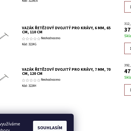
Kód:
3224EA
312,
VAZÁK ŘETĚZOVÝ DVOJITÝ PRO KRÁVY, 6 MM, 65
37
CM, 110 CM
Skl
Neohodnoceno
Kód:
3224G
392,
VAZÁK ŘETĚZOVÝ DVOJITÝ PRO KRÁVY, 7 MM, 70
47
CM, 120 CM
Skl
Neohodnoceno
Kód:
3224H
do napíše příspěvek k této položce.
 využíváme
SOUHLASÍM
omentář
ubory