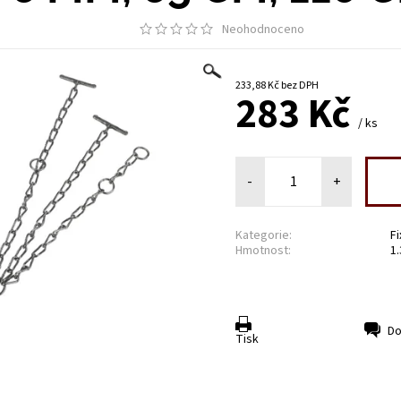
Neohodnoceno
233,88 Kč bez DPH
283 Kč
/ ks
-
+
Kategorie:
F
Hmotnost:
1
Do
Tisk