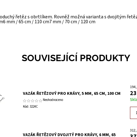
noduchý řetěz s obrtlíkem. Rovněž možná varianta s dvojitým řet
cm6 mm / 65 cm / 110 cm7 mm / 70 cm / 120 cm
SOUVISEJÍCÍ PRODUKTY
194,
23
VAZÁK ŘETĚZOVÝ PRO KRÁVY, 5 MM, 65 CM, 100 CM
Skl
Neohodnoceno
Kód:
3224C
312,
VAZÁK ŘETĚZOVÝ DVOJITÝ PRO KRÁVY, 6 MM, 65
37