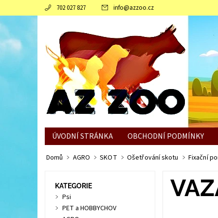
702 027 827
info
@
azzoo.cz
ÚVODNÍ STRÁNKA
OBCHODNÍ PODMÍNKY
JAK SLEPICÍM POMOCI ZVLÁDNOUT ZIMNÍ OBDO
Domů
AGRO
SKOT
Ošetřování skotu
Fixační p
VAZ
KATEGORIE
Psi
PET a HOBBYCHOV