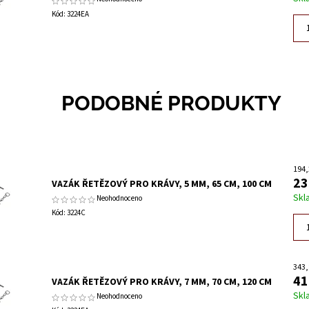
Kód:
3224EA
PODOBNÉ PRODUKTY
194,
23
VAZÁK ŘETĚZOVÝ PRO KRÁVY, 5 MM, 65 CM, 100 CM
Skl
Neohodnoceno
Kód:
3224C
343,
41
VAZÁK ŘETĚZOVÝ PRO KRÁVY, 7 MM, 70 CM, 120 CM
Skl
Neohodnoceno