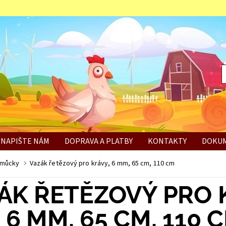
NAPIŠTE NÁM
DOPRAVA A PLATBY
KONTAKTY
DOKUM
BÍ
omůcky
Vazák řetězový pro krávy, 6 mm, 65 cm, 110 cm
ÁK ŘETĚZOVÝ PRO 
6 MM, 65 CM, 110 