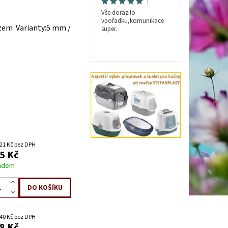
|
Vše dorazilo
vpořadku,komunikace
ězem Varianty:5 mm /
super.
21 Kč bez DPH
5 Kč
adem
40 Kč bez DPH
8 Kč