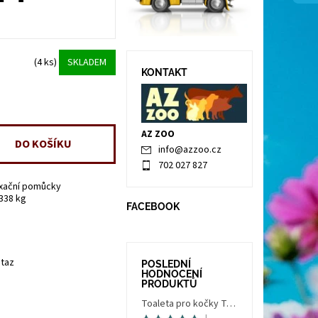
(4 ks)
SKLADEM
KONTAKT
AZ ZOO
info
@
azzoo.cz
702 027 827
ixační pomůcky
.338 kg
FACEBOOK
taz
POSLEDNÍ
HODNOCENÍ
PRODUKTŮ
Toaleta pro kočky Trés Chic Indoor Filter, krytá - kočičí WC s filtrem, holubí šedá/bílá