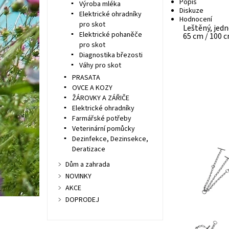
Popis
Výroba mléka
Diskuze
Elektrické ohradníky
Hodnocení
pro skot
Leštěný, jed
Elektrické pohaněče
65 cm / 100 
pro skot
Diagnostika březosti
Váhy pro skot
PRASATA
OVCE A KOZY
ŽÁROVKY A ZÁŘIČE
Elektrické ohradníky
Farmářské potřeby
Veterinární pomůcky
Dezinfekce, Dezinsekce,
Deratizace
Dům a zahrada
NOVINKY
AKCE
DOPRODEJ