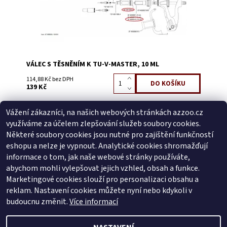
VÁLEC S TĚSNĚNÍM K TU-V-MASTER, 10 ML
114,88 Kč bez DPH
139 Kč
Vážení zákazníci, na našich webových stránkách azzoo.cz
Buďte první, kdo napíše příspěvek k této položce.
využíváme za účelem zlepšování služeb soubory cookies.
Přidat komentář
Některé soubory cookies jsou nutné pro zajištění funkčností
Buďte první, kdo napíše příspěvek k této položce.
eshopu a nelze je vypnout. Analytické cookies shromažďují
informace o tom, jak naše webové stránky používáte,
Přidat hodnocení
abychom mohli vylepšovat jejich vzhled, obsah a funkce.
Marketingové cookies slouží pro personalizaci obsahu a
reklam. Nastavení cookies můžete nyní nebo kdykoli v
Zboží.cz
|
Heureka.cz
budoucnu změnit.
Více informací