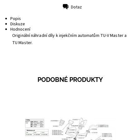
Dotaz
Tisk
Popis
Diskuze
Hodnocení
Originální náhradní díly k injekčním automatům TU-V Master a
TU Master.
PODOBNÉ PRODUKTY
Dostupnost:
Skladem 1
Kód:
1457G