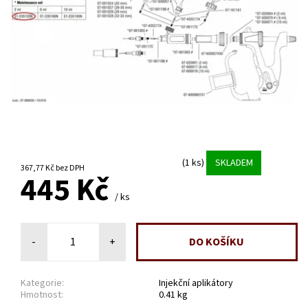
(1 ks)
SKLADEM
367,77 Kč bez DPH
445 Kč
/ ks
-
+
Kategorie:
Injekční aplikátory
Hmotnost:
0.41 kg