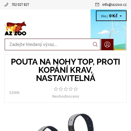
702 027 827
info
@
azzoo.cz
0 Kč
0 ks /
POUTA NA NOHY TOP, PROTI
KOPÁNÍ KRAV,
NASTAVITELNÁ
3200A
Neohodnoceno