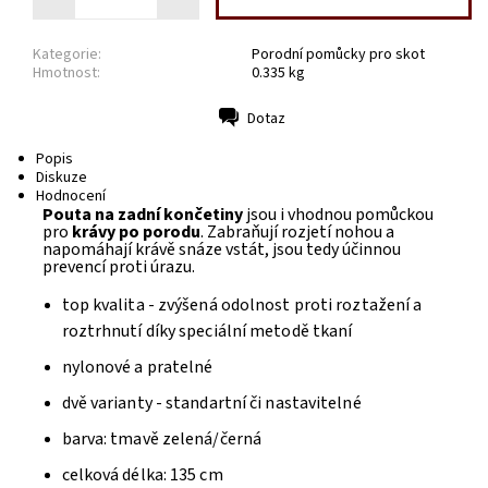
Kategorie:
Porodní pomůcky pro skot
Hmotnost:
0.335 kg
Dotaz
Tisk
Popis
Diskuze
Hodnocení
Pouta na zadní končetiny
jsou i vhodnou pomůckou
pro
krávy
po porodu
. Zabraňují rozjetí nohou a
napomáhají krávě snáze vstát, jsou tedy účinnou
prevencí proti úrazu.
top kvalita - zvýšená odolnost proti roztažení a
roztrhnutí díky speciální metodě tkaní
nylonové a pratelné
dvě varianty - standartní či nastavitelné
barva: tmavě zelená/černá
celková délka: 135 cm