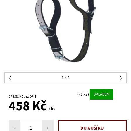
1
z 2
(48 ks)
SKLADEM
378,51 Kč bez DPH
458 Kč
/ ks
-
+