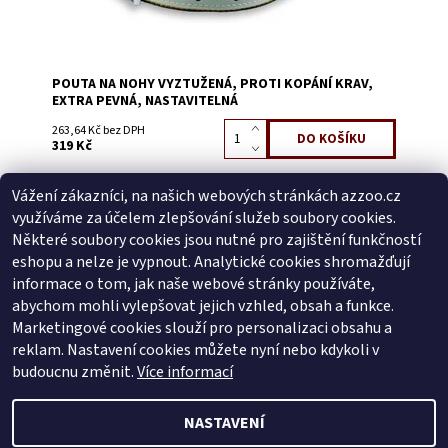
POUTA NA NOHY VYZTUŽENÁ, PROTI KOPÁNÍ KRAV,
EXTRA PEVNÁ, NASTAVITELNÁ
263,64 Kč bez DPH
319 Kč
Vážení zákazníci, na našich webových stránkách azzoo.cz
Buďte první, kdo napíše příspěvek k této položce.
využíváme za účelem zlepšování služeb soubory cookies.
Přidat komentář
Některé soubory cookies jsou nutné pro zajištění funkčností
Buďte první, kdo napíše příspěvek k této položce.
eshopu a nelze je vypnout. Analytické cookies shromažďují
informace o tom, jak naše webové stránky používáte,
Přidat hodnocení
abychom mohli vylepšovat jejich vzhled, obsah a funkce.
Marketingové cookies slouží pro personalizaci obsahu a
reklam. Nastavení cookies můžete nyní nebo kdykoli v
Zboží.cz
|
Heureka.cz
budoucnu změnit.
Více informací
NASTAVENÍ