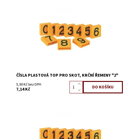
Dostupnost:
Skladem 10430
Kód:
3228C
ČÍSLA PLASTOVÁ TOP PRO SKOT, KRČNÍ ŘEMENY "2"
5,90 Kč bez DPH
7,14 Kč
Dostupnost:
Skladem 6102
Kód:
3228F