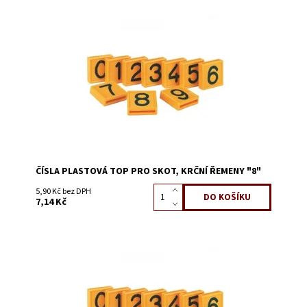
Dostupnost:
Skladem 4050
Kód:
3228I
ČÍSLA PLASTOVÁ TOP PRO SKOT, KRČNÍ ŘEMENY "8"
5,90 Kč bez DPH
7,14 Kč
Dostupnost:
Skladem 9045
Kód:
3228EA