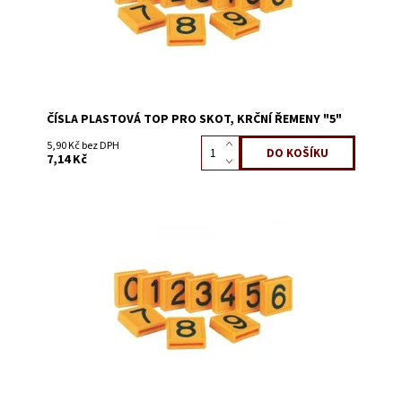
ČÍSLA PLASTOVÁ TOP PRO SKOT, KRČNÍ ŘEMENY "5"
5,90 Kč bez DPH
7,14 Kč
Dostupnost:
Skladem 8290
Kód:
3228G