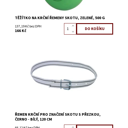
TĚŽÍTKO NA KRČNÍ ŘEMENY SKOTU, ZELENÉ, 500 G
137,19 Kč bez DPH
166 Kč
Dostupnost:
Skladem 1722
Kód:
3225A
ŘEMEN KRČNÍ PRO ZNAČENÍ SKOTU S PŘEZKOU,
ČERNO - BÍLÝ, 120 CM
66,12 Kč bez DPH