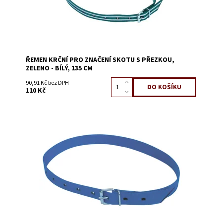
ŘEMEN KRČNÍ PRO ZNAČENÍ SKOTU S PŘEZKOU,
ZELENO - BÍLÝ, 135 CM
90,91 Kč bez DPH
110 Kč
Dostupnost:
Skladem 413
Kód:
3225EA