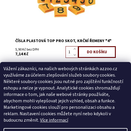
ČÍSLA PLASTOVÁ TOP PRO SKOT, KRČNÍ ŘEMENY "4"
5,90 Kč bez DPH
7,14 Kč
Vážení zákazníci, na našich webových stránkách azzoo.cz
Buďte první, kdo napíše příspěvek k této položce.
využíváme za účelem zlepšování služeb soubory cookies.
Přidat komentář
Některé soubory cookies jsou nutné pro zajištění funkčností
Buďte první, kdo napíše příspěvek k této položce.
eshopu a nelze je vypnout. Analytické cookies shromažďují
informace o tom, jak naše webové stránky používáte,
Přidat hodnocení
abychom mohli vylepšovat jejich vzhled, obsah a funkce.
Marketingové cookies slouží pro personalizaci obsahu a
reklam. Nastavení cookies můžete nyní nebo kdykoli v
Zboží.cz
|
Heureka.cz
budoucnu změnit.
Více informací