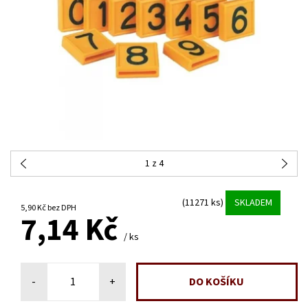
1
z 4
(11271 ks)
SKLADEM
5,90 Kč bez DPH
7,14 Kč
/ ks
-
+