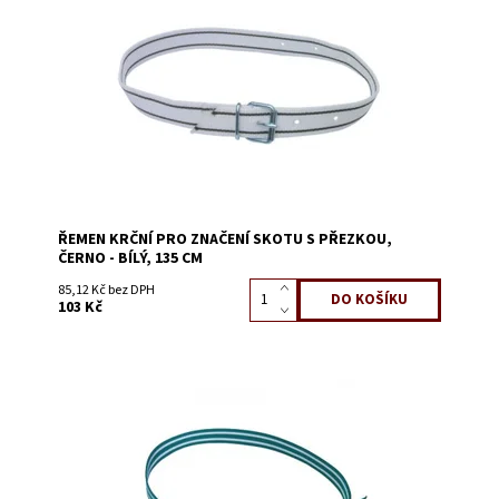
Dostupnost:
Skladem 1994
Kód:
3225B
ŘEMEN KRČNÍ PRO ZNAČENÍ SKOTU S PŘEZKOU,
ČERNO - BÍLÝ, 135 CM
85,12 Kč bez DPH
103 Kč
Dostupnost:
Skladem 312
Kód:
3225D