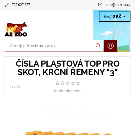
702 027 827
info
@
azzoo.cz
0 Kč
0 ks /
ČÍSLA PLASTOVÁ TOP PRO
SKOT, KRČNÍ ŘEMENY "3"
3228D
Neohodnoceno