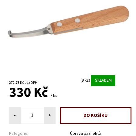
(9 ks)
SKLADEM
272,73 Kč bez DPH
330 Kč
/ ks
-
+
Kategorie:
Úprava paznehtů