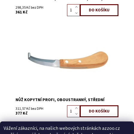
298,35 Kč bez DPH
361 Kč
Dostupnost:
Skladem 3
Kód:
3107
NŮŽ KOPYTNÍ PROFI, OBOUSTRANNÝ, STŘEDNÍ
311,57 Kč bez DPH
377 Kč
Vážení zákazníci, na našich webových stránkách azzoo.cz
Buďte první, kdo napíše příspěvek k této položce.