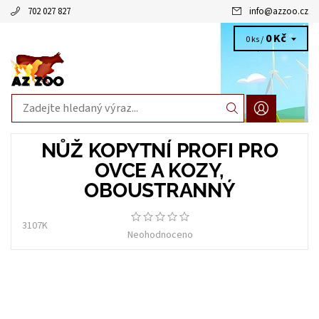
702 027 827
info
@
azzoo.cz
0 Kč
0 ks /
NŮŽ KOPYTNÍ PROFI PRO
OVCE A KOZY,
OBOUSTRANNÝ
3107K
Neohodnoceno