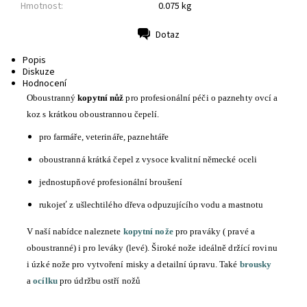
Hmotnost:
0.075 kg
Dotaz
Tisk
Popis
Diskuze
Hodnocení
Oboustranný
kopytní nůž
pro profesionální péči o paznehty ovcí a
koz s krátkou oboustrannou čepelí.
pro farmáře, veterináře, paznehtáře
oboustranná krátká čepel z vysoce kvalitní německé oceli
jednostupňové profesionální broušení
rukojeť z ušlechtilého dřeva odpuzujícího vodu a mastnotu
V naší nabídce naleznete
kopytní nože
pro praváky ( pravé a
oboustranné) i pro leváky (levé). Široké nože ideálně držící rovinu
i úzké nože pro vytvoření misky a detailní úpravu. Také
brousky
a
ocílku
pro údržbu ostří nožů