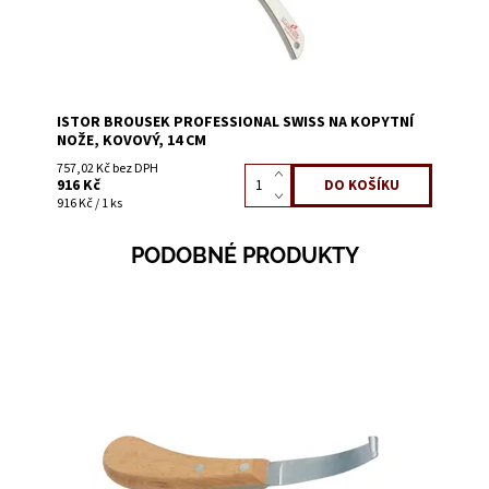
ISTOR BROUSEK PROFESSIONAL SWISS NA KOPYTNÍ
NOŽE, KOVOVÝ, 14 CM
757,02 Kč bez DPH
916 Kč
916 Kč / 1 ks
PODOBNÉ PRODUKTY
Dostupnost:
Skladem 5
Kód:
3105