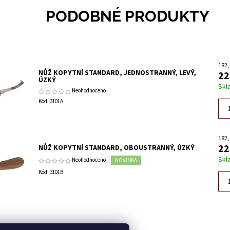
PODOBNÉ PRODUKTY
182,
NŮŽ KOPYTNÍ STANDARD, JEDNOSTRANNÝ, LEVÝ,
22
ÚZKÝ
Skl
Neohodnoceno
Kód:
3101A
182,
22
NŮŽ KOPYTNÍ STANDARD, OBOUSTRANNÝ, ÚZKÝ
Skl
Neohodnoceno
NOVINKA
Kód:
3101B