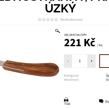
ÚZKÝ
Neohodnoceno
182,64 Kč bez DPH
221 Kč
/ ks
-
+
Kategorie:
Ú
Hmotnost:
0
Do
Tisk