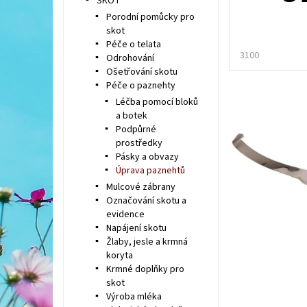
SKOT
Porodní pomůcky pro
skot
Péče o telata
3100
Odrohování
Ošetřování skotu
Péče o paznehty
Léčba pomocí bloků
a botek
Podpůrné
prostředky
Pásky a obvazy
Úprava paznehtů
Mulcové zábrany
Označování skotu a
evidence
Napájení skotu
Žlaby, jesle a krmná
koryta
Krmné doplňky pro
skot
Výroba mléka