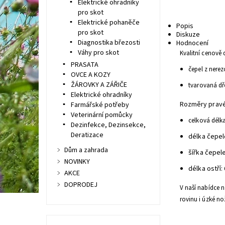
Elektrické ohradníky
pro skot
Elektrické pohaněče
Popis
pro skot
Diskuze
Diagnostika březosti
Hodnocení
Váhy pro skot
Kvalitní cenově
PRASATA
čepel z nerez
OVCE A KOZY
ŽÁROVKY A ZÁŘIČE
tvarovaná dř
Elektrické ohradníky
Rozměry pravé
Farmářské potřeby
Veterinární pomůcky
celková délk
Dezinfekce, Dezinsekce,
Deratizace
délka čepel
Dům a zahrada
šířka čepel
NOVINKY
délka ostří
AKCE
DOPRODEJ
V naší nabídce 
rovinu i úzké no