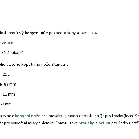
 dostupný úzký
kopytní nůž
pro péči o kopyta ovcí a koz.
ové oceli
evěná rukojeť
ho úzkého kopytního nože Standart :
a: 21 cm
e: 83 mm
e: 11 mm
: 69 mm
naleznete
kopytní nože
pro praváky ( pravé a oboustranné) i pro leváky (levé). Ši
že pro vytvoření misky a detailní úpravu. Také
brousky
a
ocílku
pro údržbu ostř