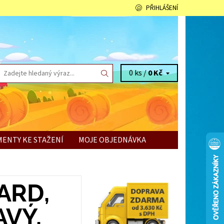
PŘIHLÁŠENÍ
0 ks /
0 Kč
ENTY KE STAŽENÍ
MOJE OBJEDNÁVKA
ARD,
VÝ,