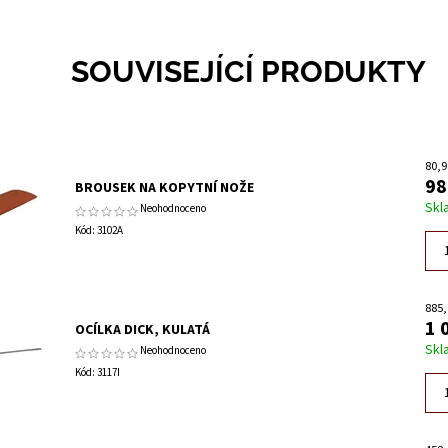
SOUVISEJÍCÍ PRODUKTY
80,9
98
BROUSEK NA KOPYTNÍ NOŽE
Skl
Neohodnoceno
Kód:
3102A
885,
1 
OCÍLKA DICK, KULATÁ
Skl
Neohodnoceno
Kód:
3117I