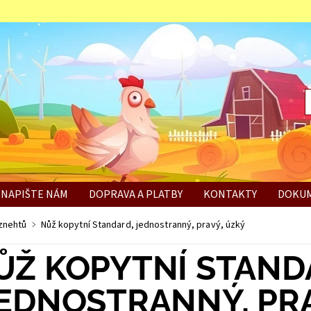
NAPIŠTE NÁM
DOPRAVA A PLATBY
KONTAKTY
DOKUM
BÍ
znehtů
Nůž kopytní Standard, jednostranný, pravý, úzký
ŮŽ KOPYTNÍ STAND
EDNOSTRANNÝ, PRA