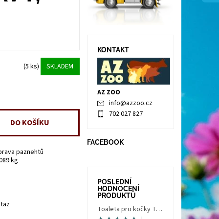
KONTAKT
(5 ks)
SKLADEM
AZ ZOO
info
@
azzoo.cz
702 027 827
FACEBOOK
prava paznehtů
.089 kg
POSLEDNÍ
HODNOCENÍ
PRODUKTŮ
taz
Toaleta pro kočky Trés Chic Indoor Filter, krytá - kočičí WC s filtrem, holubí šedá/bílá