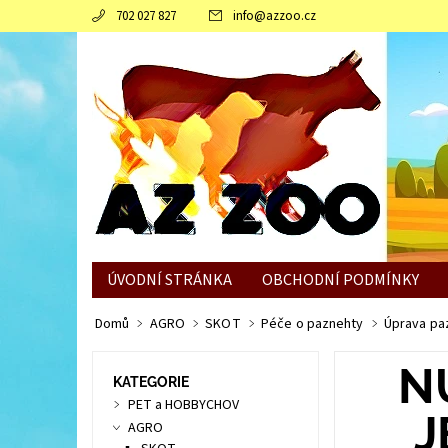
702 027 827
info
@
azzoo.cz
ÚVODNÍ STRÁNKA
OBCHODNÍ PODMÍNKY
JAK SLEPICÍM POMOCI ZVLÁDNOUT ZIMNÍ OBDO
Domů
AGRO
SKOT
Péče o paznehty
Úprava pa
N
KATEGORIE
PET a HOBBYCHOV
J
AGRO