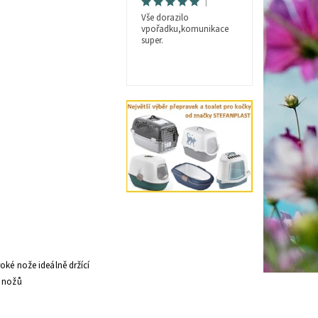
|
Vše dorazilo
vpořadku,komunikace
super.
roké nože ideálně držící
í nožů