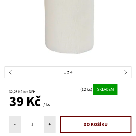
1
z 4
(12 ks)
SKLADEM
32,23 Kč bez DPH
39 Kč
/ ks
-
+