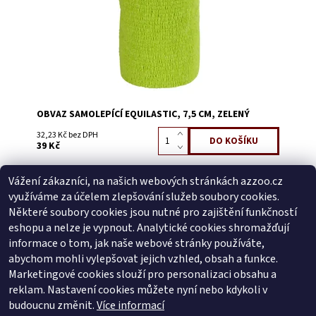
OBVAZ SAMOLEPÍCÍ EQUILASTIC, 7,5 CM, ZELENÝ
32,23 Kč bez DPH
39 Kč
Vážení zákazníci, na našich webových stránkách azzoo.cz
Buďte první, kdo napíše příspěvek k této položce.
využíváme za účelem zlepšování služeb soubory cookies.
Přidat komentář
Některé soubory cookies jsou nutné pro zajištění funkčností
Buďte první, kdo napíše příspěvek k této položce.
eshopu a nelze je vypnout. Analytické cookies shromažďují
informace o tom, jak naše webové stránky používáte,
Přidat hodnocení
abychom mohli vylepšovat jejich vzhled, obsah a funkce.
Marketingové cookies slouží pro personalizaci obsahu a
reklam. Nastavení cookies můžete nyní nebo kdykoli v
Zboží.cz
|
Heureka.cz
budoucnu změnit.
Více informací