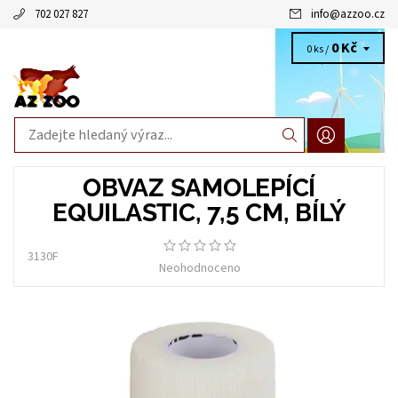
702 027 827
info
@
azzoo.cz
0 Kč
0 ks /
OBVAZ SAMOLEPÍCÍ
EQUILASTIC, 7,5 CM, BÍLÝ
3130F
Neohodnoceno