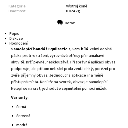
Kategorie:
Výstroj koně
Hmotnost:
0.024 kg
Dotaz
Tisk
Popis
Diskuze
Hodnocení
Samolepící bandáž Equilastic 7,5 cm bílá
. Velmi odolná
páska proti roztržení, vyrovnává otřesy při namáhavé
aktivitě. Drží pevně, nesklouzává. Při správné aplikaci obvaz
podporuje, ale přitom nebrání prokrvení. Lehký, porézní pro
zvíře příjemný obvaz. Jednoduchá aplikace i na méně
přístupná místa. Není třeba svorek, obvaz je samolepící.
Nelepí se na srst, jednoduše sejmutelné pomocí nůžek.
Varianty:
černá
červená
modrá