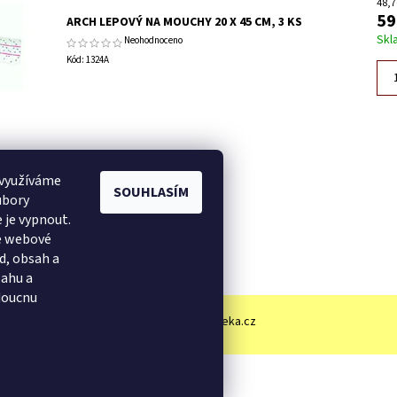
48,7
59
ARCH LEPOVÝ NA MOUCHY 20 X 45 CM, 3 KS
Skl
Neohodnoceno
Kód:
1324A
do napíše příspěvek k této položce.
 využíváme
SOUHLASÍM
omentář
ubory
do napíše příspěvek k této položce.
 je vypnout.
še webové
ocení
d, obsah a
sahu a
doucnu
Zboží.cz
|
Heureka.cz