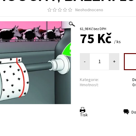
Neohodnoceno
61,98 Kč bez DPH
75 Kč
/ ks
-
+
Kategorie:
D
Hmotnost:
0
Do
Tisk