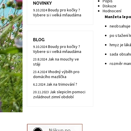
Popis
NOVINKY
Diskuze
Boudy pro kočky ?
9.10.2024
Hodnocení
Vybere si i velká mňaudáma
Manžeta lepo
neobsahuje 
po stažení 
BLOG
hmyz je lák
Boudy pro kočky ?
9.10.2024
Vybere si i velká mňaudáma
sada obsahu
Jak na mouchy ve
23.8.2024
rozměr man
stáji
Vhodný výběh pro
23.4.2024
domácího mazlíčka
Jak na trimování ?
6.2.2024
Jak slepicím pomoci
20.11.2023
zvládnout zimní období