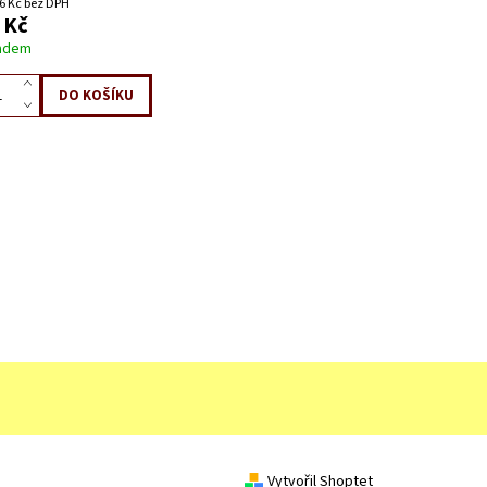
6 Kč bez DPH
 Kč
adem
Vytvořil Shoptet