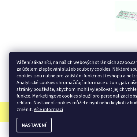
Buďte první, k
Vážení zákazníci, na našich webových stránkách azzoo.cz
Přidat k
za účelem zlepšování služeb soubory cookies. Některé so
Buďte první, k
cookies jsou nutné pro zajištění funkčností eshopu a nelze
Analytické cookies shromažďují informace o tom, jak na
Přidat hodn
stránky používáte, abychom mohli vylepšovat jejich vzhle
funkce. Marketingové cookies slouží pro personalizaci ob
reklam. Nastavení cookies můžete nyní nebo kdykoli v bu
změnit.
Více informací
NASTAVENÍ
2026 © AZ ZOO, všechna práva vyhrazena