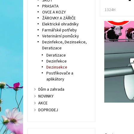
SKOT
PRASATA
1324H
OVCE A KOZY
ŽÁROVKY A ZÁŘIČE
Elektrické ohradníky
Farmářské potřeby
Veterinární pomůcky
Dezinfekce, Dezinsekce,
Deratizace
Deratizace
Dezinfekce
Dezinsekce
Postřikovače a
aplikátory
Dům a zahrada
NOVINKY
AKCE
DOPRODEJ