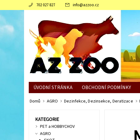
702 027 827
info
@
azzoo.cz
ÚVODNÍ STRÁNKA
OBCHODNÍ PODMÍNKY
JAK SLEPICÍM POMOCI ZVLÁDNOUT ZIMNÍ OBDO
Domů
AGRO
Dezinfekce, Dezinsekce, Deratizace
KATEGORIE
PET a HOBBYCHOV
AGRO