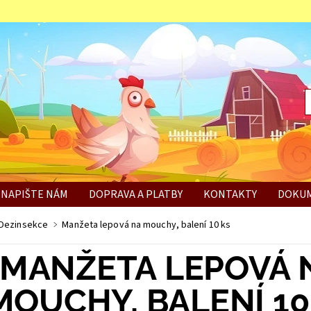
NAPIŠTE NÁM
DOPRAVA A PLATBY
KONTAKTY
DOKUM
BÍ
Dezinsekce
Manžeta lepová na mouchy, balení 10 ks
MANŽETA LEPOVÁ 
MOUCHY, BALENÍ 10