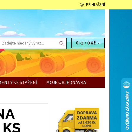
PŘIHLÁŠENÍ
0 ks /
0 Kč
ENTY KE STAŽENÍ
MOJE OBJEDNÁVKA
NA
 KS