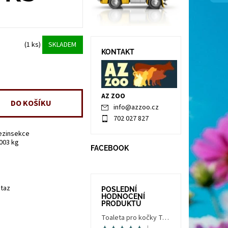
(1 ks)
SKLADEM
KONTAKT
AZ ZOO
info
@
azzoo.cz
702 027 827
ezinsekce
.003 kg
FACEBOOK
taz
POSLEDNÍ
HODNOCENÍ
PRODUKTŮ
Toaleta pro kočky Trés Chic Indoor Filter, krytá - kočičí WC s filtrem, holubí šedá/bílá