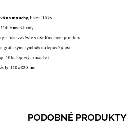
vá na mouchy
, balení 10 ks.
žádné insekticidy
krycí folie zavěste v ošetřovaném prostoru
án grafickými symboly na lepové ploše
je 10 ks lepových manžet
žety: 110 x 320 mm
PODOBNÉ PRODUKTY