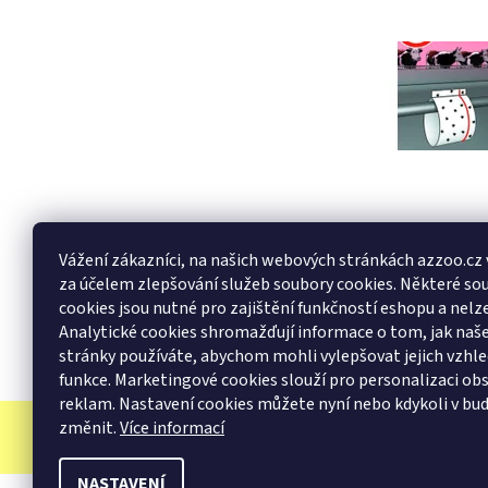
Buďte první, k
Vážení zákazníci, na našich webových stránkách azzoo.cz
Přidat k
za účelem zlepšování služeb soubory cookies. Některé so
Buďte první, k
cookies jsou nutné pro zajištění funkčností eshopu a nelze
Analytické cookies shromažďují informace o tom, jak na
Přidat hodn
stránky používáte, abychom mohli vylepšovat jejich vzhle
funkce. Marketingové cookies slouží pro personalizaci ob
reklam. Nastavení cookies můžete nyní nebo kdykoli v bu
změnit.
Více informací
NASTAVENÍ