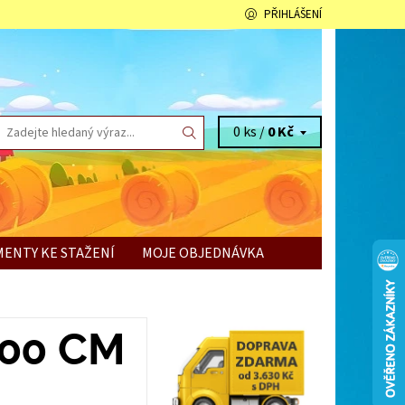
PŘIHLÁŠENÍ
0 ks /
0 Kč
ENTY KE STAŽENÍ
MOJE OBJEDNÁVKA
900 CM