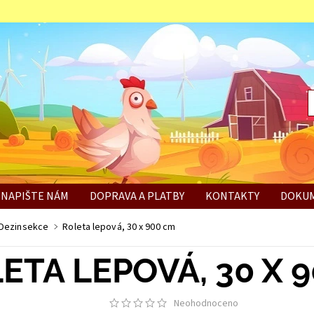
NAPIŠTE NÁM
DOPRAVA A PLATBY
KONTAKTY
DOKUM
BÍ
Dezinsekce
Roleta lepová, 30 x 900 cm
ETA LEPOVÁ, 30 X 
Neohodnoceno