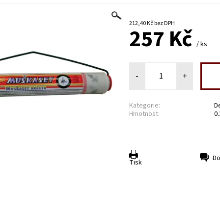
212,40 Kč bez DPH
257 Kč
/ ks
-
+
Kategorie:
D
Hmotnost:
0.
Do
Tisk