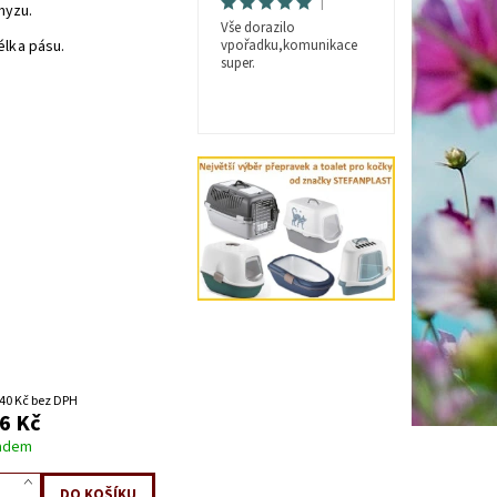
|
myzu.
Vše dorazilo
élka pásu.
vpořadku,komunikace
super.
40 Kč bez DPH
6 Kč
adem