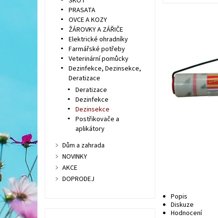
SKOT
PRASATA
OVCE A KOZY
ŽÁROVKY A ZÁŘIČE
Elektrické ohradníky
Farmářské potřeby
Veterinární pomůcky
Dezinfekce, Dezinsekce,
Deratizace
Deratizace
Dezinfekce
Dezinsekce
Postřikovače a
aplikátory
Dům a zahrada
NOVINKY
AKCE
DOPRODEJ
Popis
Diskuze
Hodnocení