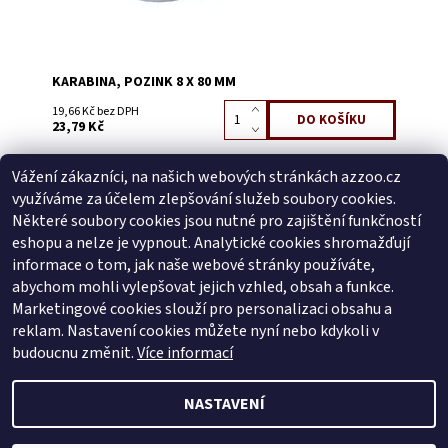
KARABINA, POZINK 8 X 80 MM
19,66 Kč bez DPH
23,79 Kč
Vážení zákazníci, na našich webových stránkách azzoo.cz
Buďte první, kdo napíše příspěvek k této položce.
využíváme za účelem zlepšování služeb soubory cookies.
Přidat komentář
Některé soubory cookies jsou nutné pro zajištění funkčností
Buďte první, kdo napíše příspěvek k této položce.
eshopu a nelze je vypnout. Analytické cookies shromažďují
informace o tom, jak naše webové stránky používáte,
Přidat hodnocení
abychom mohli vylepšovat jejich vzhled, obsah a funkce.
Marketingové cookies slouží pro personalizaci obsahu a
reklam. Nastavení cookies můžete nyní nebo kdykoli v
Zboží.cz
|
Heureka.cz
budoucnu změnit.
Více informací
NASTAVENÍ
2026 © AZ ZOO, všechna práva vyhrazena