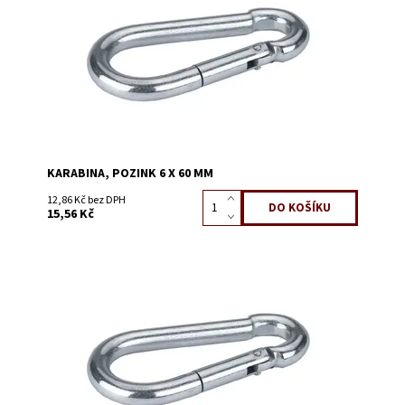
Kód:
3220B
KARABINA, POZINK 6 X 60 MM
12,86 Kč bez DPH
15,56 Kč
Dostupnost:
Skladem 33
Kód:
3220C