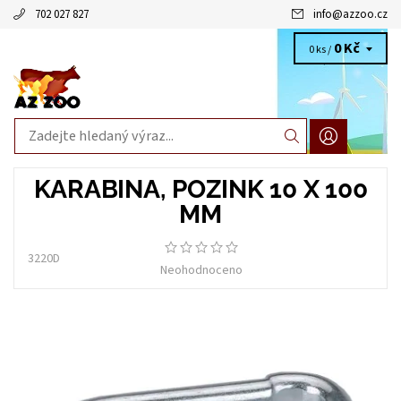
702 027 827
info
@
azzoo.cz
0 Kč
0 ks /
KARABINA, POZINK 10 X 100
MM
3220D
Neohodnoceno