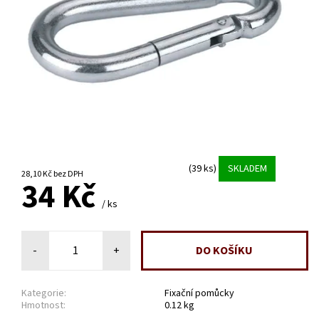
(39 ks)
SKLADEM
28,10 Kč bez DPH
34 Kč
/ ks
-
+
Kategorie:
Fixační pomůcky
Hmotnost:
0.12 kg