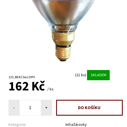
(21 ks)
SKLADEM
133,88 Kč bez DPH
162 Kč
/ ks
-
+
Kategorie:
Infražárovky