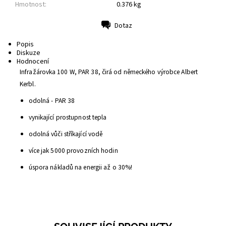
Hmotnost:
0.376 kg
Dotaz
Tisk
Popis
Diskuze
Hodnocení
Infražárovka 100 W, PAR 38, čirá od německého výrobce Albert
Kerbl.
odolná -
PAR 38
vynikající
prostupnost tepla
odolná vůči stříkající vodě
více jak 5000
provozních hodin
úspora
nákladů na energii
až o 30%
!