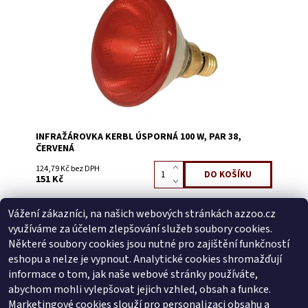
Kód:
0975D
INFRAŽÁROVKA KERBL ÚSPORNÁ 100 W, PAR 38,
ČERVENÁ
124,79 Kč bez DPH
151 Kč
Vážení zákazníci, na našich webových stránkách azzoo.cz
Buďte první, kdo napíše příspěvek k této položce.
využíváme za účelem zlepšování služeb soubory cookies.
Přidat komentář
Některé soubory cookies jsou nutné pro zajištění funkčností
Buďte první, kdo napíše příspěvek k této položce.
eshopu a nelze je vypnout. Analytické cookies shromažďují
informace o tom, jak naše webové stránky používáte,
Přidat hodnocení
abychom mohli vylepšovat jejich vzhled, obsah a funkce.
Marketingové cookies slouží pro personalizaci obsahu a