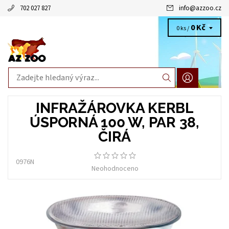
702 027 827
info
@
azzoo.cz
0 Kč
0 ks /
INFRAŽÁROVKA KERBL
ÚSPORNÁ 100 W, PAR 38,
ČIRÁ
0976N
Neohodnoceno