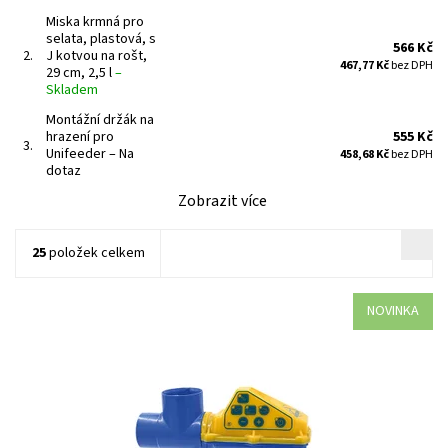
Miska krmná pro
selata, plastová, s
566 Kč
2.
J kotvou na rošt,
467,77 Kč
bez DPH
29 cm, 2,5 l
–
Skladem
Montážní držák na
hrazení pro
555 Kč
3.
Unifeeder
–
Na
458,68 Kč
bez DPH
dotaz
Zobrazit více
25
položek celkem
NOVINKA