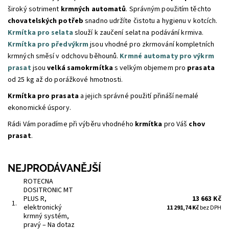
široký sotriment
krmných automatů
. Správným použitím těchto
chovatelských potřeb
snadno udržíte čistotu a hygienu v kotcích.
Krmítka pro selata
slouží k zaučení selat na podávání krmiva.
Krmítka pro předvýkrm
jsou vhodné pro zkrmování kompletních
krmných směsí v odchovu běhounů.
Krmné automaty pro výkrm
prasat
jsou
velká samokrmítka
s velkým objemem pro
prasata
od 25 kg až do porážkové hmotnosti.
Krmítka pro prasata
a jejich správné použití přináší nemalé
ekonomické úspory.
Rádi Vám poradíme při výběru vhodného
krmítka
pro Váš
chov
prasat
.
NEJPRODÁVANĚJŠÍ
ROTECNA
DOSITRONIC MT
PLUS R,
13 663 Kč
1.
elektronický
11 291,74 Kč
bez DPH
krmný systém,
pravý
–
Na dotaz