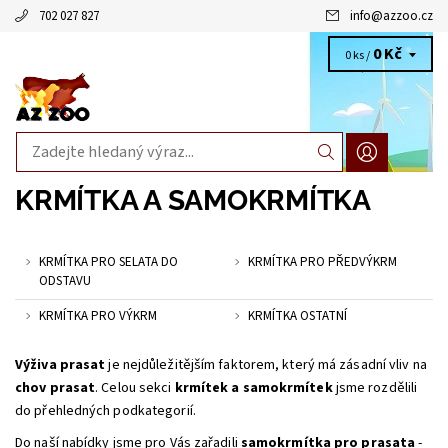
702 027 827
info
@
azzoo.cz
0 Kč
0 ks /
KRMÍTKA A SAMOKRMÍTKA
KRMÍTKA PRO SELATA DO
KRMÍTKA PRO PŘEDVÝKRM
ODSTAVU
KRMÍTKA PRO VÝKRM
KRMÍTKA OSTATNÍ
Výživa prasat
je nejdůležitějším faktorem, který má zásadní vliv na
chov prasat
. Celou sekci
krmítek a samokrmítek
jsme rozdělili
do přehledných podkategorií.
Do naší nabídky jsme pro Vás zařadili
samokrmítka pro prasata
-