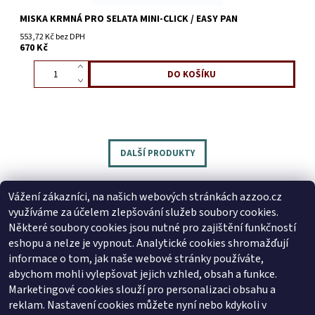
MISKA KRMNÁ PRO SELATA MINI-CLICK / EASY PAN
553,72 Kč bez DPH
670 Kč
DALŠÍ PRODUKTY
Vážení zákazníci, na našich webových stránkách azzoo.cz
využíváme za účelem zlepšování služeb soubory cookies.
Následující
Některé soubory cookies jsou nutné pro zajištění funkčností
eshopu a nelze je vypnout. Analytické cookies shromažďují
1
2
informace o tom, jak naše webové stránky používáte,
abychom mohli vylepšovat jejich vzhled, obsah a funkce.
Marketingové cookies slouží pro personalizaci obsahu a
reklam. Nastavení cookies můžete nyní nebo kdykoli v