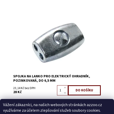
Dostupnost:
Skladem 82
Kód:
3616C
SPOJKA NA LANKO PRO ELEKTRICKÝ OHRADNÍK,
POZINKOVANÁ, DO 6,5 MM
23,14 Kč bez DPH
28 Kč
Vážení zákazníci, na našich webových stránkách azzoo.cz
Buďte první, kdo napíše příspěvek k této položce.
využíváme za účelem zlepšování služeb soubory cookies.
Přidat komentář