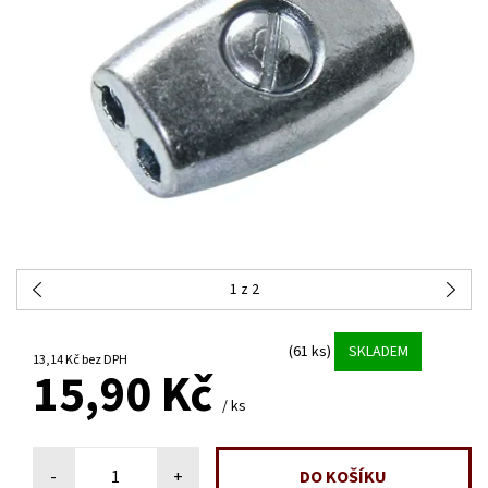
1
z 2
(61 ks)
SKLADEM
13,14 Kč bez DPH
15,90 Kč
/ ks
-
+