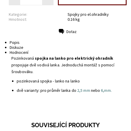
Kategorie:
Spojky pro el.ohradníky
Hmotnost:
0.16 kg
Dotaz
Tisk
Popis
Diskuze
Hodnocení
Pozinkovaná
spojka na lanko pro elektrický ohradník
propojuje dvě vodivá lanka. Jednoduchá montáž s pomocí
šroubováku.
pozinkovaná spojka - lanko na lanko
dvě varianty: pro průměr lanka do
2,5 mm
nebo
6,mm.
SOUVISEJÍCÍ PRODUKTY