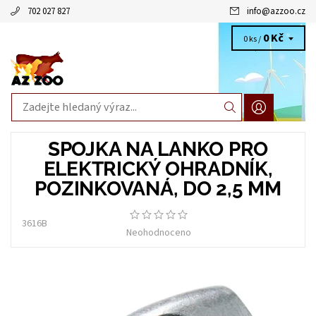
702 027 827
info
@
azzoo.cz
0 Kč
0 ks /
SPOJKA NA LANKO PRO
ELEKTRICKÝ OHRADNÍK,
POZINKOVANÁ, DO 2,5 MM
3616B
Neohodnoceno